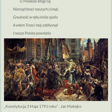
U Polaków błogi raj
Nierząd braci naszych cisnął,
Gnuśność w ręku króla spała
A wtem Trzeci maj zabłysnął
I nasza Polska powstała
„Konstytucja 3 Maja 1791 roku” . Jan Matejko