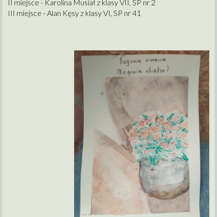
II miejsce - Karolina Musiał z klasy VII, SP nr 2
III miejsce - Alan Kęsy z klasy VI, SP nr 41