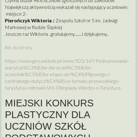
czynny udział 98% uczniów zgłoszonych do zawodów.
Największą aktywnością wykazali się następujący uczniowie:
miejsce 2-
Pierończyk Wiktoria
z Zespołu Szkół nr 5 im. Jadwigi
Markowej w Rudzie Śląskiej
Jeszcze raz Wiktoria ..gratulujemy........i dziękujemy..
link do strony
https://www.geo.uni.lodz.pl/
news/503/147/Podsumowanie-
warsztat%C3%B3w-dla-uczni%C3%
B3w-
uczestnik%C3%B3w-etapu-
okr%C4%99gowego-i-
centralnego-
dotycz%C4%85ce-tematu-
przewodniego-
turystyka-i-
zdrowie-VIII-Olimpiady-Wiedzy-
o-Turystyce
.
MIEJSKI KONKURS
PLASTYCZNY DLA
UCZNIÓW SZKÓŁ