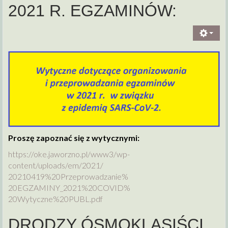
2021 R. EGZAMINÓW:
Proszę zapoznać się z wytycznymi:
https://oke.jaworzno.pl/www3/
wp-
content/uploads/em/2021/
20210419%20Przeprowadzanie%
20EGZAMINY_2021%20COVID%
20Wytyczne%20PUBL.pdf
DRODZY ÓSMOKLASIŚCI