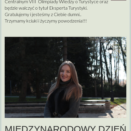
Centralnym VIII Olimpiady Wiedzy o Turystyce oraz
będzie walczyć o tytuł Eksperta Turystyki.
Gratulujemy i jesteśmy z Ciebie dumni..
Trzymamy kciuki i życzymy powodzenia!!!
MIĘDZYNARODOWY DZIEŃ