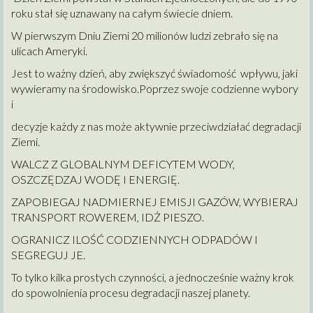
roku stał się uznawany na całym świecie dniem.
W pierwszym Dniu Ziemi 20 milionów ludzi
zebrało się na
ulicach Ameryki.
Jest to ważny dzień, aby zwiększyć świadomość wpływu, jaki
wywieramy na środowisko.Poprzez swoje codzienne wybory
i
decyzje
każdy z nas może
aktywnie
przeciwdziałać degradacji
Ziemi.
WALCZ Z GLOBALNYM DEFICYTEM WODY,
OSZCZĘDZAJ WODĘ I ENERGIĘ.
ZAPOBIEGAJ NADMIERNEJ EMISJI GAZÓW, WYBIERAJ
TRANSPORT ROWEREM, IDŻ PIESZO.
OGRANICZ ILOŚĆ CODZIENNYCH ODPADÓW I
SEGREGUJ JE.
To tylko kilka prostych czynności, a jednocześnie ważny krok
do spowolnienia procesu degradacji naszej planety.