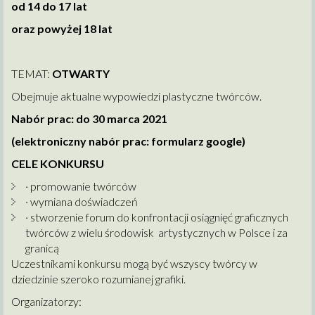
od 14 do 17 lat
oraz powyżej 18 lat
TEMAT:
OTWARTY
Obejmuje aktualne wypowiedzi plastyczne twórców.
Nabór prac: do 30 marca 2021
(elektroniczny nabór prac: formularz google)
CELE KONKURSU
· promowanie twórców
· wymiana doświadczeń
· stworzenie forum do konfrontacji osiągnięć graficznych
twórców z wielu środowisk artystycznych w Polsce i za
granicą
Uczestnikami konkursu mogą być wszyscy twórcy w
dziedzinie szeroko rozumianej grafiki.
Organizatorzy: