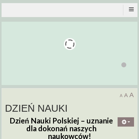
≡
A
A
A
DZIEŃ NAUKI
Dzień Nauki Polskiej –
uznanie
dla dokonań naszych
naukowców!