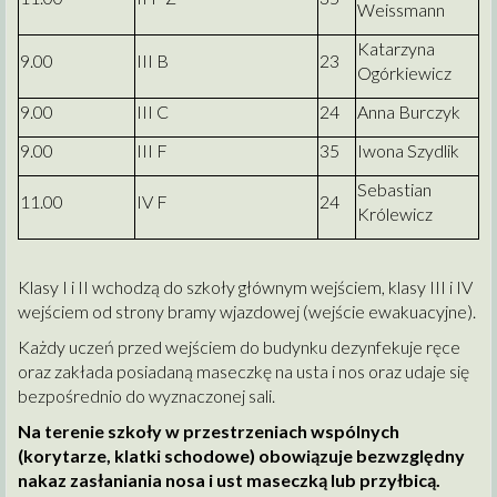
Weissmann
Katarzyna
9.00
III B
23
Ogórkiewicz
9.00
III C
24
Anna Burczyk
9.00
III F
35
Iwona Szydlik
Sebastian
11.00
IV F
24
Królewicz
Klasy I i II wchodzą do szkoły głównym wejściem, klasy III i IV
wejściem od strony bramy wjazdowej (wejście ewakuacyjne).
Każdy uczeń przed wejściem do budynku dezynfekuje ręce
oraz zakłada posiadaną maseczkę na usta i nos oraz udaje się
bezpośrednio do wyznaczonej sali.
Na terenie szkoły w przestrzeniach wspólnych
(korytarze, klatki schodowe) obowiązuje bezwzględny
nakaz zasłaniania nosa i ust maseczką lub przyłbicą.