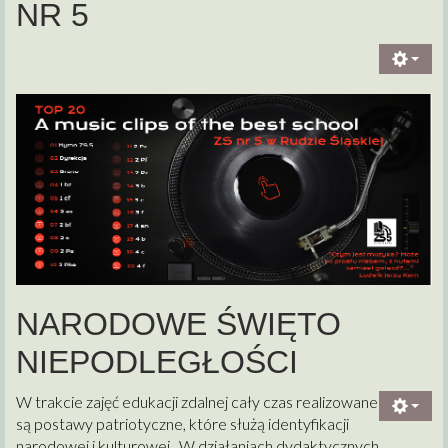
NR 5
NARODOWE ŚWIĘTO
NIEPODLEGŁOŚCI
W trakcie zajęć edukacji zdalnej cały czas realizowane
są postawy patriotyczne, które służą identyfikacji
narodowej i kulturowej. W działaniach dydaktycznych