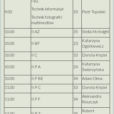
I BZ
Technik informatyk
9.00
33
Piotr Topolski
Technik fotografii i
multimediów
10.00
II AZ
35
Stella McKnight
Katarzyna
10.00
II BF
23
Ogórkiewicz
10.00
II C
33
Dorota Krężel
Katarzyna
10.00
II P A
24
Świerzyńska
10.00
II P BE
34
Adam Olma
11.00
II P C
33
Dorota Krężel
Aleksandra
11.00
II P F
34
Roszczyk
Robert
11.00
II P Z
35