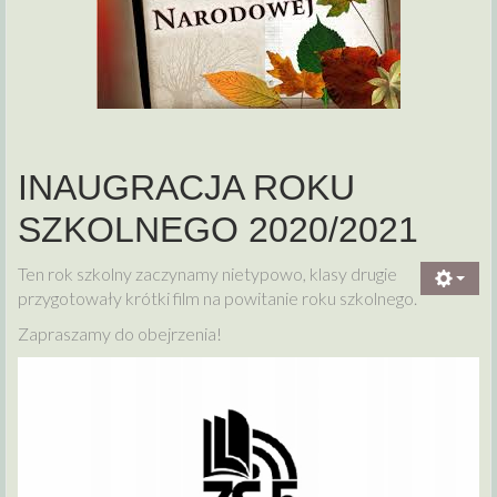
INAUGRACJA ROKU
SZKOLNEGO 2020/2021
Ten rok szkolny zaczynamy nietypowo, klasy drugie
przygotowały krótki film na powitanie roku szkolnego.
Zapraszamy do obejrzenia!