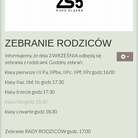
ZEBRANIE RODZICÓW
Informujemy, że dnia 3 WRZEŚNIA odbędą się
zebrania z rodzicami. Godziny zebrań:
klasy pierwsze i II Pa, IIPbe, IIPc, IIPf, IIPz godz.16.00
klasy IIaz, IIbf, IIc godz.17.30
klasy trzecie godz.17.30
klasa IIIb godz.18.30
klasy czwarte godz.18.30
Zebranie RADY RODZICÓW godz. 17.00