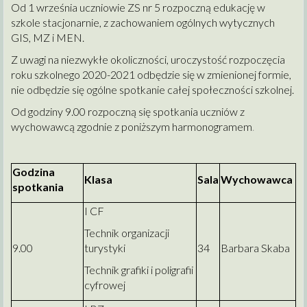
Od 1 września uczniowie ZS nr 5 rozpoczną edukację w
szkole stacjonarnie, z zachowaniem ogólnych wytycznych
GIS, MZ i MEN.
Z uwagi na niezwykłe okoliczności, uroczystość rozpoczęcia
roku szkolnego 2020-2021 odbędzie się w zmienionej formie,
nie odbędzie się ogólne spotkanie całej społeczności szkolnej.
Od godziny 9.00 rozpoczną się spotkania uczniów z
wychowawcą zgodnie z poniższym harmonogramem
.
Godzina
Klasa
Sala
Wychowawca
spotkania
I CF
Technik organizacji
9.00
turystyki
34
Barbara Skaba
Technik grafiki i poligrafii
cyfrowej