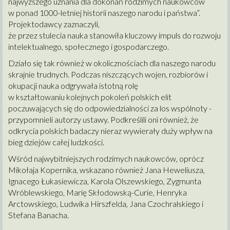
najwyższego uznania dla dokonań rodzimych naukowców
w ponad 1000-letniej historii naszego narodu i państwa”.
Projektodawcy zaznaczyli,
że przez stulecia nauka stanowiła kluczowy impuls do rozwoju
intelektualnego, społecznego i gospodarczego.
Działo się tak również w okolicznościach dla naszego narodu
skrajnie trudnych. Podczas niszczących wojen, rozbiorów i
okupacji nauka odgrywała istotną rolę
w kształtowaniu kolejnych pokoleń polskich elit
poczuwających się do odpowiedzialności za los wspólnoty -
przypomnieli autorzy ustawy. Podkreślili oni również, że
odkrycia polskich badaczy nieraz wywierały duży wpływ na
bieg dziejów całej ludzkości.
Wśród najwybitniejszych rodzimych naukowców, oprócz
Mikołaja Kopernika, wskazano również Jana Heweliusza,
Ignacego Łukasiewicza, Karola Olszewskiego, Zygmunta
Wróblewskiego, Marię Skłodowską-Curie, Henryka
Arctowskiego, Ludwika Hirszfelda, Jana Czochralskiego i
Stefana Banacha.