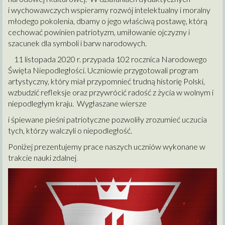
i wychowawczych wspieramy rozwój intelektualny i moralny
młodego pokolenia, dbamy o jego właściwą postawę, którą
cechować powinien patriotyzm, umiłowanie ojczyzny i
szacunek dla symboli i barw narodowych.
11 listopada 2020 r. przypada 102 rocznica Narodowego
Święta Niepodległości. Uczniowie przygotowali program
artystyczny, który miał przypomnieć trudną historię Polski,
wzbudzić refleksje oraz przywrócić radość z życia w wolnym i
niepodległym kraju. Wygłaszane wiersze
i śpiewane pieśni patriotyczne pozwoliły zrozumieć uczucia
tych, którzy walczyli o niepodległość.
Poniżej prezentujemy prace naszych uczniów wykonane w
trakcie nauki zdalnej
.