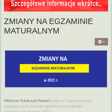
ZMIANY NA EGZAMINIE
MATURALNYM
Minister Edukacji i Nauki
podpisał rozporządzenie
regulujące m.in. kwestie egzaminu maturalnego
przeprowadzanego w 2021 r.