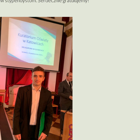
mów stypendystom. Serdecznie gratulujemy!