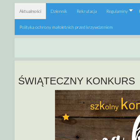
Aktualności
Dziennik
Rekrutacja
Regulaminy
Polityka ochrony małoletnich przed krzywdzeniem
ŚWIĄTECZNY KONKURS