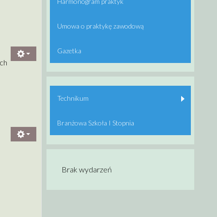
Harmonogram praktyk
Umowa o praktykę zawodową
Gazetka
ach
Technikum
Branżowa Szkoła I Stopnia
Brak wydarzeń