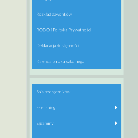
Rozkład dzwonków
RODO i Polityka Prywatności
Deklaracja dostępności
Kalendarz roku szkolnego
Spis podręczników
E-learning
Egzaminy