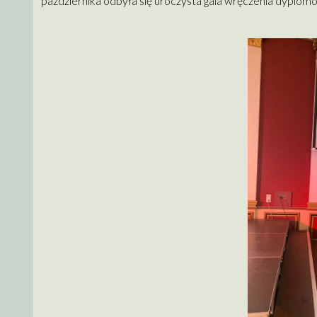
października odbyła się uroczysta gala wręczenia dyplo