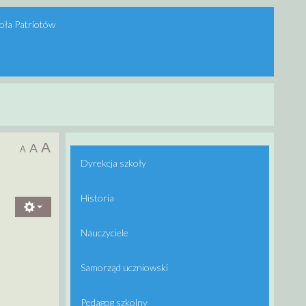
oła Patriotów
A
A
A
Dyrekcja szkoły
Historia
Nauczyciele
Samorząd uczniowski
Pedagog szkolny