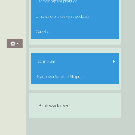
Harmonogram praktyk
Umowa o praktykę zawodową
Gazetka
Technikum
Branżowa Szkoła I Stopnia
Brak wydarzeń