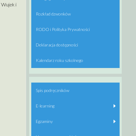
 Wujek i
Rozkład dzwonków
RODO i Polityka Prywatności
Deklaracja dostępności
Kalendarz roku szkolnego
Spis podręczników
E-learning
Egzaminy