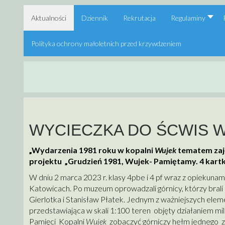
Aktualności
Dziennik
Rekrutacja
Regulaminy
Polityka ochrony małoletnich przed krzywdzeniem
WYCIECZKA DO ŚCWIS 
„Wydarzenia 1981 roku w kopalni
Wujek
tematem zaję
projektu „Grudzień 1981, Wujek- Pamiętamy. 4 kartki
W dniu 2 marca 2023 r. klasy 4pbe i 4 pf wraz z opiekuna
Katowicach. Po muzeum oprowadzali górnicy, którzy brali 
Gierlotka i Stanisław Płatek. Jednym z ważniejszych el
przedstawiająca w skali 1:100 teren objęty działaniem m
Pamięci Kopalni
Wujek
zobaczyć górniczy hełm jednego z z