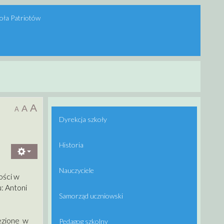
oła Patriotów
A
A
A
Dyrekcja szkoły
Historia
Nauczyciele
ości w
: Antoni
Samorząd uczniowski
lezione w
Pedagog szkolny