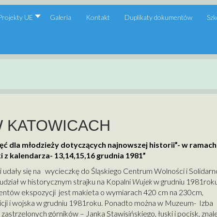
Projekty UE
Galeria
Kontakt
Duplikaty dokumentów
Szk
W KATOWICACH
ć dla młodzieży dotyczących najnowszej historii”- w ramach
 z kalendarza- 13,14,15,16 grudnia 1981”
mi udały się na wycieczkę do Śląskiego Centrum Wolności i Solidarn
udział w historycznym strajku na Kopalni
Wujek
w grudniu 1981roku
ementów ekspozycji jest makieta o wymiarach 420 cm na 230cm,
ilicji i wojska w grudniu 1981roku. Ponadto można w Muzeum- Izba
astrzelonych górników – Janka Stawisińskiego, łuski i pocisk, zna