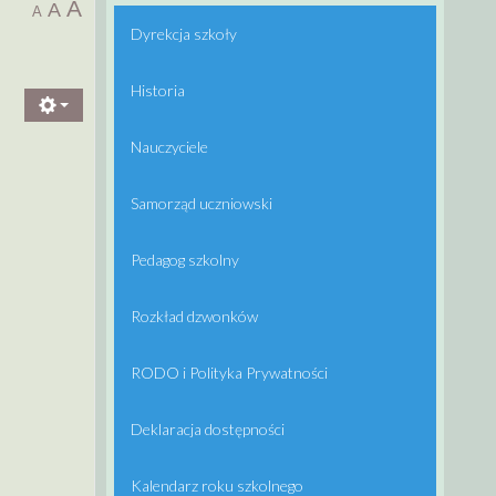
A
A
A
Dyrekcja szkoły
Historia
Nauczyciele
Samorząd uczniowski
Pedagog szkolny
Rozkład dzwonków
RODO i Polityka Prywatności
Deklaracja dostępności
Kalendarz roku szkolnego