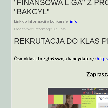
"FINANSOWA LIGA" Z P
"BAKCYL"
Link do informacji o konkursie
:
info
Dodatkowe informacje u p.Losy
REKRUTACJA DO KLAS 
Ósmoklasisto zgłoś swoja kandydaturę :
https
Zaprasz