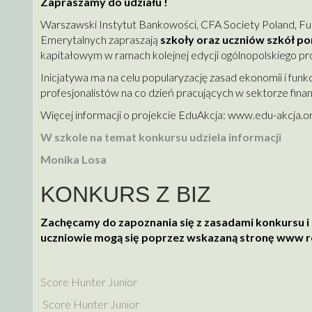
Zapraszamy do udziału !
Warszawski Instytut Bankowości, CFA Society Poland, F
Emerytalnych zapraszają
szkoły oraz uczniów szkół 
kapitałowym w ramach kolejnej edycji ogólnopolskiego p
Inicjatywa ma na celu popularyzację zasad ekonomii i fu
profesjonalistów na co dzień pracujących w sektorze fin
Więcej informacji o projekcie EduAkcja:
www.edu-akcja.o
W szkole na temat konkursu udziela informacji
Monika Losa
KONKURS Z BIZ
Zachęcamy do zapoznania się z zasadami konkursu i r
uczniowie mogą się poprzez wskazaną stronę www re
Score Hunter Junior
Score Hunter Junior