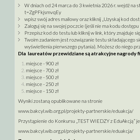
W dniach od 24 marca do 3 kwietnia 2026 r. wejdź na 
t=ZgPFkjsmvqEy
wpisz swój adres mailowy oraz kliknij „Uzyskaj kod dost
Zaloguj się na swojej poczcie (jeśli nie ma kodu dostęp
Przepisz kod do testu lub kliknij w link, który znajduje
Twoim zadaniem jest rozwiązanie testu składającego si
wyświetlenia pierwszego pytania). Możesz do niego przy
Dla laureatów przewidziane są atrakcyjne nagrody 
miejsce - 900 zł
miejsce - 700 zł
miejsce - 500 zł
miejsce - 250 zł
miejsce - 150 zł
Wyniki zostaną opublikowane na stronie
www.bakcyl.wib.org.pl/projekty-partnerskie/eduakcja/
Przystąpienie do Konkursu „TEST WIEDZY z EduAkcją” je
www.bakcyl.wib.org.pl/projekty-partnerskie/eduakcja/