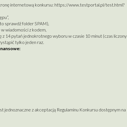
stronę internetową konkursu:
https://www.testportal.pl/test.html?
ępu”,
u to sprawdź folder SPAM),
 się w wiadomości z kodem,
ę z 14 pytań jednokrotnego wyboru w czasie 10 minut (czas liczony
stąpić tylko jeden raz.
finansowe:
st jednoznaczne z akceptacją Regulaminu Konkursu dostępnym na 