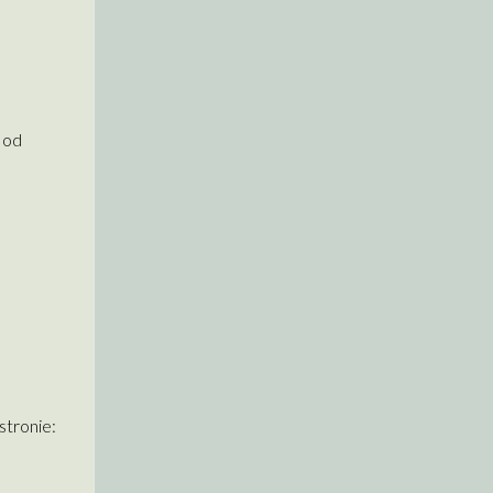
 od
stronie: