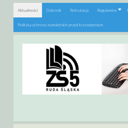
Aktualności
Dziennik
Rekrutacja
Regulaminy
Polityka ochrony małoletnich przed krzywdzeniem