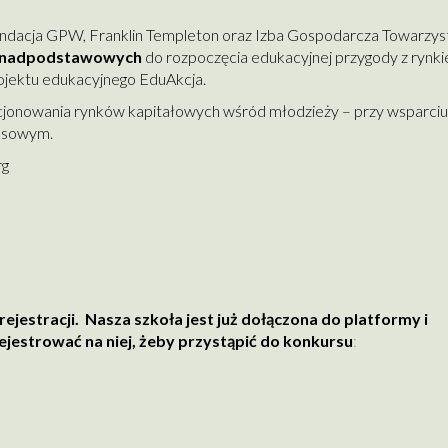
undacja GPW, Franklin Templeton oraz Izba Gospodarcza Towarzy
ponadpodstawowych
do rozpoczęcia edukacyjnej przygody z rynk
rojektu edukacyjnego EduAkcja.
nkcjonowania rynków kapitałowych wśród młodzieży – przy wsparciu
ansowym.
rg
ejestracji. Nasza szkoła jest już dołączona do platformy i
jestrować na niej, żeby przystąpić do konkursu
: