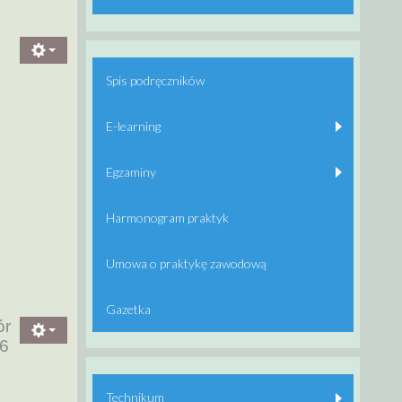
Spis podręczników
E-learning
Egzaminy
Harmonogram praktyk
Umowa o praktykę zawodową
Gazetka
ór
26
Technikum