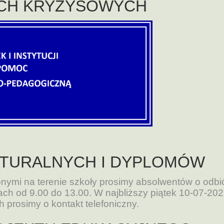
ACH KRYZYSOWYCH
TURALNYCH I DYPLOMÓW
ymi na terenie szkoły prosimy absolwentów o odbi
ch od 9.00 do 13.00. W najbliższy piątek 10-07-20
 prosimy o kontakt telefoniczny.