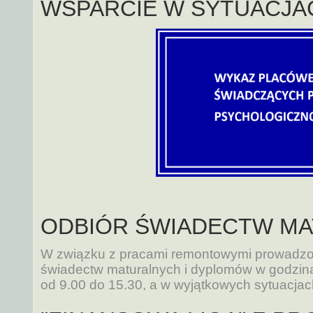
WSPARCIE W SYTUACJ
ODBIÓR ŚWIADECTW MA
W związku z pracami remontowymi prowadzon
świadectw maturalnych i dyplomów w godzina
od 9.00 do 15.30, a w wyjątkowych sytuacjach