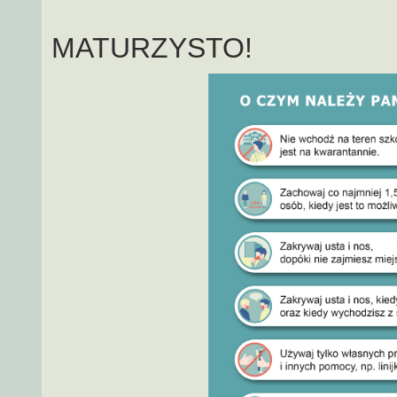
MATURZYSTO!