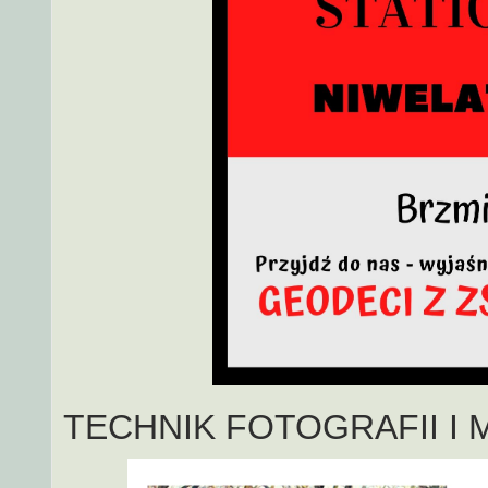
TECHNIK FOTOGRAFII I