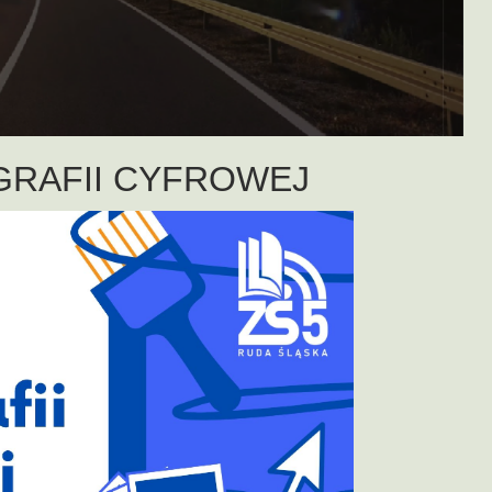
IGRAFII CYFROWEJ