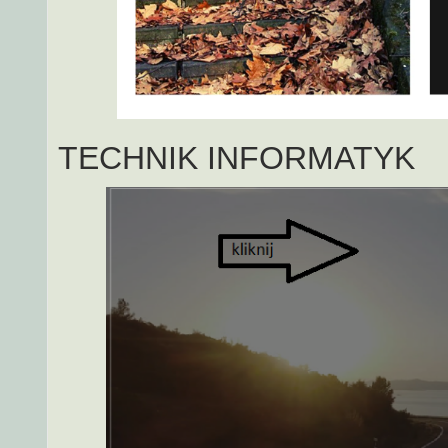
TECHNIK INFORMATYK