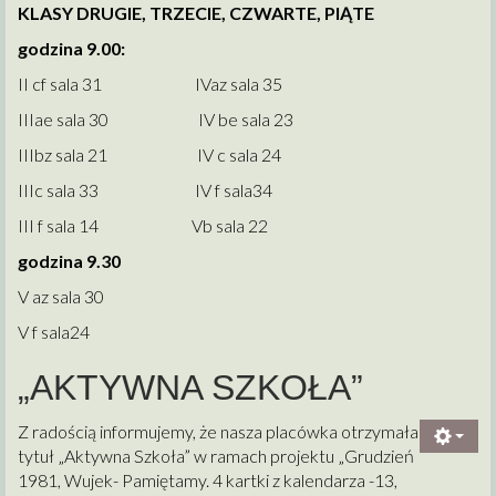
KLASY DRUGIE, TRZECIE, CZWARTE, PIĄTE
godzina 9.00:
II cf sala 31 IVaz sala 35
IIIae sala 30 IV be sala 23
IIIbz sala 21 IV c sala 24
IIIc sala 33 IV f sala34
III f sala 14 Vb sala 22
godzina 9.30
V az sala 30
V f sala24
„AKTYWNA SZKOŁA”
Z radością informujemy, że nasza placówka otrzymała
tytuł „Aktywna Szkoła” w ramach projektu „Grudzień
1981, Wujek- Pamiętamy. 4 kartki z kalendarza -13,