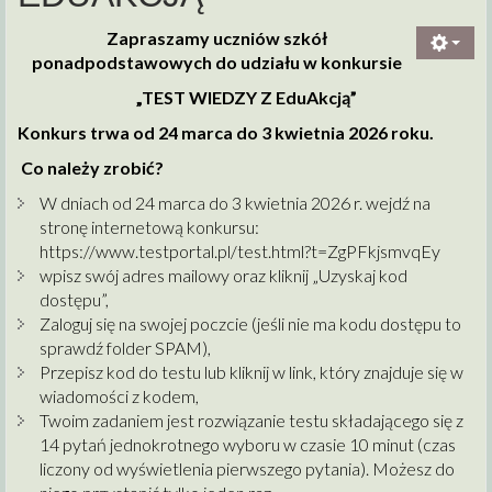
Zapraszamy uczniów szkół
ponadpodstawowych do udziału w konkursie
„TEST WIEDZY Z EduAkcją”
Konkurs trwa od 24 marca do 3 kwietnia 2026 roku.
Co należy zrobić?
W dniach od 24 marca do 3 kwietnia 2026 r. wejdź na
stronę internetową konkursu:
https://www.testportal.pl/test.html?t=ZgPFkjsmvqEy
wpisz swój adres mailowy oraz kliknij „Uzyskaj kod
dostępu”,
Zaloguj się na swojej poczcie (jeśli nie ma kodu dostępu to
sprawdź folder SPAM),
Przepisz kod do testu lub kliknij w link, który znajduje się w
wiadomości z kodem,
Twoim zadaniem jest rozwiązanie testu składającego się z
14 pytań jednokrotnego wyboru w czasie 10 minut (czas
liczony od wyświetlenia pierwszego pytania). Możesz do