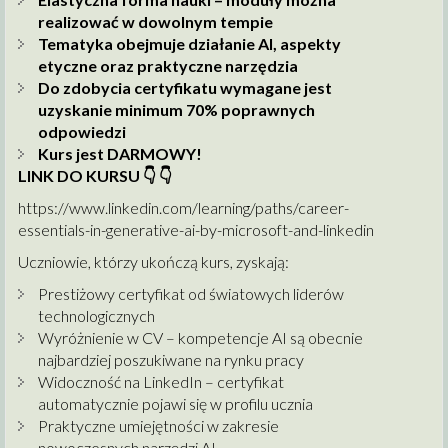
realizować w dowolnym tempie
Tematyka obejmuje działanie AI, aspekty
etyczne oraz praktyczne narzędzia
Do zdobycia certyfikatu wymagane jest
uzyskanie minimum 70% poprawnych
odpowiedzi
Kurs jest DARMOWY!
LINK DO KURSU
👇
👇
https://www.linkedin.com/learning/paths/career-
essentials-in-generative-ai-by-microsoft-and-linkedin
Uczniowie, którzy ukończą kurs, zyskają:
Prestiżowy certyfikat od światowych liderów
technologicznych
Wyróżnienie w CV – kompetencje AI są obecnie
najbardziej poszukiwane na rynku pracy
Widoczność na LinkedIn – certyfikat
automatycznie pojawi się w profilu ucznia
Praktyczne umiejętności w zakresie
nowoczesnych narzędzi AI