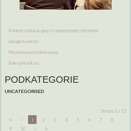
Konkurs edukacyjny o cyberbezpieczeństwie
Uwaga konkurs
Wystawa pokonkursowa
Bakcyl-konkurs
PODKATEGORIE
UNCATEGORISED
Strona 1 z 12
1
2
3
4
5
6
7
8
9
10