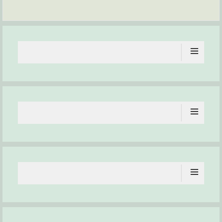
≡
≡
≡