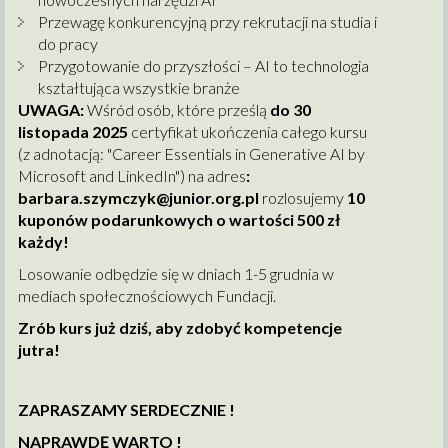
Przewagę konkurencyjną przy rekrutacji na studia i
do pracy
Przygotowanie do przyszłości – AI to technologia
kształtująca wszystkie branże
UWAGA:
Wśród osób, które prześlą
do 30
listopada 2025
certyfikat ukończenia całego kursu
(z adnotacją: "Career Essentials in Generative AI by
Microsoft and LinkedIn") na adres
:
barbara.szymczyk@junior.org.pl
rozlosujemy
10
kuponów podarunkowych o wartości 500 zł
każdy!
Losowanie odbędzie się w dniach 1-5 grudnia w
mediach społecznościowych Fundacji.
Zrób kurs już dziś, aby zdobyć kompetencje
jutra!
ZAPRASZAMY SERDECZNIE !
NAPRAWDĘ WARTO !