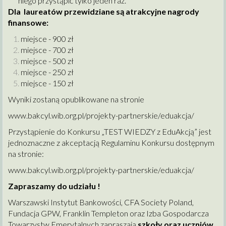
niego przystąpić tylko jeden raz.
Dla laureatów przewidziane są atrakcyjne nagrody
finansowe:
miejsce - 900 zł
miejsce - 700 zł
miejsce - 500 zł
miejsce - 250 zł
miejsce - 150 zł
Wyniki zostaną opublikowane na stronie
www.bakcyl.wib.org.pl/projekty-partnerskie/eduakcja/
Przystąpienie do Konkursu „TEST WIEDZY z EduAkcją” jest
jednoznaczne z akceptacją Regulaminu Konkursu dostępnym
na stronie:
www.bakcyl.wib.org.pl/projekty-partnerskie/eduakcja/
Zapraszamy do udziału !
Warszawski Instytut Bankowości, CFA Society Poland,
Fundacja GPW, Franklin Templeton oraz Izba Gospodarcza
Towarzystw Emerytalnych zapraszają
szkoły oraz uczniów