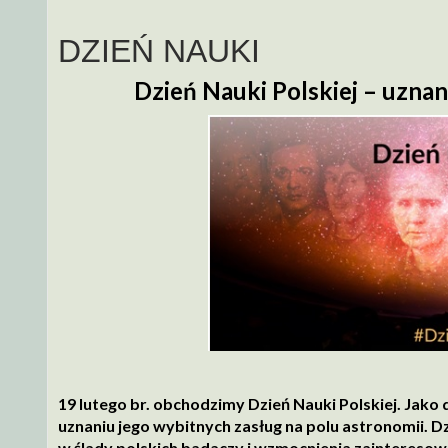
DZIEŃ NAUKI
Dzień Nauki Polskiej –
uznan
19 lutego br. obchodzimy Dzień Nauki Polskiej. Jak
uznaniu jego wybitnych zasług na polu astronomii. Dz
w ślady polskich badaczy i wzmocnienia zainteresow