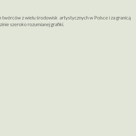
ch twórców z wielu środowisk artystycznych w Polsce i za granicą
nie szeroko rozumianej grafiki.