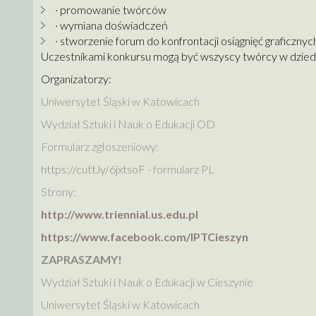
· promowanie twórców
· wymiana doświadczeń
· stworzenie forum do konfrontacji osiągnięć graficzny
Uczestnikami konkursu mogą być wszyscy twórcy w dziedzi
Organizatorzy:
Uniwersytet Śląski w Katowicach
Wydział Sztuki i Nauk o Edukacji OD
Formularz zgłoszeniowy:
https://cutt.ly/6jxtsoF
- formularz PL
Strony:
http://www.triennial.us.edu.pl
https://www.facebook.com/IPTCieszyn
ZAPRASZAMY!
Wydział Sztuki i Nauk o Edukacji w Cieszynie
Uniwersytet Śląski w Katowicach