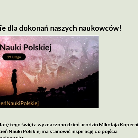
ie dla dokonań naszych naukowców!
o datę tego święta wyznaczono dzień urodzin Mikołaja Kopern
ień Nauki Polskiej ma stanowić inspirację do pójścia
ania nauką.