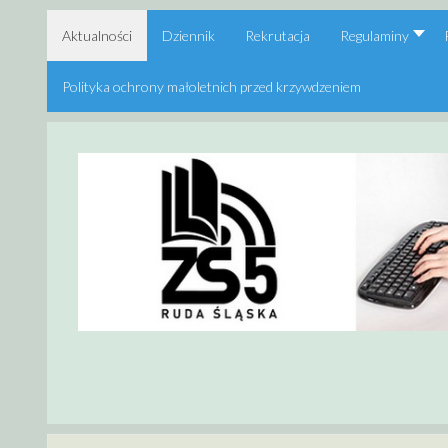
Aktualności
Dziennik
Rekrutacja
Regulaminy
Polityka ochrony małoletnich przed krzywdzeniem