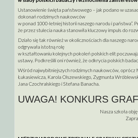
Ustanowienie święta państwowego – jak podano w uzasadni
dokonań rodzimych naukowców
w ponad 1000-letniej historii naszego narodu i państwa”. 
że przez stulecia nauka stanowiła kluczowy impuls do roz
Działo się tak również w okolicznościach dla naszego naro
odgrywała istotną rolę
w kształtowaniu kolejnych pokoleń polskich elit poczuwają
ustawy. Podkreślili oni również, że odkrycia polskich bada
Wśród najwybitniejszych rodzimych naukowców, oprócz M
Łukasiewicza, Karola Olszewskiego, Zygmunta Wróblewsk
Jana Czochralskiego i Stefana Banacha.
UWAGA! KONKURS GRAF
Nasza szkoła obję
Zapra