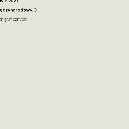
IE 2021
iędzynarodowy.
O
h graficznych: