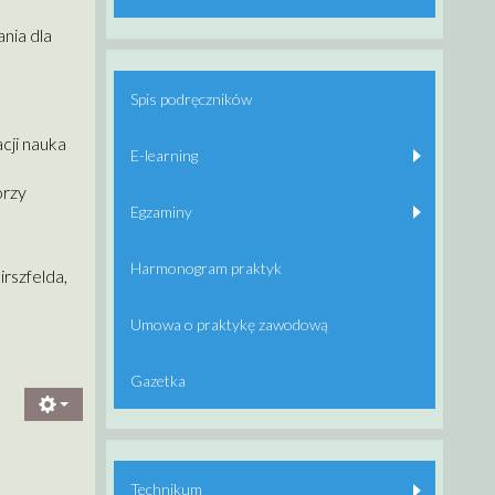
nia dla
Spis podręczników
cji nauka
E-learning
orzy
Egzaminy
Harmonogram praktyk
rszfelda,
Umowa o praktykę zawodową
Gazetka
Technikum