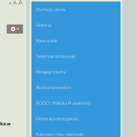
A
A
A
Dyrekcja szkoły
Historia
Nauczyciele
Samorząd uczniowski
Pedagog szkolny
Rozkład dzwonków
RODO i Polityka Prywatności
Deklaracja dostępności
ika w
Kalendarz roku szkolnego