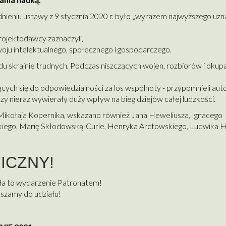
eniu ustawy z 9 stycznia 2020 r. było „wyrazem najwyższego uzna
Projektodawcy zaznaczyli,
woju intelektualnego, społecznego i gospodarczego.
du skrajnie trudnych. Podczas niszczących wojen, rozbiorów i okupa
cych się do odpowiedzialności za los wspólnoty - przypomnieli aut
czy nieraz wywierały duży wpływ na bieg dziejów całej ludzkości.
ikołaja Kopernika, wskazano również Jana Heweliusza, Ignacego
iego, Marię Skłodowską-Curie, Henryka Arctowskiego, Ludwika Hi
ICZNY!
ła to wydarzenie Patronatem!
szamy do udziału!