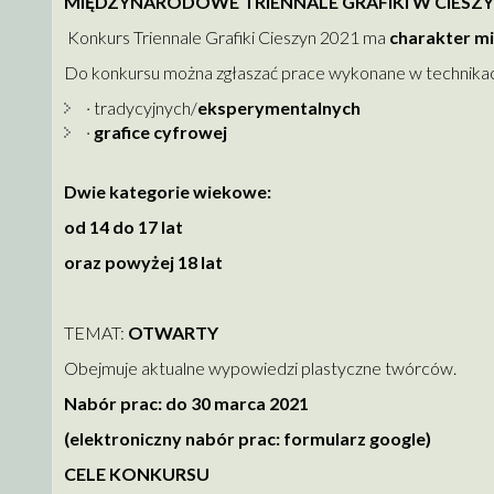
MIĘDZYNARODOWE TRIENNALE GRAFIKI W CIESZYN
Konkurs Triennale Grafiki Cieszyn 2021 ma
charakter m
Do konkursu można zgłaszać prace wykonane w technikac
· tradycyjnych/
eksperymentalnych
·
grafice cyfrowej
Dwie kategorie wiekowe:
od 14 do 17 lat
oraz powyżej 18 lat
TEMAT:
OTWARTY
Obejmuje aktualne wypowiedzi plastyczne twórców.
Nabór prac: do 30 marca 2021
(elektroniczny nabór prac: formularz google)
CELE KONKURSU