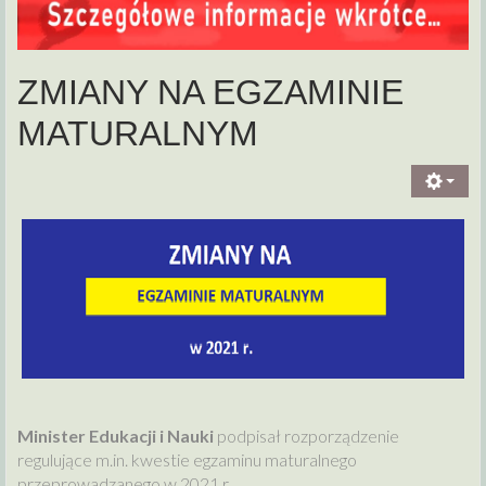
ZMIANY NA EGZAMINIE
MATURALNYM
Minister Edukacji i Nauki
podpisał rozporządzenie
regulujące m.in. kwestie egzaminu maturalnego
przeprowadzanego w 2021 r.