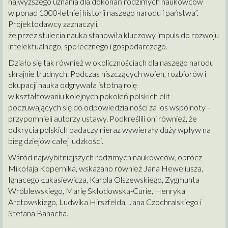
najwyższego uznania dla dokonań rodzimych naukowców
w ponad 1000-letniej historii naszego narodu i państwa”.
Projektodawcy zaznaczyli,
że przez stulecia nauka stanowiła kluczowy impuls do rozwoju
intelektualnego, społecznego i gospodarczego.
Działo się tak również w okolicznościach dla naszego narodu
skrajnie trudnych. Podczas niszczących wojen, rozbiorów i
okupacji nauka odgrywała istotną rolę
w kształtowaniu kolejnych pokoleń polskich elit
poczuwających się do odpowiedzialności za los wspólnoty -
przypomnieli autorzy ustawy. Podkreślili oni również, że
odkrycia polskich badaczy nieraz wywierały duży wpływ na
bieg dziejów całej ludzkości.
Wśród najwybitniejszych rodzimych naukowców, oprócz
Mikołaja Kopernika, wskazano również Jana Heweliusza,
Ignacego Łukasiewicza, Karola Olszewskiego, Zygmunta
Wróblewskiego, Marię Skłodowską-Curie, Henryka
Arctowskiego, Ludwika Hirszfelda, Jana Czochralskiego i
Stefana Banacha.