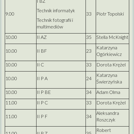
I BZ
Technik informatyk
9.00
33
Piotr Topolski
Technik fotografii i
multimediów
10.00
II AZ
35
Stella McKnight
Katarzyna
10.00
II BF
23
Ogórkiewicz
10.00
II C
33
Dorota Krężel
Katarzyna
10.00
II P A
24
Świerzyńska
10.00
II P BE
34
Adam Olma
11.00
II P C
33
Dorota Krężel
Aleksandra
11.00
II P F
34
Roszczyk
Robert
11.00
II P Z
35