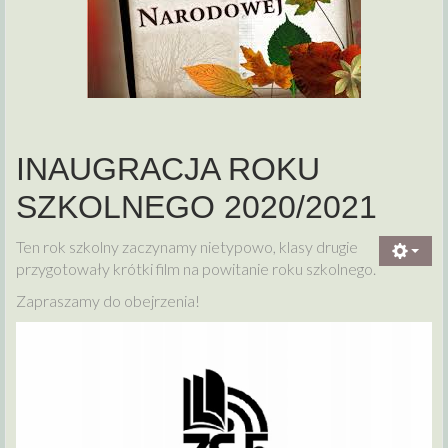
INAUGRACJA ROKU
SZKOLNEGO 2020/2021
Ten rok szkolny zaczynamy nietypowo, klasy drugie
przygotowały krótki film na powitanie roku szkolnego.
Zapraszamy do obejrzenia!