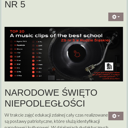
NR 5
NARODOWE ŚWIĘTO
NIEPODLEGŁOŚCI
W trakcie zajęć edukacji zdalnej cały czas realizowane
są postawy patriotyczne, które służą identyfikacji
narodowej i kulturowej. W działaniach dydaktycznych