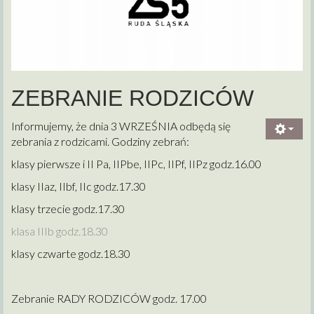
ZEBRANIE RODZICÓW
Informujemy, że dnia 3 WRZEŚNIA odbędą się
zebrania z rodzicami. Godziny zebrań:
klasy pierwsze i II Pa, IIPbe, IIPc, IIPf, IIPz godz.16.00
klasy IIaz, IIbf, IIc godz.17.30
klasy trzecie godz.17.30
klasa IIIb godz.18.30
klasy czwarte godz.18.30
Zebranie RADY RODZICÓW godz. 17.00