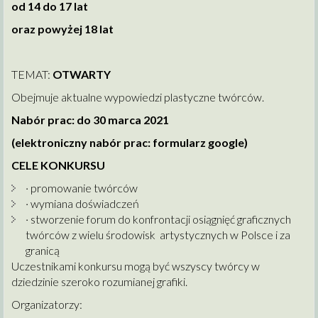
od 14 do 17 lat
oraz powyżej 18 lat
TEMAT:
OTWARTY
Obejmuje aktualne wypowiedzi plastyczne twórców.
Nabór prac: do 30 marca 2021
(elektroniczny nabór prac: formularz google)
CELE KONKURSU
· promowanie twórców
· wymiana doświadczeń
· stworzenie forum do konfrontacji osiągnięć graficznych
twórców z wielu środowisk artystycznych w Polsce i za
granicą
Uczestnikami konkursu mogą być wszyscy twórcy w
dziedzinie szeroko rozumianej grafiki.
Organizatorzy: