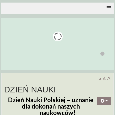
≡
A
A
A
DZIEŃ NAUKI
Dzień Nauki Polskiej –
uznanie
dla dokonań naszych
naukowców!