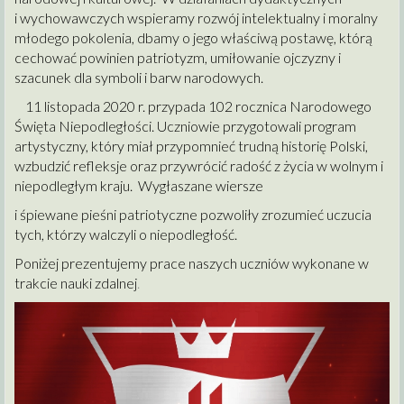
i wychowawczych wspieramy rozwój intelektualny i moralny
młodego pokolenia, dbamy o jego właściwą postawę, którą
cechować powinien patriotyzm, umiłowanie ojczyzny i
szacunek dla symboli i barw narodowych.
11 listopada 2020 r. przypada 102 rocznica Narodowego
Święta Niepodległości. Uczniowie przygotowali program
artystyczny, który miał przypomnieć trudną historię Polski,
wzbudzić refleksje oraz przywrócić radość z życia w wolnym i
niepodległym kraju. Wygłaszane wiersze
i śpiewane pieśni patriotyczne pozwoliły zrozumieć uczucia
tych, którzy walczyli o niepodległość.
Poniżej prezentujemy prace naszych uczniów wykonane w
trakcie nauki zdalnej
.