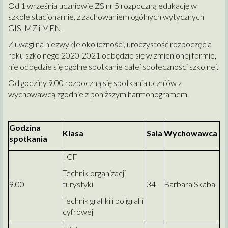
Od 1 września uczniowie ZS nr 5 rozpoczną edukację w
szkole stacjonarnie, z zachowaniem ogólnych wytycznych
GIS, MZ i MEN.
Z uwagi na niezwykłe okoliczności, uroczystość rozpoczęcia
roku szkolnego 2020-2021 odbędzie się w zmienionej formie,
nie odbędzie się ogólne spotkanie całej społeczności szkolnej.
Od godziny 9.00 rozpoczną się spotkania uczniów z
wychowawcą zgodnie z poniższym harmonogramem
.
Godzina
Klasa
Sala
Wychowawca
spotkania
I CF
Technik organizacji
9.00
turystyki
34
Barbara Skaba
Technik grafiki i poligrafii
cyfrowej