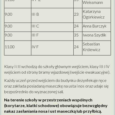
Weissmann
Katarzyna
9.00
III B
23
Ogórkiewicz
9.00
III C
24
Anna Burczyk
9.00
III F
35
Iwona Szydlik
Sebastian
11.00
IV F
24
Królewicz
Klasy I i II wchodzą do szkoły głównym wejściem, klasy III i IV
wejściem od strony bramy wjazdowej (wejście ewakuacyjne).
Każdy uczeń przed wejściem do budynku dezynfekuje ręce
oraz zakłada posiadaną maseczkę na usta i nos oraz udaje się
bezpośrednio do wyznaczonej sali.
Na terenie szkoły w przestrzeniach wspólnych
(korytarze, klatki schodowe) obowiązuje bezwzględny
nakaz zasłaniania nosa i ust maseczką lub przyłbicą.