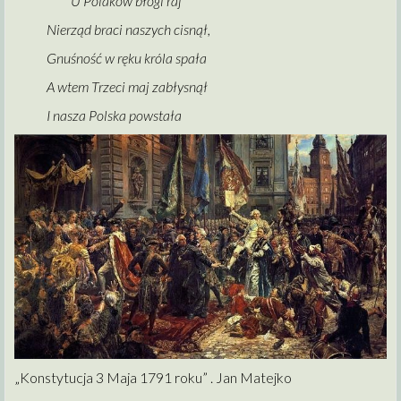
U Polaków błogi raj
Nierząd braci naszych cisnął,
Gnuśność w ręku króla spała
A wtem Trzeci maj zabłysnął
I nasza Polska powstała
„Konstytucja 3 Maja 1791 roku” . Jan Matejko