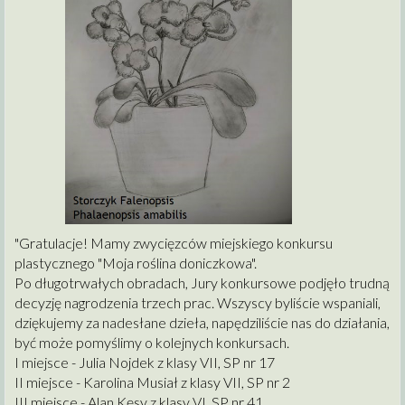
"Gratulacje! Mamy zwycięzców miejskiego konkursu
plastycznego "Moja roślina doniczkowa".
Po długotrwałych obradach, Jury konkursowe podjęło trudną
decyzję nagrodzenia trzech prac. Wszyscy byliście wspaniali,
dziękujemy za nadesłane dzieła, napędziliście nas do działania,
być może pomyślimy o kolejnych konkursach.
I miejsce - Julia Nojdek z klasy VII, SP nr 17
II miejsce - Karolina Musiał z klasy VII, SP nr 2
III miejsce - Alan Kęsy z klasy VI, SP nr 41