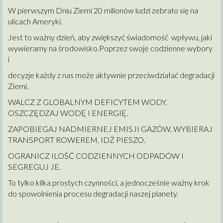
W pierwszym Dniu Ziemi 20 milionów ludzi
zebrało się na
ulicach Ameryki.
Jest to ważny dzień, aby zwiększyć świadomość wpływu, jaki
wywieramy na środowisko.Poprzez swoje codzienne wybory
i
decyzje
każdy z nas może
aktywnie
przeciwdziałać degradacji
Ziemi.
WALCZ Z GLOBALNYM DEFICYTEM WODY,
OSZCZĘDZAJ WODĘ I ENERGIĘ.
ZAPOBIEGAJ NADMIERNEJ EMISJI GAZÓW, WYBIERAJ
TRANSPORT ROWEREM, IDŻ PIESZO.
OGRANICZ ILOŚĆ CODZIENNYCH ODPADÓW I
SEGREGUJ JE.
To tylko kilka prostych czynności, a jednocześnie ważny krok
do spowolnienia procesu degradacji naszej planety.