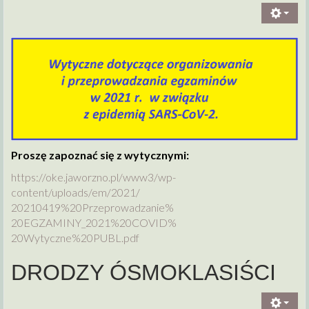
Proszę zapoznać się z wytycznymi:
https://oke.jaworzno.pl/www3/
wp-
content/uploads/em/2021/
20210419%20Przeprowadzanie%
20EGZAMINY_2021%20COVID%
20Wytyczne%20PUBL.pdf
DRODZY ÓSMOKLASIŚCI