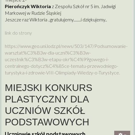
Pierończyk Wiktoria
z Zespołu Szkół nr 5 im. Jadwigi
Markowej w Rudzie Śląskiej
Jeszcze raz Wiktoria ..gratulujemy........i dziękujemy..
link do strony
https://www.geo.uni.lodz.pl/
news/503/147/Podsumowanie-
warsztat%C3%B3w-dla-uczni%C3%
B3w-
uczestnik%C3%B3w-etapu-
okr%C4%99gowego-i-
centralnego-
dotycz%C4%85ce-tematu-
przewodniego-
turystyka-i-
zdrowie-VIII-Olimpiady-Wiedzy-
o-Turystyce
.
MIEJSKI KONKURS
PLASTYCZNY DLA
UCZNIÓW SZKÓŁ
PODSTAWOWYCH
Uczniowie szkół podstawowych