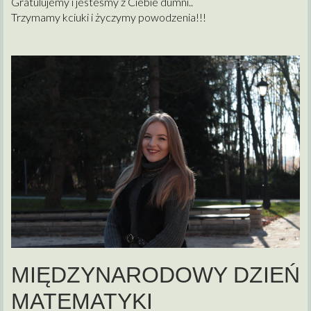
Gratulujemy i jesteśmy z Ciebie dumni..
Trzymamy kciuki i życzymy powodzenia!!!
MIĘDZYNARODOWY DZIEŃ
MATEMATYKI