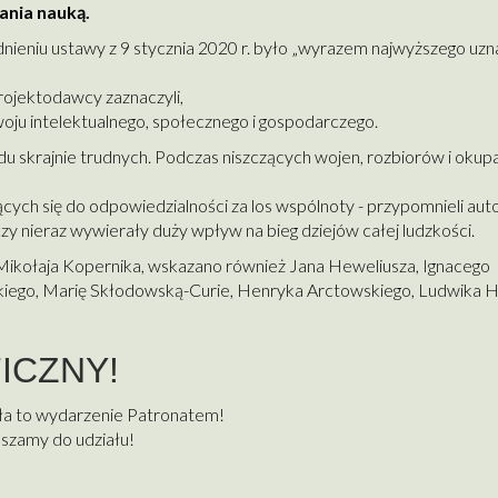
ania nauką.
eniu ustawy z 9 stycznia 2020 r. było „wyrazem najwyższego uzna
Projektodawcy zaznaczyli,
woju intelektualnego, społecznego i gospodarczego.
du skrajnie trudnych. Podczas niszczących wojen, rozbiorów i okupa
cych się do odpowiedzialności za los wspólnoty - przypomnieli aut
czy nieraz wywierały duży wpływ na bieg dziejów całej ludzkości.
ikołaja Kopernika, wskazano również Jana Heweliusza, Ignacego
iego, Marię Skłodowską-Curie, Henryka Arctowskiego, Ludwika Hi
ICZNY!
ła to wydarzenie Patronatem!
szamy do udziału!