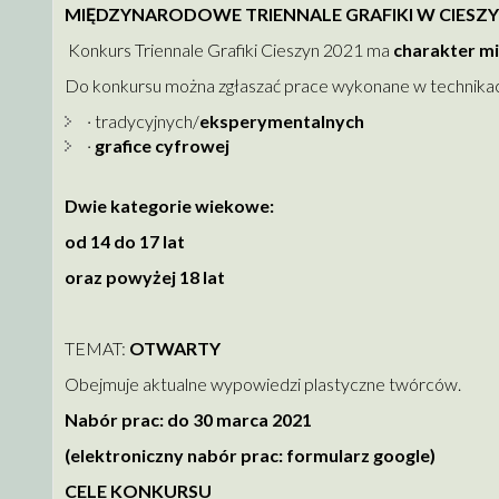
MIĘDZYNARODOWE TRIENNALE GRAFIKI W CIESZYN
Konkurs Triennale Grafiki Cieszyn 2021 ma
charakter m
Do konkursu można zgłaszać prace wykonane w technikac
· tradycyjnych/
eksperymentalnych
·
grafice cyfrowej
Dwie kategorie wiekowe:
od 14 do 17 lat
oraz powyżej 18 lat
TEMAT:
OTWARTY
Obejmuje aktualne wypowiedzi plastyczne twórców.
Nabór prac: do 30 marca 2021
(elektroniczny nabór prac: formularz google)
CELE KONKURSU