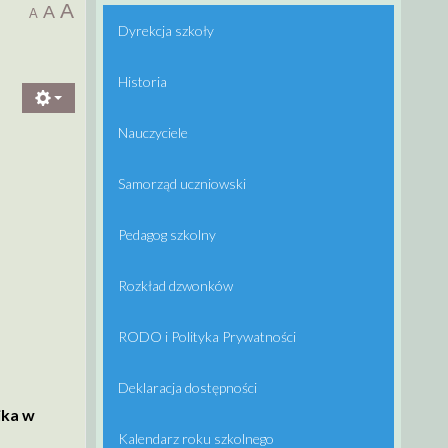
A
A
A
Dyrekcja szkoły
Historia
Nauczyciele
Samorząd uczniowski
Pedagog szkolny
Rozkład dzwonków
RODO i Polityka Prywatności
Deklaracja dostępności
ika w
Kalendarz roku szkolnego