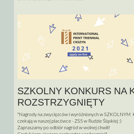
SZKOLNY KONKURS NA 
ROZSTRZYGNIĘTY
"Nagrody na zwycięzców i wyróżnionych w SZKOL
czekają w naszej placówce - ZS5 w Rudzie Śląskiej :)
Zapraszamy po odbiór nagród w wolnej chwili!
Gratulujemy jeszcze raz bardzo serdecznie!"