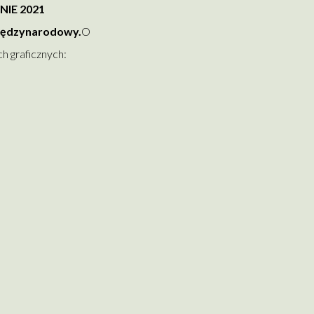
IE 2021
iędzynarodowy.
O
h graficznych: