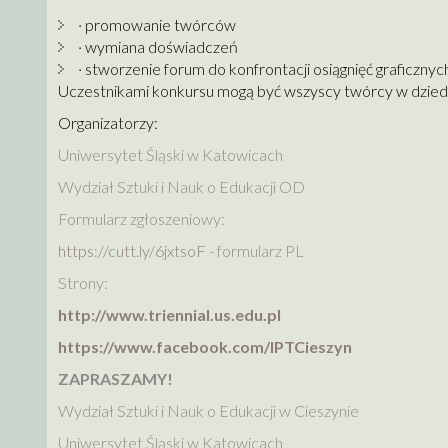
· promowanie twórców
· wymiana doświadczeń
· stworzenie forum do konfrontacji osiągnięć graficzny
Uczestnikami konkursu mogą być wszyscy twórcy w dziedzi
Organizatorzy:
Uniwersytet Śląski w Katowicach
Wydział Sztuki i Nauk o Edukacji OD
Formularz zgłoszeniowy:
https://cutt.ly/6jxtsoF
- formularz PL
Strony:
http://www.triennial.us.edu.pl
https://www.facebook.com/IPTCieszyn
ZAPRASZAMY!
Wydział Sztuki i Nauk o Edukacji w Cieszynie
Uniwersytet Śląski w Katowicach