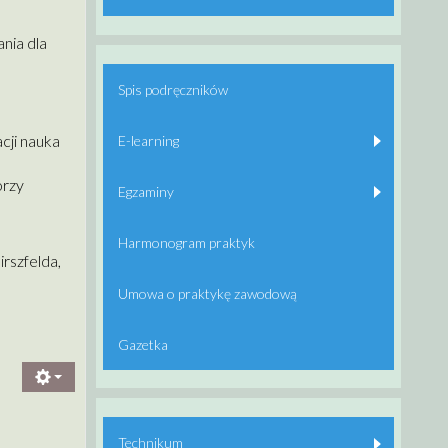
nia dla
Spis podręczników
cji nauka
E-learning
orzy
Egzaminy
Harmonogram praktyk
rszfelda,
Umowa o praktykę zawodową
Gazetka
Technikum