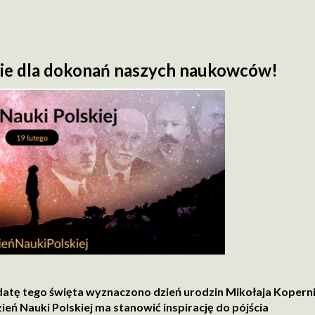
ie dla dokonań naszych naukowców!
o datę tego święta wyznaczono dzień urodzin Mikołaja Kopern
ień Nauki Polskiej ma stanowić inspirację do pójścia