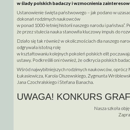
w ślady polskich badaczy i wzmocnienia zainteresow
Ustanowienie święta państwowego – jak podano w uzasadni
dokonań rodzimych naukowców
w ponad 1000-letniej historii naszego narodu i państwa”. 
że przez stulecia nauka stanowiła kluczowy impuls do roz
Działo się tak również w okolicznościach dla naszego naro
odgrywała istotną rolę
w kształtowaniu kolejnych pokoleń polskich elit poczuwają
ustawy. Podkreślili oni również, że odkrycia polskich bada
Wśród najwybitniejszych rodzimych naukowców, oprócz M
Łukasiewicza, Karola Olszewskiego, Zygmunta Wróblewsk
Jana Czochralskiego i Stefana Banacha.
UWAGA! KONKURS GRAF
Nasza szkoła obję
Zapra