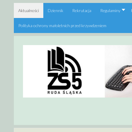
Aktualności
Dziennik
Rekrutacja
Regulaminy
Polityka ochrony małoletnich przed krzywdzeniem