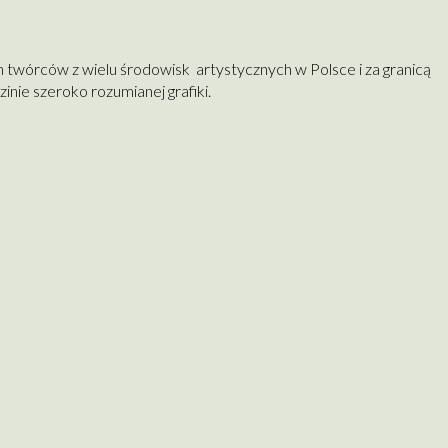
ch twórców z wielu środowisk artystycznych w Polsce i za granicą
nie szeroko rozumianej grafiki.