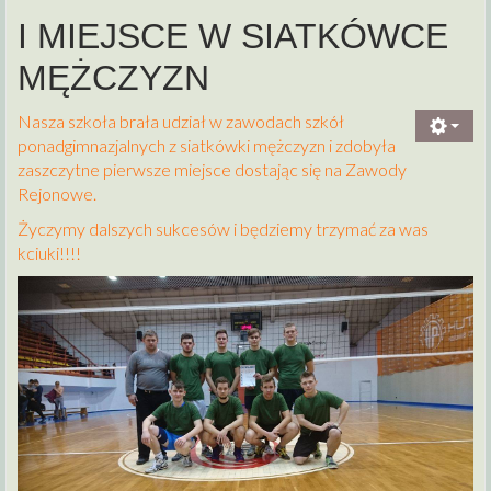
I MIEJSCE W SIATKÓWCE
MĘŻCZYZN
Nasza szkoła brała udział w zawodach szkół
ponadgimnazjalnych z siatkówki mężczyzn i zdobyła
zaszczytne pierwsze miejsce dostając się na Zawody
Rejonowe.
Życzymy dalszych sukcesów i będziemy trzymać za was
kciuki!!!!