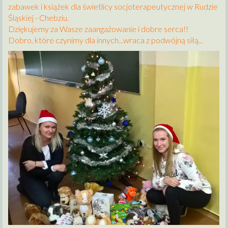
zabawek i książek dla świetlicy socjoterapeutycznej w Rudzie
Śląskiej - Chebziu.
Dziękujemy za Wasze zaangażowanie i dobre serca!!
Dobro, które czynimy dla innych...wraca z podwójną siłą...