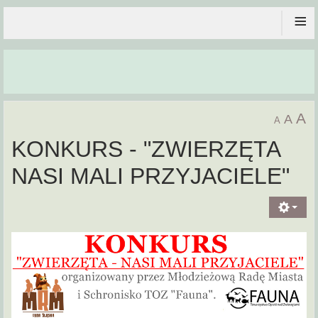
≡
A
A
A
KONKURS - "ZWIERZĘTA
NASI MALI PRZYJACIELE"