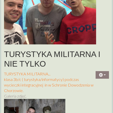
TURYSTYKA MILITARNA I
NIE TYLKO
TURYSTYKA MILITARNA...
klasa 3b/c ( turystyka/informatycy) podczas
wycieczki integracyjnej in w Schronie Dowodzenia w
Chorzowie.
Galeria zdjęć.