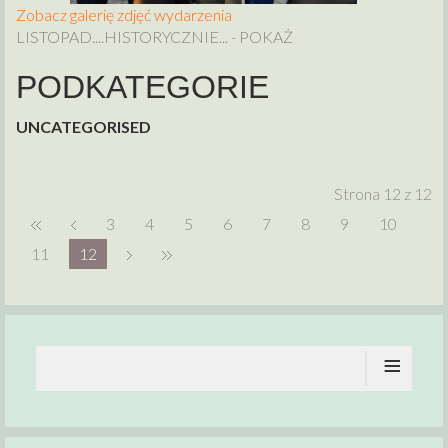
Zobacz galerię zdjęć wydarzenia
LISTOPAD....HISTORYCZNIE... - POKAŻ
PODKATEGORIE
UNCATEGORISED
Strona 12 z 12
3
4
5
6
7
8
9
10
11
12
≡