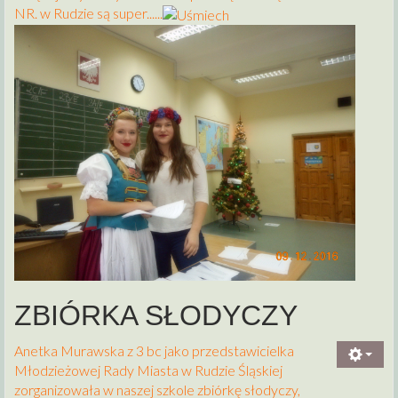
NR. w Rudzie są super......
ZBIÓRKA SŁODYCZY
Anetka Murawska z 3 bc jako przedstawicielka
Młodzieżowej Rady Miasta w Rudzie Śląskiej
zorganizowała w naszej szkole zbiórkę słodyczy,