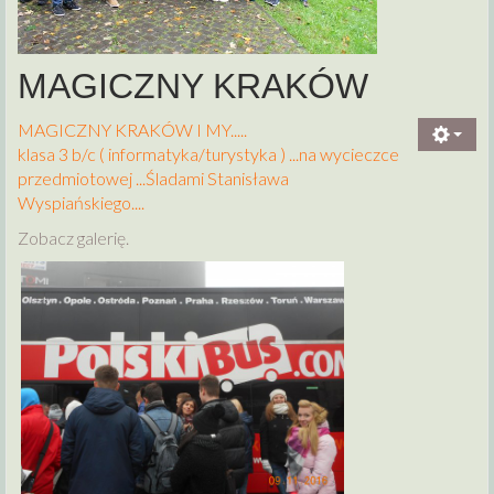
MAGICZNY KRAKÓW
MAGICZNY KRAKÓW I MY.....
klasa 3 b/c ( informatyka/turystyka ) ...na wycieczce
przedmiotowej ...Śladami Stanisława
Wyspiańskiego....
Zobacz galerię.