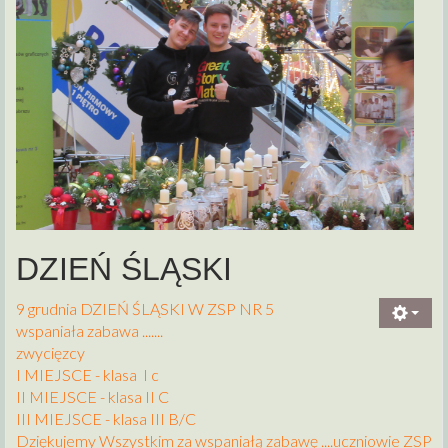
DZIEŃ ŚLĄSKI
9 grudnia DZIEŃ ŚLĄSKI W ZSP NR 5
wspaniała zabawa .......
zwycięzcy
I MIEJSCE - klasa I c
II MIEJSCE - klasa II C
III MIEJSCE - klasa III B/C
Dziękujemy Wszystkim za wspaniałą zabawę ....uczniowie ZSP