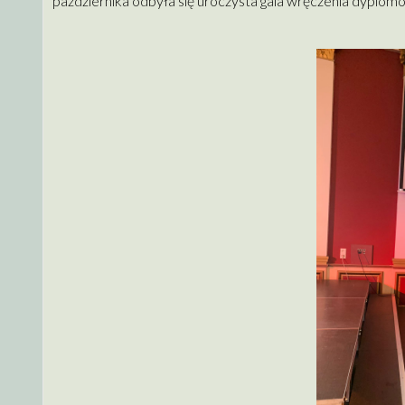
października odbyła się uroczysta gala wręczenia dyplo