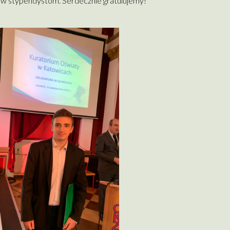
mów stypendystom. Serdecznie gratulujemy!