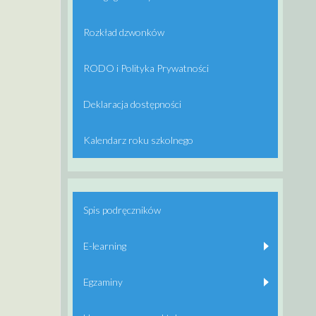
Rozkład dzwonków
RODO i Polityka Prywatności
Deklaracja dostępności
Kalendarz roku szkolnego
Spis podręczników
E-learning
Egzaminy