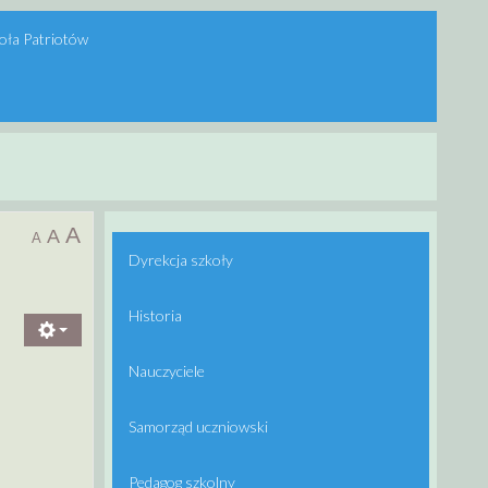
oła Patriotów
A
A
A
Dyrekcja szkoły
Historia
Nauczyciele
Samorząd uczniowski
Pedagog szkolny