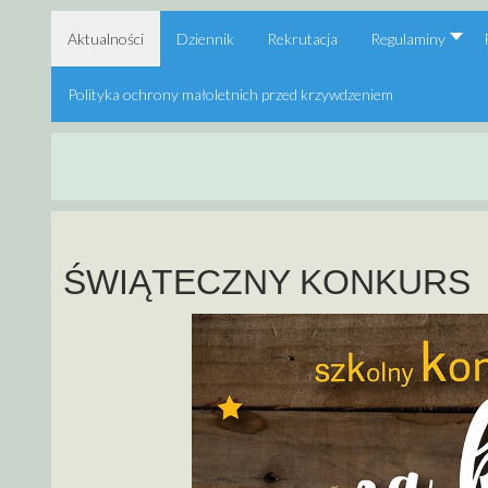
Aktualności
Dziennik
Rekrutacja
Regulaminy
Polityka ochrony małoletnich przed krzywdzeniem
ŚWIĄTECZNY KONKURS