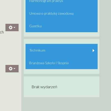
Harmonogram praktyk
Umowa o praktykę zawodową
Gazetka
ach
Technikum
Branżowa Szkoła I Stopnia
Brak wydarzeń