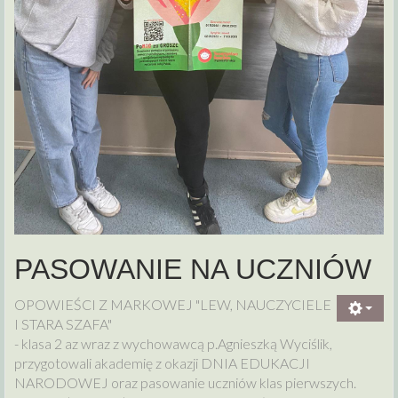
PASOWANIE NA UCZNIÓW
OPOWIEŚCI Z MARKOWEJ "LEW, NAUCZYCIELE
I STARA SZAFA"
- klasa 2 az wraz z wychowawcą p.Agnieszką Wyciślik,
przygotowali akademię z okazji DNIA EDUKACJI
NARODOWEJ oraz pasowanie uczniów klas pierwszych.