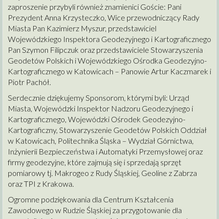
zaproszenie przybyli również znamienici Goście: Pani
Prezydent Anna Krzysteczko, Wice przewodniczący Rady
Miasta Pan Kazimierz Myszur, przedstawiciel
Wojewódzkiego Inspektora Geodezyjnego i Kartograficznego
Pan Szymon Filipczuk oraz przedstawiciele Stowarzyszenia
Geodetów Polskich i Wojewódzkiego Ośrodka Geodezyjno-
Kartograficznego w Katowicach – Panowie Artur Kaczmarek i
Piotr Pachół.
Serdecznie dziękujemy Sponsorom, którymi byli: Urząd
Miasta, Wojewódzki Inspektor Nadzoru Geodezyjnego i
Kartograficznego, Wojewódzki Ośrodek Geodezyjno-
Kartograficzny, Stowarzyszenie Geodetów Polskich Oddział
w Katowicach, Politechnika Śląska – Wydział Górnictwa,
Inżynierii Bezpieczeństwa i Automatyki Przemysłowej oraz
firmy geodezyjne, które zajmują się i sprzedają sprzęt
pomiarowy tj. Makrogeo z Rudy Śląskiej, Geoline z Zabrza
oraz TPI z Krakowa.
Ogromne podziękowania dla Centrum Kształcenia
Zawodowego w Rudzie Śląskiej za przygotowanie dla