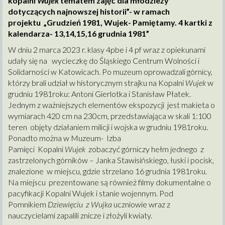
kopalni
Wujek
tematem zajęć dla młodzieży
dotyczących najnowszej historii”- w ramach
projektu „Grudzień 1981, Wujek- Pamiętamy. 4 kartki z
kalendarza- 13,14,15,16 grudnia 1981”
W dniu 2 marca 2023 r. klasy 4pbe i 4 pf wraz z opiekunami
udały się na wycieczkę do Śląskiego Centrum Wolności i
Solidarności w Katowicach. Po muzeum oprowadzali górnicy,
którzy brali udział w historycznym strajku na Kopalni
Wujek
w
grudniu 1981roku: Antoni Gierlotka i Stanisław Płatek.
Jednym z ważniejszych elementów ekspozycji jest makieta o
wymiarach 420 cm na 230cm, przedstawiająca w skali 1:100
teren objęty działaniem milicji i wojska w grudniu 1981roku.
Ponadto można w Muzeum- Izba
Pamięci Kopalni
Wujek
zobaczyć górniczy hełm jednego z
zastrzelonych górników – Janka Stawisińskiego, łuski i pocisk,
znalezione w miejscu, gdzie strzelano 16 grudnia 1981roku.
Na miejscu prezentowane są również filmy dokumentalne o
pacyfikacji Kopalni Wujek i stanie wojennym. Pod
Pomnikiem
Dziewięciu z Wujka
uczniowie wraz z
nauczycielami zapalili znicze i złożyli kwiaty.