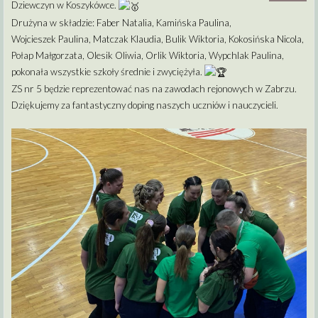
Dziewczyn w Koszykówce.
Drużyna w składzie: Faber Natalia, Kamińska Paulina,
Wojcieszek Paulina, Matczak Klaudia, Bulik Wiktoria, Kokosińska Nicola,
Połap Małgorzata, Olesik Oliwia, Orlik Wiktoria, Wypchlak Paulina,
pokonała wszystkie szkoły średnie i zwyciężyła.
ZS nr 5 będzie reprezentować nas na zawodach rejonowych w Zabrzu.
Dziękujemy za fantastyczny doping naszych uczniów i nauczycieli.