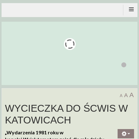
≡
A
A
A
WYCIECZKA DO ŚCWIS W
KATOWICACH
„Wydarzenia 1981 roku w