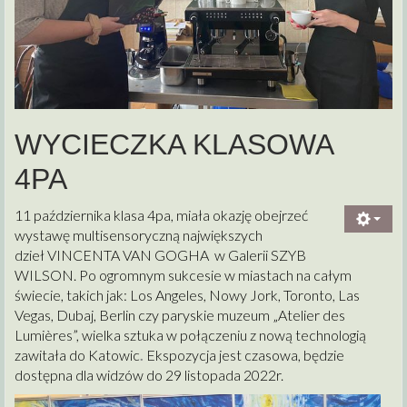
WYCIECZKA KLASOWA
4PA
11 października klasa 4pa, miała okazję obejrzeć
wystawę multisensoryczną największych
dzieł VINCENTA VAN GOGHA w Galerii SZYB
WILSON. Po ogromnym sukcesie w miastach na całym
świecie, takich jak: Los Angeles, Nowy Jork, Toronto, Las
Vegas, Dubaj, Berlin czy paryskie muzeum „Atelier des
Lumières”, wielka sztuka w połączeniu z nową technologią
zawitała do Katowic
.
Ekspozycja jest czasowa, będzie
dostępna dla widzów do 29 listopada 2022r.