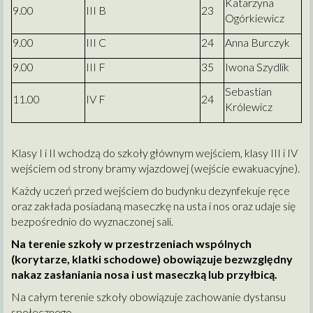
Katarzyna
9.00
III B
23
Ogórkiewicz
9.00
III C
24
Anna Burczyk
9.00
III F
35
Iwona Szydlik
Sebastian
11.00
IV F
24
Królewicz
Klasy I i II wchodzą do szkoły głównym wejściem, klasy III i IV
wejściem od strony bramy wjazdowej (wejście ewakuacyjne).
Każdy uczeń przed wejściem do budynku dezynfekuje ręce
oraz zakłada posiadaną maseczkę na usta i nos oraz udaje się
bezpośrednio do wyznaczonej sali.
Na terenie szkoły w przestrzeniach wspólnych
(korytarze, klatki schodowe) obowiązuje bezwzględny
nakaz zasłaniania nosa i ust maseczką lub przyłbicą.
Na całym terenie szkoły obowiązuje zachowanie dystansu
społecznego.