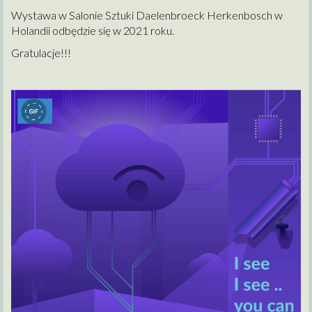
Wystawa w Salonie Sztuki Daelenbroeck Herkenbosch w
Holandii odbędzie się w 2021 roku.
Gratulacje!!!