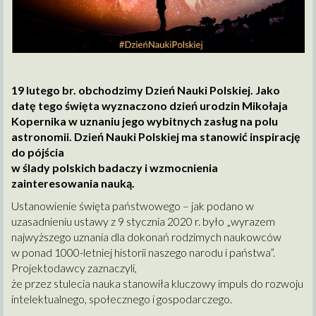
19 lutego br. obchodzimy Dzień Nauki Polskiej. Jako
datę tego święta wyznaczono dzień urodzin Mikołaja
Kopernika w uznaniu jego wybitnych zasług na polu
astronomii. Dzień Nauki Polskiej ma stanowić inspirację
do pójścia
w ślady polskich badaczy i wzmocnienia
zainteresowania nauką.
Ustanowienie święta państwowego – jak podano w
uzasadnieniu ustawy z 9 stycznia 2020 r. było „wyrazem
najwyższego uznania dla dokonań rodzimych naukowców
w ponad 1000-letniej historii naszego narodu i państwa”.
Projektodawcy zaznaczyli,
że przez stulecia nauka stanowiła kluczowy impuls do rozwoju
intelektualnego, społecznego i gospodarczego.