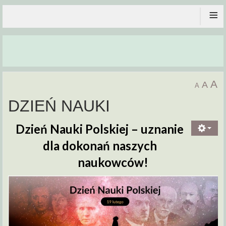
≡
A
A
A
DZIEŃ NAUKI
Dzień Nauki Polskiej –
uznanie
dla dokonań naszych
naukowców!