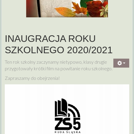
INAUGRACJA ROKU
SZKOLNEGO 2020/2021
Ten rok szkolny zaczynamy nietypowo, klasy drugie
przygotowały krótki film na powitanie roku szkolnego.
Zapraszamy do obejrzenia!