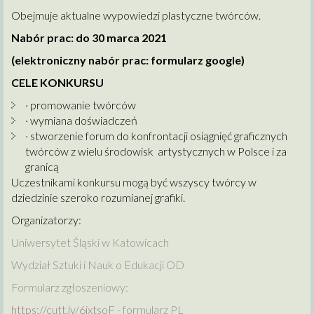
Obejmuje aktualne wypowiedzi plastyczne twórców.
Nabór prac: do 30 marca 2021
(elektroniczny nabór prac: formularz google)
CELE KONKURSU
· promowanie twórców
· wymiana doświadczeń
· stworzenie forum do konfrontacji osiągnięć graficznych
twórców z wielu środowisk artystycznych w Polsce i za
granicą
Uczestnikami konkursu mogą być wszyscy twórcy w
dziedzinie szeroko rozumianej grafiki.
Organizatorzy:
Uniwersytet Śląski w Katowicach
Wydział Sztuki i Nauk o Edukacji OD
Formularz zgłoszeniowy:
https://cutt.ly/6jxtsoF
- formularz PL