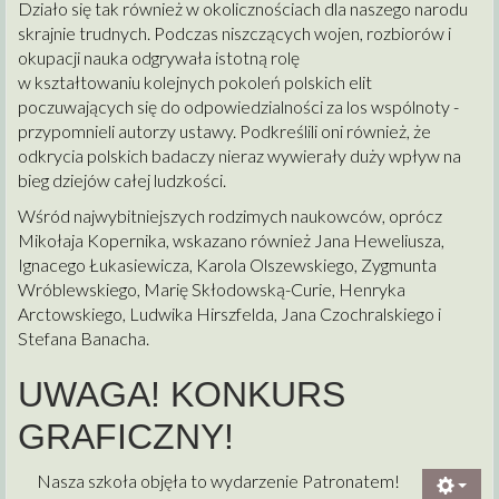
Działo się tak również w okolicznościach dla naszego narodu
skrajnie trudnych. Podczas niszczących wojen, rozbiorów i
okupacji nauka odgrywała istotną rolę
w kształtowaniu kolejnych pokoleń polskich elit
poczuwających się do odpowiedzialności za los wspólnoty -
przypomnieli autorzy ustawy. Podkreślili oni również, że
odkrycia polskich badaczy nieraz wywierały duży wpływ na
bieg dziejów całej ludzkości.
Wśród najwybitniejszych rodzimych naukowców, oprócz
Mikołaja Kopernika, wskazano również Jana Heweliusza,
Ignacego Łukasiewicza, Karola Olszewskiego, Zygmunta
Wróblewskiego, Marię Skłodowską-Curie, Henryka
Arctowskiego, Ludwika Hirszfelda, Jana Czochralskiego i
Stefana Banacha.
UWAGA! KONKURS
GRAFICZNY!
Nasza szkoła objęła to wydarzenie Patronatem!