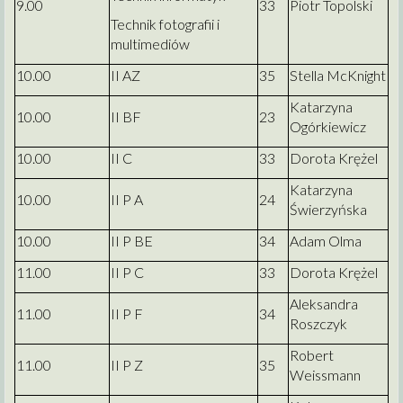
9.00
33
Piotr Topolski
Technik fotografii i
multimediów
10.00
II AZ
35
Stella McKnight
Katarzyna
10.00
II BF
23
Ogórkiewicz
10.00
II C
33
Dorota Krężel
Katarzyna
10.00
II P A
24
Świerzyńska
10.00
II P BE
34
Adam Olma
11.00
II P C
33
Dorota Krężel
Aleksandra
11.00
II P F
34
Roszczyk
Robert
11.00
II P Z
35
Weissmann