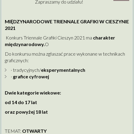
Zapraszamy do udziału!
MIĘDZYNARODOWE TRIENNALE GRAFIKI W CIESZYNIE
2021
Konkurs Triennale Grafiki Cieszyn 2021 ma
charakter
międzynarodowy.
O
Do konkursu można zgłaszać prace wykonane w technikach
graficznych:
· tradycyjnych/
eksperymentalnych
·
grafice cyfrowej
Dwie kategorie wiekowe:
od 14 do 17 lat
oraz powyżej 18 lat
TEMAT:
OTWARTY