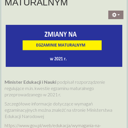
MATURALNYM
Minister Edukacji i Nauki
podpisał rozporządzenie
regulujące m.in. kwestie egzaminu maturalnego
przeprowadzanego w 2021 r.
Szczegółowe informacje dotyczące wymagań
egzaminacyjnych można znaleźć na stronie Ministerstwa
Edukacji Narodowej
https://www.gov.pl/web/edukacja/wymagania-na-