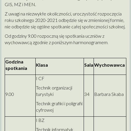
GIS, MZ i MEN.
Z uwagi na niezwykłe okoliczności, uroczystość rozpoczęcia
roku szkolnego 2020-2021 odbędzie się w zmienionej formie,
nie odbędzie się ogólne spotkanie całej społeczności szkolnej.
Od godziny 9.00 rozpoczną się spotkania uczniów z
wychowawcą zgodnie z poniższym harmonogramem
.
Godzina
Klasa
Sala
Wychowawca
spotkania
I CF
Technik organizacji
9.00
turystyki
34
Barbara Skaba
Technik grafiki i poligrafii
cyfrowej
I BZ
Technik informatyk