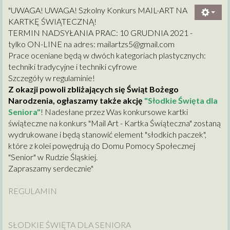
"UWAGA! UWAGA! Szkolny Konkurs MAIL-ART NA
KARTKĘ ŚWIĄTECZNĄ!
TERMIN NADSYŁANIA PRAC: 10 GRUDNIA 2021 -
tylko ON-LINE na adres:
mailartzs5@gmail.com
Prace oceniane będą w dwóch kategoriach plastycznych:
techniki tradycyjne i techniki cyfrowe
Szczegóły w regulaminie!
Z okazji powoli zbliżających się Świąt Bożego
Narodzenia, ogłaszamy także akcję
"Słodkie Święta dla
Seniora"
! Nadesłane przez Was konkursowe kartki
świąteczne na konkurs "Mail Art - Kartka Świąteczna" zostaną
wydrukowane i będą stanowić element "słodkich paczek",
które z kolei powędrują do Domu Pomocy Społecznej
"Senior" w Rudzie Śląskiej.
Zapraszamy serdecznie"
REGULAMIN
SŁODKIE ŚWIĘTA DLA SENIORA