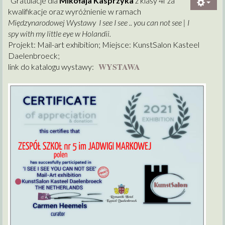
"Gratulacje dla
Mikołaja Kasprzyka
z klasy 4f za
kwalifikacje oraz wyróżnienie w ramach
Międzynarodowej Wystawy I see I see .. you can not see | I
spy with my little eye w Holandii.
Projekt: Mail-art exhibition; Miejsce: KunstSalon Kasteel
Daelenbroeck;
WYSTAWA
link do katalogu wystawy: