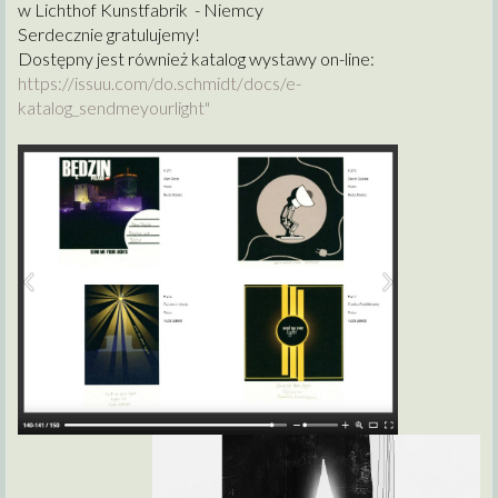
w Lichthof Kunstfabrik - Niemcy
Serdecznie gratulujemy!
Dostępny jest również katalog wystawy on-line:
https://issuu.com/do.schmidt/
docs/e-
katalog_sendmeyourlight
"