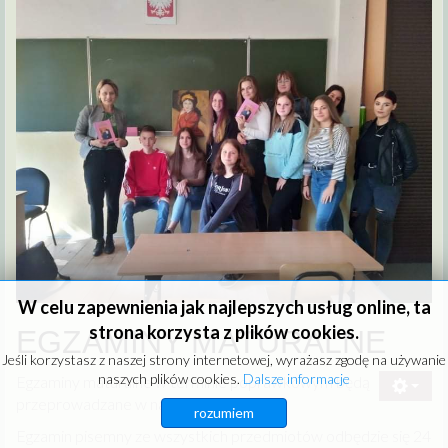
W celu zapewnienia jak najlepszych usług online, ta
strona korzysta z plików cookies.
EGZAMINY MATURALNE
Jeśli korzystasz z naszej strony internetowej, wyrażasz zgodę na używanie
naszych plików cookies.
Dalsze informacje
Egzaminy maturalne w terminie poprawkowym będą
przeprowadzane w naszej szkole.
rozumiem
Egzamin pisemny ze wszystkich przedmiotów odbędzie się 24