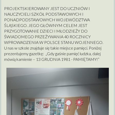
PROJEKTSKIEROWANY JEST DO UCZNIÓW I
NAUCZYCIELI SZKÓŁ PODSTAWOWYCH I
PONADPODSTAWOWYCH WOJEWÓDZTWA
ŚLĄSKIEGO. JEGO GŁÓWNYM CELEM JEST
PRZYGOTOWANIE DZIECI I MŁODZIEŻY DO
ŚWIADOMEGO PRZEŻYWANIA 40 ROCZNICY
WPROWADZENIA W POLSCE STANU WOJENNEGO.
U nas w szkole znajduje się takie miejsce pamięci. Poniżej
prezentujemy gazetkę: „Gdy gaśnie pamięć ludzka, dalej
mówią kamienie – 13 GRUDNIA 1981 - PAMIĘTAMY!”