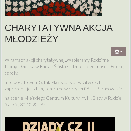
CHARYTATYWNA AKCJA
MŁODZIEŻY
W ramach akcji charytatywnej ,,Wspieramy Rodzinne
Domy Dziecka w Rudzie Śląskiej", dzięki uprzejmości Dyrekcji
szkoły,
młodzież Liceum Sztuk Plastycznych w Gliwicach
zaprezentuje sztukę teatralną w reżyserii Alicji Baranowskiej
na scenie Miejskiego Centrum Kultury im. H. Bisty w Rudzie
Śląskiej 30.10.2019 r.