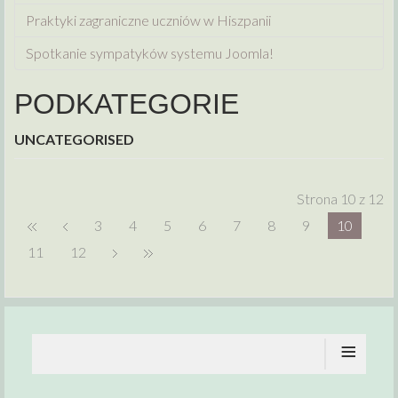
Praktyki zagraniczne uczniów w Hiszpanii
Spotkanie sympatyków systemu Joomla!
PODKATEGORIE
UNCATEGORISED
Strona 10 z 12
3
4
5
6
7
8
9
10
11
12
≡