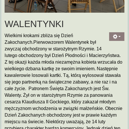
WALENTYNKI
Wielkimi krokami zbliża się Dzień
Zakochanych.Pierwowzorem Walentynek był
zwyczaj obchodzony w starożytnym Rzymie. 14
lutego obchodzony był Dzień Płodności i Macierzyństwa.
Z tej okazji każda młoda niezamężna kobieta wrzucała do
wielkiego dzbana kartkę ze swoim imieniem. Następnie
kawalerowie losowali kartki. Tą, którą wylosował stawała
się jego partnerką na świąteczne zabawy, a nie raz i na
całe życie. Patronem Święta Zakochanych jest Św.
Walenty. Żył on w starożytnym Rzymie za panowania
cesarza Klaudiusza II Gockiego, który zakazał młodym
mężczyznom wchodzenia w związki małżeńskie. Obecnie
Dzień Zakochanych obchodzony jest w prawie każdym
miejscu na świecie. Niektórzy uważają, że 14 luty
przybiera charakter bardzo komercyjny. Jednak dzień ten,