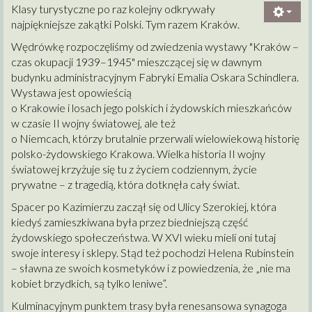
Klasy turystyczne po raz kolejny odkrywały
najpiękniejsze zakątki Polski. Tym razem Kraków.
Wędrówkę rozpoczęliśmy od zwiedzenia wystawy "Kraków –
czas okupacji 1939–1945" mieszczącej się w dawnym
budynku administracyjnym Fabryki Emalia Oskara Schindlera.
Wystawa jest opowieścią
o Krakowie i losach jego polskich i żydowskich mieszkańców
w czasie II wojny światowej, ale też
o Niemcach, którzy brutalnie przerwali wielowiekową historię
polsko-żydowskiego Krakowa. Wielka historia II wojny
światowej krzyżuje się tu z życiem codziennym, życie
prywatne – z tragedią, która dotknęła cały świat.
Spacer po Kazimierzu zaczął się od Ulicy Szerokiej, która
kiedyś zamieszkiwana była przez biedniejszą część
żydowskiego społeczeństwa. W XVI wieku mieli oni tutaj
swoje interesy i sklepy. Stąd też pochodzi Helena Rubinstein
– sławna ze swoich kosmetyków i z powiedzenia, że „nie ma
kobiet brzydkich, są tylko leniwe”.
Kulminacyjnym punktem trasy była renesansowa synagoga