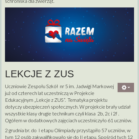
schroniska dla zwierząt.
LEKCJE Z ZUS
Uczniowie Zespołu Szkół nr 5 im. Jadwigi Markowej
już od czterech lat uczestniczą w Projekcie
Edukacyjnym „Lekcje z ZUS”. Tematyka projektu
dotyczy ubezpieczeń społecznych. W projekcie brały udział
wszystkie klasy drugie technikum czyli klasa 2b, 2c i 2f .
Ogółem w dodatkowych zajęciach uczestniczyło 61 uczniów.
2 grudnia br. do I etapu Olimpiady przystąpiło 57 uczniów, w
tym 12 osób zakwalifikowało się do II etapu. Spośród tych 12