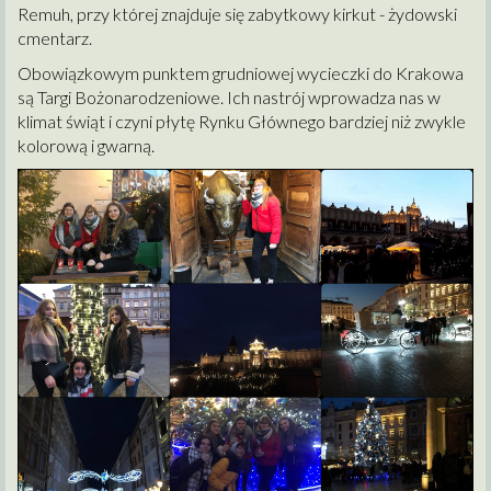
Remuh, przy której znajduje się zabytkowy kirkut - żydowski
cmentarz.
Obowiązkowym punktem grudniowej wycieczki do Krakowa
są Targi Bożonarodzeniowe. Ich nastrój wprowadza nas w
klimat świąt i czyni płytę Rynku Głównego bardziej niż zwykle
kolorową i gwarną.