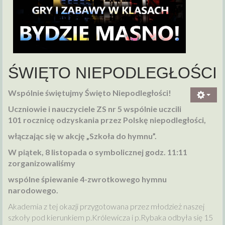
ŚWIĘTO NIEPODLEGŁOŚCI
Wspólnie świętujmy Święto Niepodległości!
Uczniowie i nauczyciele ZS nr 5 wspólnie uczcili
101 rocznicę odzyskania przez Polskę niepodległości,
włączając się w akcję „Szkoła do hymnu”.
W piątek, 8 listopada o symbolicznej godz. 11:11
zorganizowaliśmy
wspólne śpiewanie 4-zwrotkowego hymnu
narodowego.
Akademia z tej okazji przygotowana przez młodzież naszej
szkoły pod kierunkiem p.Królewicza i p.Rybaka odbyła się 15