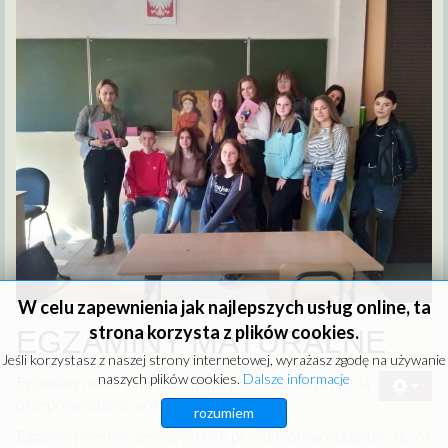
W celu zapewnienia jak najlepszych usług online, ta
strona korzysta z plików cookies.
EGZAMINY MATURALNE
Jeśli korzystasz z naszej strony internetowej, wyrażasz zgodę na używanie
naszych plików cookies.
Dalsze informacje
Egzaminy maturalne w terminie poprawkowym będą
przeprowadzane w naszej szkole.
rozumiem
Egzamin pisemny ze wszystkich przedmiotów odbędzie się 24