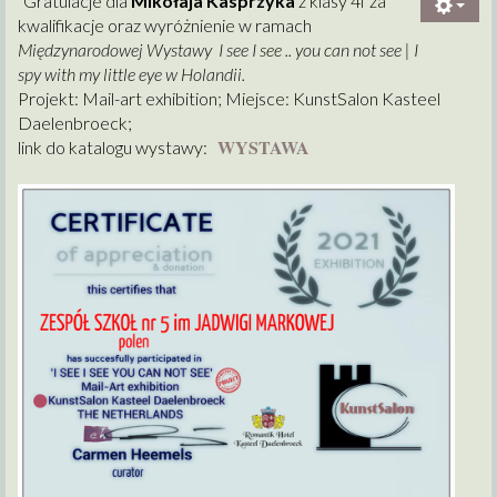
"Gratulacje dla
Mikołaja Kasprzyka
z klasy 4f za
kwalifikacje oraz wyróżnienie w ramach
Międzynarodowej Wystawy I see I see .. you can not see | I
spy with my little eye w Holandii.
Projekt: Mail-art exhibition; Miejsce: KunstSalon Kasteel
Daelenbroeck;
WYSTAWA
link do katalogu wystawy: