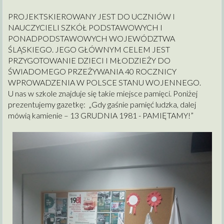
PROJEKTSKIEROWANY JEST DO UCZNIÓW I
NAUCZYCIELI SZKÓŁ PODSTAWOWYCH I
PONADPODSTAWOWYCH WOJEWÓDZTWA
ŚLĄSKIEGO. JEGO GŁÓWNYM CELEM JEST
PRZYGOTOWANIE DZIECI I MŁODZIEŻY DO
ŚWIADOMEGO PRZEŻYWANIA 40 ROCZNICY
WPROWADZENIA W POLSCE STANU WOJENNEGO.
U nas w szkole znajduje się takie miejsce pamięci. Poniżej
prezentujemy gazetkę: „Gdy gaśnie pamięć ludzka, dalej
mówią kamienie – 13 GRUDNIA 1981 - PAMIĘTAMY!”