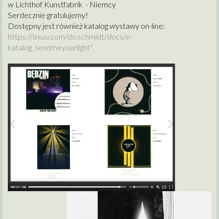
w Lichthof Kunstfabrik - Niemcy
Serdecznie gratulujemy!
Dostępny jest również katalog wystawy on-line:
https://issuu.com/do.schmidt/
docs/e-
katalog_sendmeyourlight
"