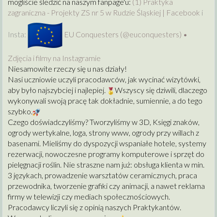
mogliście śledzić na naszym fanpage'u:
(1) Praktyka
zagraniczna - Projekty ZS nr 5 w Rudzie Śląskiej | Facebook
i
Insta:
EU Conquesters (@euconquesters) •
Zdjęcia i filmy na Instagramie
Niesamowite rzeczy się u nas działy!
Nasi uczniowie uczyli pracodawców, jak wycinać wizytówki,
aby było najszybciej i najlepiej.
Wszyscy się dziwili, dlaczego
wykonywali swoją pracę tak dokładnie, sumiennie, a do tego
szybko.
Czego doświadczyliśmy? Tworzyliśmy w 3D, Księgi znaków,
ogrody wertykalne, loga, strony www, ogrody przy willach z
basenami. Mieliśmy do dyspozycji wspaniałe hotele, systemy
rezerwacji, nowoczesne programy komputerowe i sprzęt do
pielęgnacji roślin. Nie straszne nam już: obsługa klienta w min.
3 językach, prowadzenie warsztatów ceramicznych, praca
przewodnika, tworzenie grafiki czy animacji, a nawet reklama
firmy w telewizji czy mediach społecznościowych.
Pracodawcy liczyli się z opinią naszych Praktykantów.