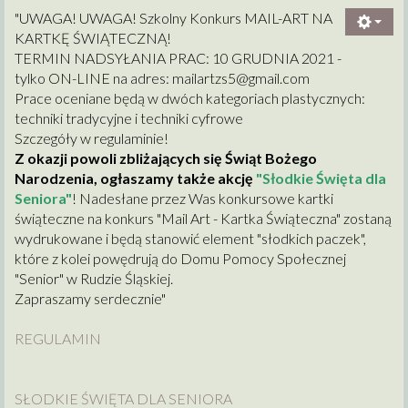
"UWAGA! UWAGA! Szkolny Konkurs MAIL-ART NA
KARTKĘ ŚWIĄTECZNĄ!
TERMIN NADSYŁANIA PRAC: 10 GRUDNIA 2021 -
tylko ON-LINE na adres:
mailartzs5@gmail.com
Prace oceniane będą w dwóch kategoriach plastycznych:
techniki tradycyjne i techniki cyfrowe
Szczegóły w regulaminie!
Z okazji powoli zbliżających się Świąt Bożego
Narodzenia, ogłaszamy także akcję
"Słodkie Święta dla
Seniora"
! Nadesłane przez Was konkursowe kartki
świąteczne na konkurs "Mail Art - Kartka Świąteczna" zostaną
wydrukowane i będą stanowić element "słodkich paczek",
które z kolei powędrują do Domu Pomocy Społecznej
"Senior" w Rudzie Śląskiej.
Zapraszamy serdecznie"
REGULAMIN
SŁODKIE ŚWIĘTA DLA SENIORA