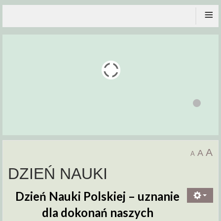
≡
A
A
A
DZIEŃ NAUKI
Dzień Nauki Polskiej –
uznanie
dla dokonań naszych