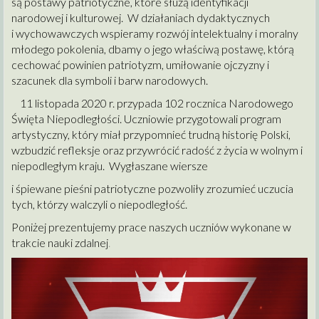
są postawy patriotyczne, które służą identyfikacji
narodowej i kulturowej. W działaniach dydaktycznych
i wychowawczych wspieramy rozwój intelektualny i moralny
młodego pokolenia, dbamy o jego właściwą postawę, którą
cechować powinien patriotyzm, umiłowanie ojczyzny i
szacunek dla symboli i barw narodowych.
11 listopada 2020 r. przypada 102 rocznica Narodowego
Święta Niepodległości. Uczniowie przygotowali program
artystyczny, który miał przypomnieć trudną historię Polski,
wzbudzić refleksje oraz przywrócić radość z życia w wolnym i
niepodległym kraju. Wygłaszane wiersze
i śpiewane pieśni patriotyczne pozwoliły zrozumieć uczucia
tych, którzy walczyli o niepodległość.
Poniżej prezentujemy prace naszych uczniów wykonane w
trakcie nauki zdalnej
.