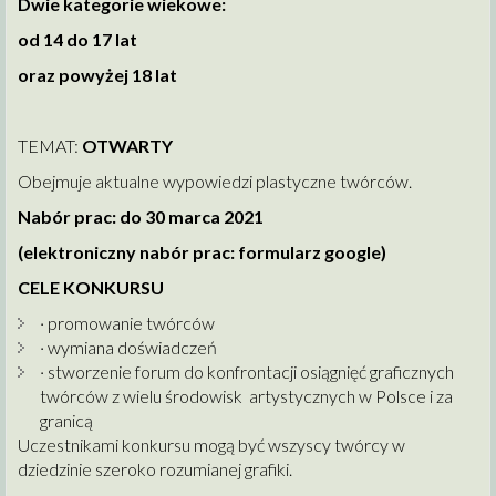
Dwie kategorie wiekowe:
od 14 do 17 lat
oraz powyżej 18 lat
TEMAT:
OTWARTY
Obejmuje aktualne wypowiedzi plastyczne twórców.
Nabór prac: do 30 marca 2021
(elektroniczny nabór prac: formularz google)
CELE KONKURSU
· promowanie twórców
· wymiana doświadczeń
· stworzenie forum do konfrontacji osiągnięć graficznych
twórców z wielu środowisk artystycznych w Polsce i za
granicą
Uczestnikami konkursu mogą być wszyscy twórcy w
dziedzinie szeroko rozumianej grafiki.