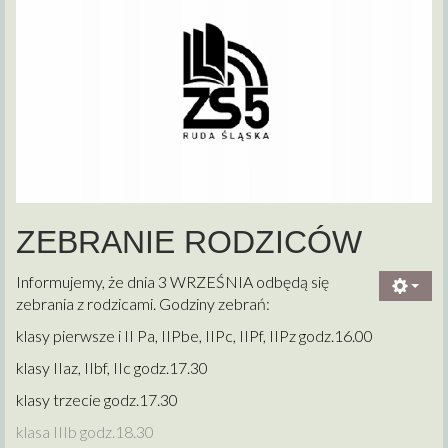
ZEBRANIE RODZICÓW
Informujemy, że dnia 3 WRZEŚNIA odbędą się
zebrania z rodzicami. Godziny zebrań:
klasy pierwsze i II Pa, IIPbe, IIPc, IIPf, IIPz godz.16.00
klasy IIaz, IIbf, IIc godz.17.30
klasy trzecie godz.17.30
klasa IIIb godz.18.30