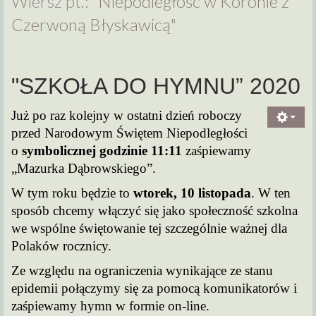
Wiersz pt.: "
Niepodległość w Koronie z
Czerwoną Błyskawicą
"
"SZKOŁA DO HYMNU” 2020
Już po raz kolejny w ostatni dzień roboczy
przed Narodowym Świętem Niepodległości
o
symbolicznej godzinie 11:11
zaśpiewamy
„Mazurka Dąbrowskiego”.
W tym roku będzie to
wtorek, 10 listopada
. W ten
sposób chcemy włączyć się jako społeczność szkolna
we wspólne świętowanie tej szczególnie ważnej dla
Polaków rocznicy.
Ze względu na ograniczenia wynikające ze stanu
epidemii połączymy się za pomocą komunikatorów i
zaśpiewamy hymn w formie on-line.