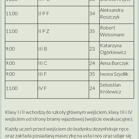
Aleksandra
11.00
II P F
34
Roszczyk
Robert
11.00
II P Z
35
Weissmann
Katarzyna
9.00
III B
23
Ogórkiewicz
9.00
III C
24
Anna Burczyk
9.00
III F
35
Iwona Szydlik
Sebastian
11.00
IV F
24
Królewicz
Klasy I i II wchodzą do szkoły głównym wejściem, klasy III i IV
wejściem od strony bramy wjazdowej (wejście ewakuacyjne).
Każdy uczeń przed wejściem do budynku dezynfekuje ręce
oraz zakłada posiadaną maseczkę na usta i nos oraz udaje się