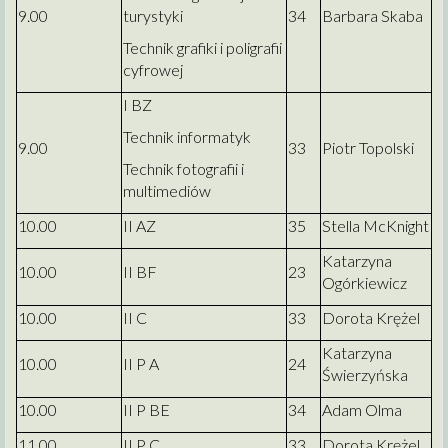
9.00
turystyki
34
Barbara Skaba
Technik grafiki i poligrafii
cyfrowej
I BZ
Technik informatyk
9.00
33
Piotr Topolski
Technik fotografii i
multimediów
10.00
II AZ
35
Stella McKnight
Katarzyna
10.00
II BF
23
Ogórkiewicz
10.00
II C
33
Dorota Krężel
Katarzyna
10.00
II P A
24
Świerzyńska
10.00
II P BE
34
Adam Olma
11.00
II P C
33
Dorota Krężel