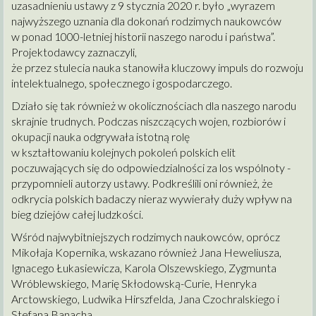
uzasadnieniu ustawy z 9 stycznia 2020 r. było „wyrazem
najwyższego uznania dla dokonań rodzimych naukowców
w ponad 1000-letniej historii naszego narodu i państwa”.
Projektodawcy zaznaczyli,
że przez stulecia nauka stanowiła kluczowy impuls do rozwoju
intelektualnego, społecznego i gospodarczego.
Działo się tak również w okolicznościach dla naszego narodu
skrajnie trudnych. Podczas niszczących wojen, rozbiorów i
okupacji nauka odgrywała istotną rolę
w kształtowaniu kolejnych pokoleń polskich elit
poczuwających się do odpowiedzialności za los wspólnoty -
przypomnieli autorzy ustawy. Podkreślili oni również, że
odkrycia polskich badaczy nieraz wywierały duży wpływ na
bieg dziejów całej ludzkości.
Wśród najwybitniejszych rodzimych naukowców, oprócz
Mikołaja Kopernika, wskazano również Jana Heweliusza,
Ignacego Łukasiewicza, Karola Olszewskiego, Zygmunta
Wróblewskiego, Marię Skłodowską-Curie, Henryka
Arctowskiego, Ludwika Hirszfelda, Jana Czochralskiego i
Stefana Banacha.