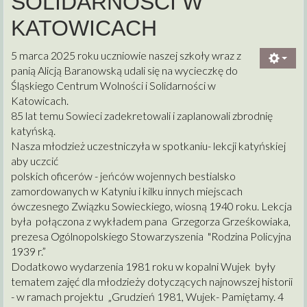
SOLIDARNOŚCI W
KATOWICACH
5 marca 2025 roku uczniowie naszej szkoły wraz z
panią Alicją Baranowską udali się na wycieczkę do
Śląskiego Centrum Wolności i Solidarności w
Katowicach.
85 lat temu Sowieci zadekretowali i zaplanowali zbrodnię
katyńską.
Nasza młodzież uczestniczyła w spotkaniu- lekcji katyńskiej
aby uczcić
polskich oficerów - jeńców wojennych bestialsko
zamordowanych w Katyniu i kilku innych miejscach
ówczesnego Związku Sowieckiego, wiosną 1940 roku. Lekcja
była połączona z wykładem pana Grzegorza Grześkowiaka,
prezesa Ogólnopolskiego Stowarzyszenia "Rodzina Policyjna
1939 r.”
Dodatkowo wydarzenia 1981 roku w kopalni Wujek były
tematem zajęć dla młodzieży dotyczących najnowszej historii
- w ramach projektu „Grudzień 1981, Wujek- Pamiętamy. 4