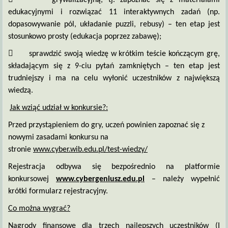
grywalizacyjną, tj. zapoznać się z materiałami
edukacyjnymi i rozwiązać 11 interaktywnych zadań (np.
dopasowywanie pól, układanie puzzli, rebusy) – ten etap jest
stosunkowo prosty (edukacja poprzez zabawę);

sprawdzić swoją wiedzę w krótkim teście kończącym grę,
składającym się z 9-ciu pytań zamkniętych – ten etap jest
trudniejszy i ma na celu wyłonić uczestników z największą
wiedzą.
Jak wziąć udział w konkursie?:
Przed przystąpieniem do gry, uczeń powinien zapoznać się z
nowymi zasadami konkursu na
stronie
www.cyber.wib.edu.pl/test-wiedzy/
Rejestracja odbywa się bezpośrednio na platformie
konkursowej
www.cybergeniusz.edu.pl
– należy wypełnić
krótki formularz rejestracyjny.
Co można wygrać?
Nagrody finansowe dla trzech najlepszych uczestników (I