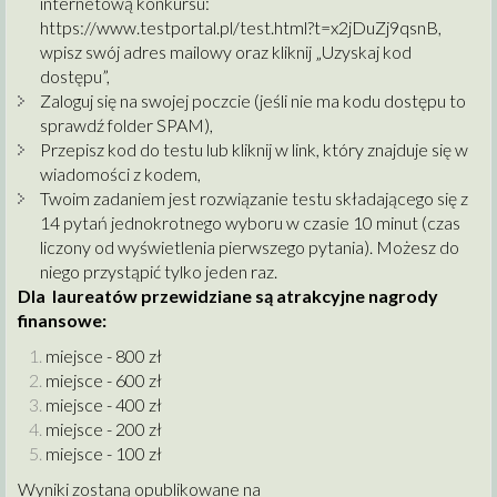
internetową konkursu:
https://www.testportal.pl/test.html?t=x2jDuZj9qsnB
,
wpisz swój adres mailowy oraz kliknij „Uzyskaj kod
dostępu”,
Zaloguj się na swojej poczcie (jeśli nie ma kodu dostępu to
sprawdź folder SPAM),
Przepisz kod do testu lub kliknij w link, który znajduje się w
wiadomości z kodem,
Twoim zadaniem jest rozwiązanie testu składającego się z
14 pytań jednokrotnego wyboru w czasie 10 minut (czas
liczony od wyświetlenia pierwszego pytania). Możesz do
niego przystąpić tylko jeden raz.
Dla laureatów przewidziane są atrakcyjne nagrody
finansowe:
miejsce - 800 zł
miejsce - 600 zł
miejsce - 400 zł
miejsce - 200 zł
miejsce - 100 zł
Wyniki zostaną opublikowane na