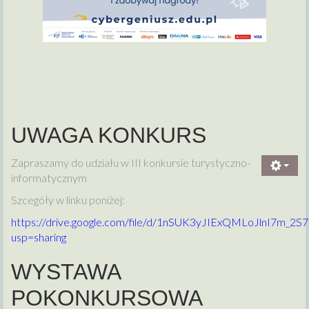
UWAGA KONKURS
Zapraszamy do udziału w III konkursie turystyczno-
informatycznym
Szcegóły w linku poniżej:
https://drive.google.com/file/d/1nSUK3yJIExQMLoJlnI7m_2S
usp=sharing
WYSTAWA
POKONKURSOWA