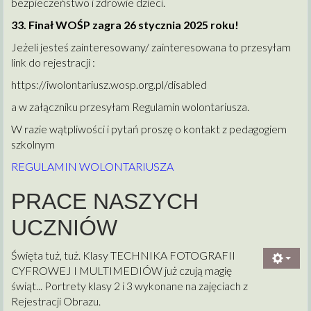
bezpieczeństwo i zdrowie dzieci.
33. Finał WOŚP zagra 26 stycznia 2025 roku!
Jeżeli jesteś zainteresowany/ zainteresowana to przesyłam
link do rejestracji :
https://iwolontariusz.wosp.org.pl/disabled
a w załączniku przesyłam Regulamin wolontariusza.
W razie wątpliwości i pytań proszę o kontakt z pedagogiem
szkolnym
REGULAMIN WOLONTARIUSZA
PRACE NASZYCH
UCZNIÓW
Święta tuż, tuż. Klasy TECHNIKA FOTOGRAFII
CYFROWEJ I MULTIMEDIÓW już czują magię
świąt... Portrety klasy 2 i 3 wykonane na zajęciach z
Rejestracji Obrazu.