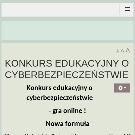
≡
A
A
A
KONKURS EDUKACYJNY O
CYBERBEZPIECZEŃSTWIE
Konkurs edukacyjny o
cyberbezpieczeństwie
gra online !
–
Nowa formuła