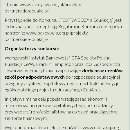
stronie
www.bakcyl.wib.org.pl/projekty-
partnerskie/eduakcja/
Przystąpienie do Konkursu „TEST WIEDZY z EduAkcją” jest
jednoznaczne z akceptacją Regulaminu Konkursu dostępnym
na stronie:
www.bakcyl.wib.org.pl/projekty-
partnerskie/eduakcja/
Organizatorzy konkursu:
Warszawski Instytut Bankowości, CFA Society Poland,
Fundacja GPW, Franklin Templeton oraz Izba Gospodarcza
Towarzystw Emerytalnych zapraszają
szkoły oraz uczniów
szkół ponadpodstawowych
do rozpoczęcia edukacyjnej
przygody z rynkiem kapitałowym w ramach kolejnej edycji
ogólnopolskiego projektu edukacyjnego EduAkcja.
Inicjatywa ma na celu popularyzację zasad ekonomii i
funkcjonowania rynków kapitałowych wśród młodzieży –
przy wsparciu profesjonalistów na co dzień pracujących w
sektorze finansowym.
Więcej informacji o projekcie EduAkcja:
www.edu-akcja.org