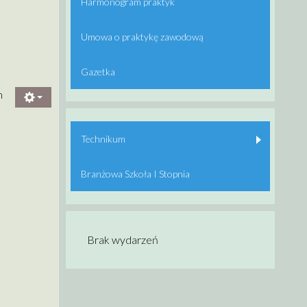
Harmonogram praktyk
Umowa o praktykę zawodową
Gazetka
m
Technikum
Branżowa Szkoła I Stopnia
Brak wydarzeń