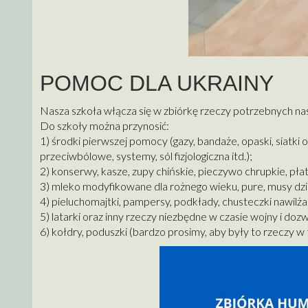
POMOC DLA UKRAINY
Nasza szkoła włącza się w zbiórkę rzeczy potrzebnych na
Do szkoły można przynosić:
1) środki pierwszej pomocy (gazy, bandaże, opaski, siatki 
przeciwbólowe, systemy, sól fizjologiczna itd.);
2) konserwy, kasze, zupy chińskie, pieczywo chrupkie, pł
3) mleko modyfikowane dla rożnego wieku, pure, musy dziec
4) pieluchomajtki, pampersy, podkłady, chusteczki nawilża
5) latarki oraz inny rzeczy niezbędne w czasie wojny i doz
6) kołdry, poduszki (bardzo prosimy, aby były to rzeczy w t