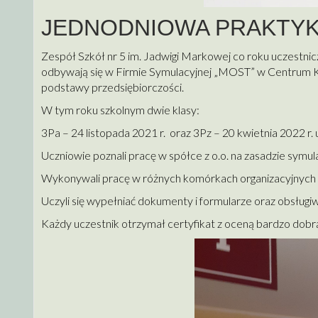
JEDNODNIOWA PRAKTYK
Zespół Szkół nr 5 im. Jadwigi Markowej co roku uczestnic
odbywają się w Firmie Symulacyjnej „MOST” w Centrum K
podstawy przedsiębiorczości.
W tym roku szkolnym dwie klasy:
3Pa – 24 listopada 2021 r. oraz 3Pz – 20 kwietnia 2022 r. 
Uczniowie poznali pracę w spółce z o.o. na zasadzie symula
Wykonywali pracę w różnych komórkach organizacyjnych tj.:
Uczyli się wypełniać dokumenty i formularze oraz obsługiwa
Każdy uczestnik otrzymał certyfikat z oceną bardzo dobrą