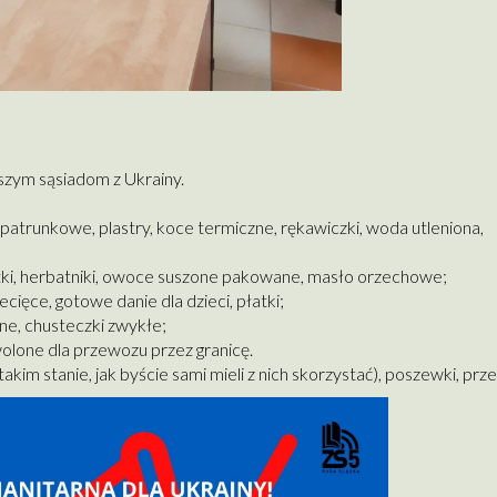
szym sąsiadom z Ukrainy.
opatrunkowe, plastry, koce termiczne, rękawiczki, woda utleniona,
atki, herbatniki, owoce suszone pakowane, masło orzechowe;
ięce, gotowe danie dla dzieci, płatki;
ne, chusteczki zwykłe;
wolone dla przewozu przez granicę.
akim stanie, jak byście sami mieli z nich skorzystać), poszewki, prz