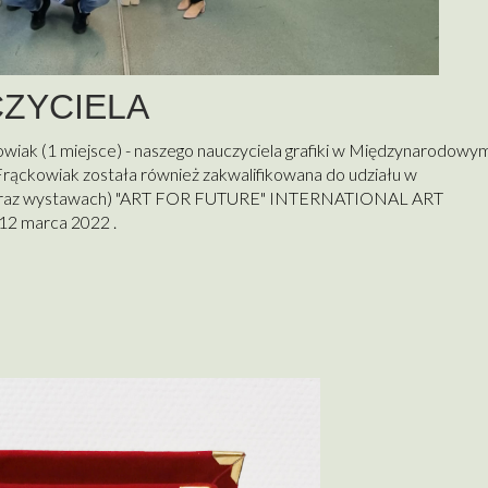
ZYCIELA
iak (1 miejsce) - naszego nauczyciela grafiki w Międzynarodowy
ąckowiak została również zakwalifikowana do udziału w
h oraz wystawach) "ART FOR FUTURE" INTERNATIONAL ART
12 marca 2022 .