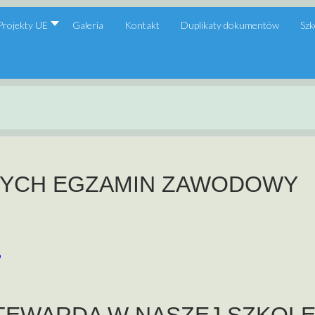
Projekty UE
Galeria
Kontakt
Duplikaty dokumentów
Szk
CYCH EGZAMIN ZAWODOWY
9