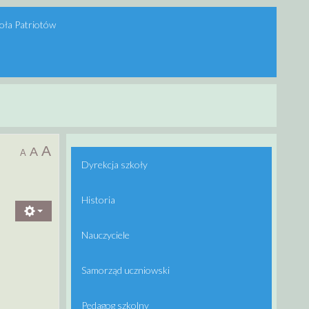
oła Patriotów
A
A
A
Dyrekcja szkoły
Historia
Nauczyciele
Samorząd uczniowski
Pedagog szkolny