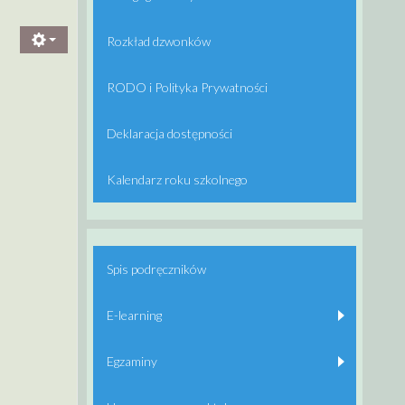
E
Rozkład dzwonków
RODO i Polityka Prywatności
Deklaracja dostępności
Kalendarz roku szkolnego
Spis podręczników
E-learning
Egzaminy