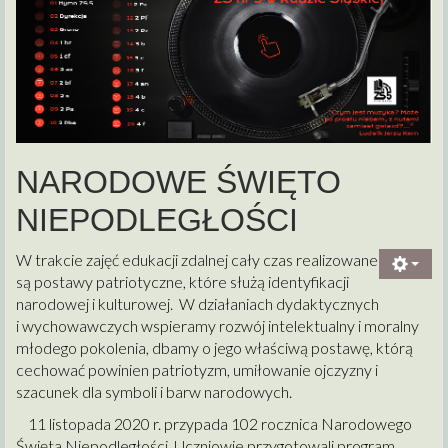
NARODOWE ŚWIĘTO
NIEPODLEGŁOŚCI
W trakcie zajęć edukacji zdalnej cały czas realizowane
są postawy patriotyczne, które służą identyfikacji
narodowej i kulturowej. W działaniach dydaktycznych
i wychowawczych wspieramy rozwój intelektualny i moralny
młodego pokolenia, dbamy o jego właściwą postawę, którą
cechować powinien patriotyzm, umiłowanie ojczyzny i
szacunek dla symboli i barw narodowych.
11 listopada 2020 r. przypada 102 rocznica Narodowego
Święta Niepodległości. Uczniowie przygotowali program