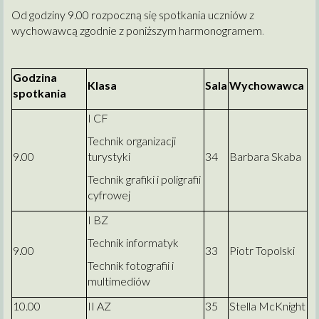
Od godziny 9.00 rozpoczną się spotkania uczniów z
wychowawcą zgodnie z poniższym harmonogramem
.
Godzina
Klasa
Sala
Wychowawca
spotkania
I CF
Technik organizacji
9.00
turystyki
34
Barbara Skaba
Technik grafiki i poligrafii
cyfrowej
I BZ
Technik informatyk
9.00
33
Piotr Topolski
Technik fotografii i
multimediów
10.00
II AZ
35
Stella McKnight