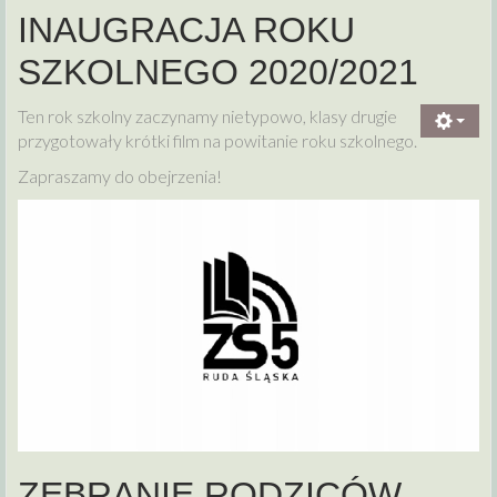
INAUGRACJA ROKU
SZKOLNEGO 2020/2021
Ten rok szkolny zaczynamy nietypowo, klasy drugie
przygotowały krótki film na powitanie roku szkolnego.
Zapraszamy do obejrzenia!
ZEBRANIE RODZICÓW