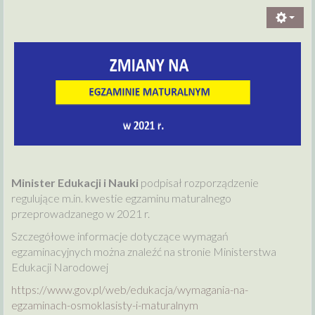
Minister Edukacji i Nauki
podpisał rozporządzenie
regulujące m.in. kwestie egzaminu maturalnego
przeprowadzanego w 2021 r.
Szczegółowe informacje dotyczące wymagań
egzaminacyjnych można znaleźć na stronie Ministerstwa
Edukacji Narodowej
https://www.gov.pl/web/edukacja/wymagania-na-
egzaminach-osmoklasisty-i-maturalnym