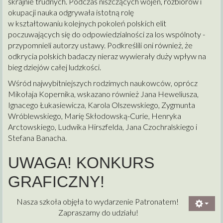
skrajnie trudnych. Podczas niszczących wojen, rozbiorów i
okupacji nauka odgrywała istotną rolę
w kształtowaniu kolejnych pokoleń polskich elit
poczuwających się do odpowiedzialności za los wspólnoty -
przypomnieli autorzy ustawy. Podkreślili oni również, że
odkrycia polskich badaczy nieraz wywierały duży wpływ na
bieg dziejów całej ludzkości.
Wśród najwybitniejszych rodzimych naukowców, oprócz
Mikołaja Kopernika, wskazano również Jana Heweliusza,
Ignacego Łukasiewicza, Karola Olszewskiego, Zygmunta
Wróblewskiego, Marię Skłodowską-Curie, Henryka
Arctowskiego, Ludwika Hirszfelda, Jana Czochralskiego i
Stefana Banacha.
UWAGA! KONKURS
GRAFICZNY!
Nasza szkoła objęła to wydarzenie Patronatem!
Zapraszamy do udziału!