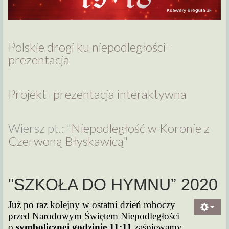
Polskie drogi ku niepodległości-
prezentacja
Projekt- prezentacja interaktywna
Wiersz pt.: "
Niepodległość w Koronie z
Czerwoną Błyskawicą
"
"SZKOŁA DO HYMNU” 2020
Już po raz kolejny w ostatni dzień roboczy
przed Narodowym Świętem Niepodległości
o
symbolicznej godzinie 11:11
zaśpiewamy