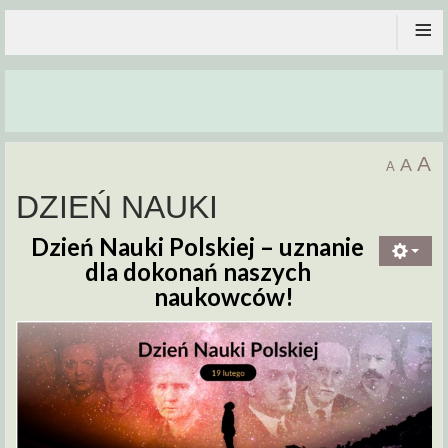
≡
A
A
A
DZIEŃ NAUKI
Dzień Nauki Polskiej –
uznanie
dla dokonań naszych
naukowców!