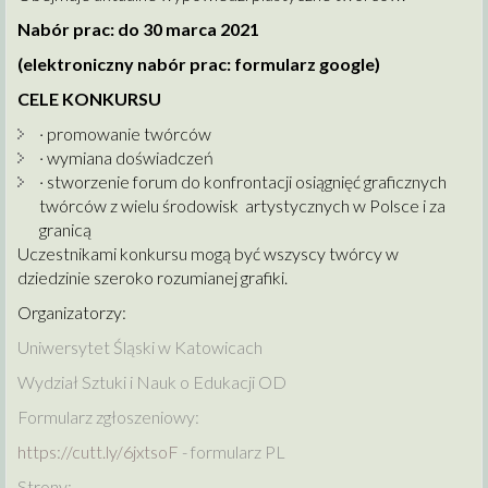
Nabór prac: do 30 marca 2021
(elektroniczny nabór prac: formularz google)
CELE KONKURSU
· promowanie twórców
· wymiana doświadczeń
· stworzenie forum do konfrontacji osiągnięć graficznych
twórców z wielu środowisk artystycznych w Polsce i za
granicą
Uczestnikami konkursu mogą być wszyscy twórcy w
dziedzinie szeroko rozumianej grafiki.
Organizatorzy:
Uniwersytet Śląski w Katowicach
Wydział Sztuki i Nauk o Edukacji OD
Formularz zgłoszeniowy:
https://cutt.ly/6jxtsoF
- formularz PL
Strony: