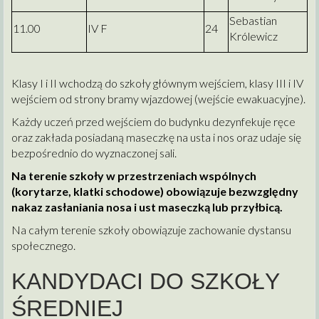
Sebastian
11.00
IV F
24
Królewicz
Klasy I i II wchodzą do szkoły głównym wejściem, klasy III i IV
wejściem od strony bramy wjazdowej (wejście ewakuacyjne).
Każdy uczeń przed wejściem do budynku dezynfekuje ręce
oraz zakłada posiadaną maseczkę na usta i nos oraz udaje się
bezpośrednio do wyznaczonej sali.
Na terenie szkoły w przestrzeniach wspólnych
(korytarze, klatki schodowe) obowiązuje bezwzględny
nakaz zasłaniania nosa i ust maseczką lub przyłbicą.
Na całym terenie szkoły obowiązuje zachowanie dystansu
społecznego.
KANDYDACI DO SZKOŁY
ŚREDNIEJ