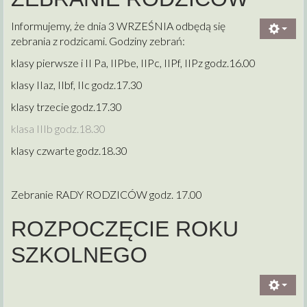
Informujemy, że dnia 3 WRZEŚNIA odbędą się
zebrania z rodzicami. Godziny zebrań:
klasy pierwsze i II Pa, IIPbe, IIPc, IIPf, IIPz godz.16.00
klasy IIaz, IIbf, IIc godz.17.30
klasy trzecie godz.17.30
klasa IIIb godz.18.30
klasy czwarte godz.18.30
Zebranie RADY RODZICÓW godz. 17.00
ROZPOCZĘCIE ROKU
SZKOLNEGO