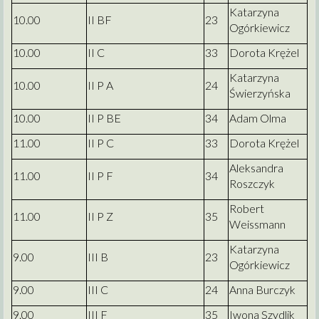
Katarzyna
10.00
II BF
23
Ogórkiewicz
10.00
II C
33
Dorota Krężel
Katarzyna
10.00
II P A
24
Świerzyńska
10.00
II P BE
34
Adam Olma
11.00
II P C
33
Dorota Krężel
Aleksandra
11.00
II P F
34
Roszczyk
Robert
11.00
II P Z
35
Weissmann
Katarzyna
9.00
III B
23
Ogórkiewicz
9.00
III C
24
Anna Burczyk
9.00
III F
35
Iwona Szydlik