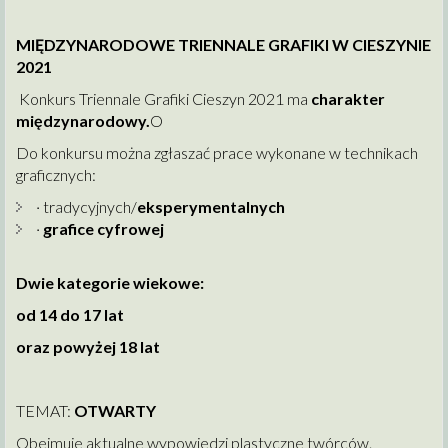
MIĘDZYNARODOWE TRIENNALE GRAFIKI W CIESZYNIE
2021
Konkurs Triennale Grafiki Cieszyn 2021 ma
charakter
międzynarodowy.
O
Do konkursu można zgłaszać prace wykonane w technikach
graficznych:
· tradycyjnych/
eksperymentalnych
·
grafice cyfrowej
Dwie kategorie wiekowe:
od 14 do 17 lat
oraz powyżej 18 lat
TEMAT:
OTWARTY
Obejmuje aktualne wypowiedzi plastyczne twórców.