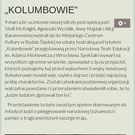
„KOLUMBOWIE”
9 marca br. uczniowie naszej szkoły pod opieką pań:
Stelli McKnight, Agnieszki Wyciślik, Anny Majdak i Alicji
Baranowskiej wybrali się do Miejskiego Centrum
Kultury w Rudzie Śląskiej na sztukę teatralną pod tytułem
„Kolumbowie” przygotowaną przez Narodowy Teatr Edukacji
im. Adama Mickiewicza z Wrocławia. Spektakl wywarł na
wszystkich ogromne wrażenie, opowiadał o życiu przyjaciół,
których poznajemy tuż przed wybuchem II wojny światowej.
Bohaterowie musieli więc szybko dojrzeć i przejść najcięższą
próbę charakterów. Zostali członkami podziemnej organizacji,
walczyli w powstaniu i z przerażeniem uświadomili sobie, że to
„ludzie ludziom zgotowali ten los”.
Przedstawienie to było swoistym apelem skierowanym do
młodych ludzi o pielęgnowanie narodowej tożsamości i
pamięć o tragicznej historii naszego kraju.