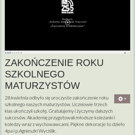
ZAKOŃCZENIE ROKU
SZKOLNEGO
MATURZYSTÓW
28 kwietnia odbyło się uroczyste zakończenie roku
szkolnego naszych maturzystów. Uczniowie trzech
klas ukończyli szkołę. Gratulujemy i życzymy dalszych
sukcesów. Akademię przygotowali młodsze koleżanki i
koledzy wraz z wychowawcami. Piękne dekoracje to dzieło
4pa i p.Agnieszki Wyciślik.