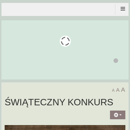
≡
A
A
A
ŚWIĄTECZNY KONKURS