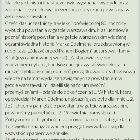
Na lekcjach historii nasi uczniowie wysłuchali wykładu oraz
zapoznali się z
ciekawą prezentacją dotyczącą powstania w
getcie warszawskim.
Część klas uczestniczyła w lekcji poświęconej 80. rocznicy
wybuchu powstania w getcie warszawskim. Nasi uczniowie
poznali historię powstania w getcie warszawskim widzianą
oczami świadka historii: Marka Edelmana, przedstawioną w
reportażu „Zdążyć przed Panem Bogiem” autorstwa Hanny
Krall (jego animowanej wersji) . Zastanawiali się nad
znaczeniem cytatu „Pan Bóg chce już zgasić świeczkę, a ja
muszę szybko osłonić płomień”, porządkowali dotychczasową
wiedzę na temat wydarzeń związanych z powstaniem w
getcie warszawskim i dzielili się na forum swoimi
przemyśleniami – zdania do dokończenia (1. W historii, którą
opowiedział Marek Edelman, najważniejsze było dla mnie… 2.
Jeśli chcemy pamiętać o powstaniu w getcie warszawskim,
powinniśmy pamiętać o… 3. 19 kwietnia pomyślę o…).
Żółty żonkil jest symbolem zbiorowej pamięci, dlatego klasa
1c z wielkim zaangażowaniem przygotowywała dzisiaj dla
wszystkich papierowe żonkile.
Akcji od początku towarzyszy hasło „Łączy nas pamięć”, które