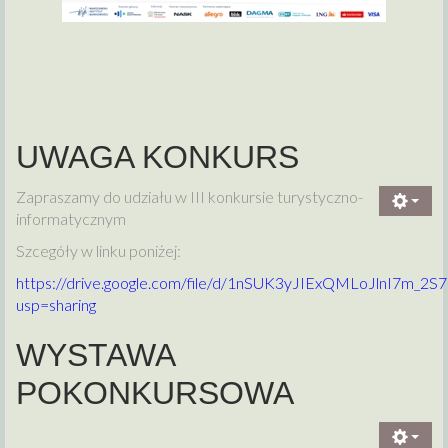
UWAGA KONKURS
Zapraszamy do udziału w III konkursie turystyczno-
informatycznym
Szcegóły w linku poniżej:
https://drive.google.com/file/d/1nSUK3yJIExQMLoJlnI7m_2S
usp=sharing
WYSTAWA
POKONKURSOWA