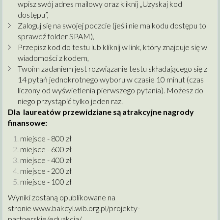
wpisz swój adres mailowy oraz kliknij „Uzyskaj kod
dostępu”,
Zaloguj się na swojej poczcie (jeśli nie ma kodu dostępu to
sprawdź folder SPAM),
Przepisz kod do testu lub kliknij w link, który znajduje się w
wiadomości z kodem,
Twoim zadaniem jest rozwiązanie testu składającego się z
14 pytań jednokrotnego wyboru w czasie 10 minut (czas
liczony od wyświetlenia pierwszego pytania). Możesz do
niego przystąpić tylko jeden raz.
Dla laureatów przewidziane są atrakcyjne nagrody
finansowe:
miejsce - 800 zł
miejsce - 600 zł
miejsce - 400 zł
miejsce - 200 zł
miejsce - 100 zł
Wyniki zostaną opublikowane na
stronie
www.bakcyl.wib.org.pl/projekty-
partnerskie/eduakcja/