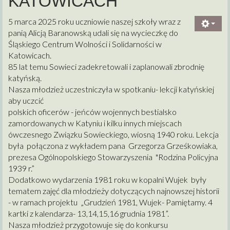
KATOWICACH
5 marca 2025 roku uczniowie naszej szkoły wraz z
panią Alicją Baranowską udali się na wycieczkę do
Śląskiego Centrum Wolności i Solidarności w
Katowicach.
85 lat temu Sowieci zadekretowali i zaplanowali zbrodnię
katyńską.
Nasza młodzież uczestniczyła w spotkaniu- lekcji katyńskiej
aby uczcić
polskich oficerów - jeńców wojennych bestialsko
zamordowanych w Katyniu i kilku innych miejscach
ówczesnego Związku Sowieckiego, wiosną 1940 roku. Lekcja
była połączona z wykładem pana Grzegorza Grześkowiaka,
prezesa Ogólnopolskiego Stowarzyszenia "Rodzina Policyjna
1939 r.”
Dodatkowo wydarzenia 1981 roku w kopalni Wujek były
tematem zajęć dla młodzieży dotyczących najnowszej historii
- w ramach projektu „Grudzień 1981, Wujek- Pamiętamy. 4
kartki z kalendarza- 13,14,15,16 grudnia 1981”.
Nasza młodzież przygotowuje się do konkursu