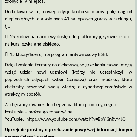
zdobycie IV miejsca.
Dodatkowo w tej nowej edycji konkursu mamy pulę nagród
niepieniężnych, dla kolejnych 40 najlepszych graczy w rankingu,
tj.:

25 kodów na darmowy dostęp do platformy językowej eTutor
na kurs języka angielskiego,

15 kluczy/licencji na program antywirusowy ESET.
Dzięki zmianie formuły na ciekawszą, w grze konkursowej mogą
wziąć udział nowi uczniowi (którzy nie uczestniczyli w
poprzednich edycjach Cyber Geniusza) oraz młodzież, która
chciałaby poszerzyć swoją wiedzę o cyberbezpieczeństwie w
atrakcyjny sposób.
Zachęcamy również do obejrzenia filmu promocyjnego o
konkursie – można go zobaczyć na
YouTubie:
https://www.youtube.com/watch?v=BoYI3nRvMJQ
Uprzejmie prosimy o przekazanie powyższej informacji innym