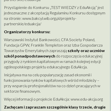
Przystąpienie do Konkursu „TEST WIEDZY z EduAkcją” jest
jednoznaczne z akceptacją Regulaminu Konkursu dostępnym
na stronie:
www.bakcyl.wib.org.pl/projekty-
partnerskie/eduakcja/
Organizatorzy konkursu:
Warszawski Instytut Bankowości, CFA Society Poland,
Fundacja GPW, Franklin Templeton oraz Izba Gospodarcza
Towarzystw Emerytalnych zapraszają
szkoły oraz uczniów
szkół ponadpodstawowych
do rozpoczęcia edukacyjnej
przygody z rynkiem kapitałowym w ramach kolejnej edycji
ogólnopolskiego projektu edukacyjnego EduAkcja.
Inicjatywa ma na celu popularyzację zasad ekonomii i
funkcjonowania rynków kapitałowych wśród młodzieży –
przy wsparciu profesjonalistów na co dzień pracujących w
sektorze finansowym.
Więcej informacji o projekcie EduAkcja:
www.edu-akcja.org
Zachęcam i zapraszam szczególnie klasy trzecie, drugie