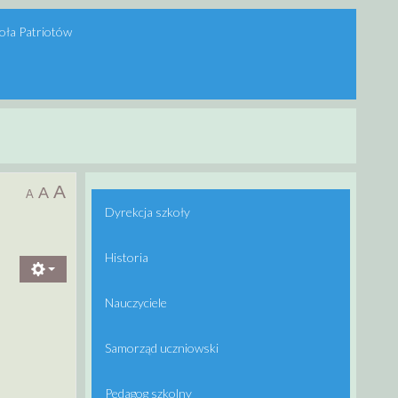
oła Patriotów
A
A
A
Dyrekcja szkoły
Historia
Nauczyciele
Samorząd uczniowski
Pedagog szkolny