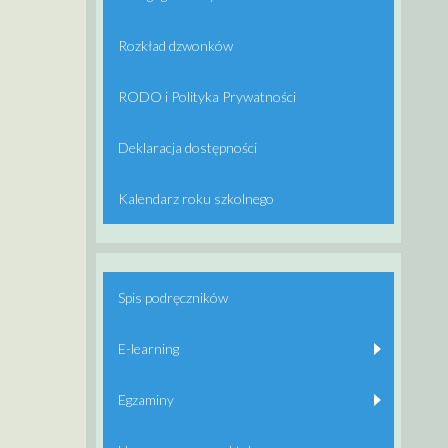
Rozkład dzwonków
RODO i Polityka Prywatności
Deklaracja dostępności
Kalendarz roku szkolnego
Spis podręczników
E-learning
Egzaminy