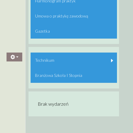
Harmonogram praktyk
Umowa o praktykę zawodową
Gazetka
Technikum
Branżowa Szkoła I Stopnia
Brak wydarzeń