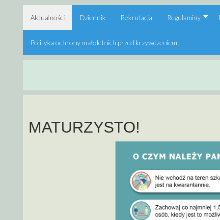
Aktualności
Dziennik
Rekrutacja
Regulaminy
Polityka ochrony małoletnich przed krzywdzeniem
MATURZYSTO!