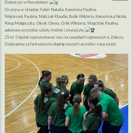
Dziewczyn w Koszykówce.
Drużyna w składzie: Faber Natalia, Kamińska Paulina,
Wojcieszek Paulina, Matczak Klaudia, Bulik Wiktoria, Kokosińska Nicola,
Połap Małgorzata, Olesik Oliwia, Orlik Wiktoria, Wypchlak Paulina,
pokonała wszystkie szkoły średnie i zwyciężyła.
ZS nr 5 będzie reprezentować nas na zawodach rejonowych w Zabrzu.
Dziękujemy za fantastyczny doping naszych uczniów i nauczycieli.