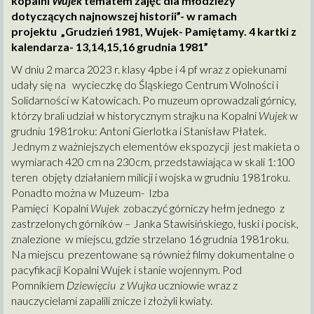
kopalni
Wujek
tematem zajęć dla młodzieży
dotyczących najnowszej historii”- w ramach
projektu „Grudzień 1981, Wujek- Pamiętamy. 4 kartki z
kalendarza- 13,14,15,16 grudnia 1981”
W dniu 2 marca 2023 r. klasy 4pbe i 4 pf wraz z opiekunami
udały się na wycieczkę do Śląskiego Centrum Wolności i
Solidarności w Katowicach. Po muzeum oprowadzali górnicy,
którzy brali udział w historycznym strajku na Kopalni
Wujek
w
grudniu 1981roku: Antoni Gierlotka i Stanisław Płatek.
Jednym z ważniejszych elementów ekspozycji jest makieta o
wymiarach 420 cm na 230cm, przedstawiająca w skali 1:100
teren objęty działaniem milicji i wojska w grudniu 1981roku.
Ponadto można w Muzeum- Izba
Pamięci Kopalni
Wujek
zobaczyć górniczy hełm jednego z
zastrzelonych górników – Janka Stawisińskiego, łuski i pocisk,
znalezione w miejscu, gdzie strzelano 16 grudnia 1981roku.
Na miejscu prezentowane są również filmy dokumentalne o
pacyfikacji Kopalni Wujek i stanie wojennym. Pod
Pomnikiem
Dziewięciu z Wujka
uczniowie wraz z
nauczycielami zapalili znicze i złożyli kwiaty.