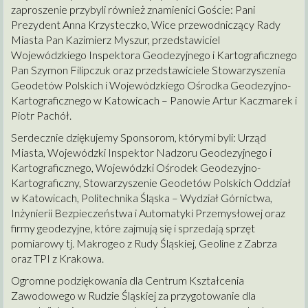
zaproszenie przybyli również znamienici Goście: Pani
Prezydent Anna Krzysteczko, Wice przewodniczący Rady
Miasta Pan Kazimierz Myszur, przedstawiciel
Wojewódzkiego Inspektora Geodezyjnego i Kartograficznego
Pan Szymon Filipczuk oraz przedstawiciele Stowarzyszenia
Geodetów Polskich i Wojewódzkiego Ośrodka Geodezyjno-
Kartograficznego w Katowicach – Panowie Artur Kaczmarek i
Piotr Pachół.
Serdecznie dziękujemy Sponsorom, którymi byli: Urząd
Miasta, Wojewódzki Inspektor Nadzoru Geodezyjnego i
Kartograficznego, Wojewódzki Ośrodek Geodezyjno-
Kartograficzny, Stowarzyszenie Geodetów Polskich Oddział
w Katowicach, Politechnika Śląska – Wydział Górnictwa,
Inżynierii Bezpieczeństwa i Automatyki Przemysłowej oraz
firmy geodezyjne, które zajmują się i sprzedają sprzęt
pomiarowy tj. Makrogeo z Rudy Śląskiej, Geoline z Zabrza
oraz TPI z Krakowa.
Ogromne podziękowania dla Centrum Kształcenia
Zawodowego w Rudzie Śląskiej za przygotowanie dla