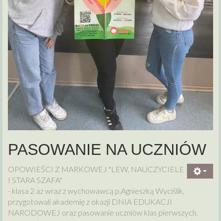
PASOWANIE NA UCZNIÓW
OPOWIEŚCI Z MARKOWEJ "LEW, NAUCZYCIELE
I STARA SZAFA"
- klasa 2 az wraz z wychowawcą p.Agnieszką Wyciślik,
przygotowali akademię z okazji DNIA EDUKACJI
NARODOWEJ oraz pasowanie uczniów klas pierwszych.