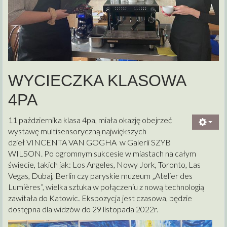
WYCIECZKA KLASOWA
4PA
11 października klasa 4pa, miała okazję obejrzeć
wystawę multisensoryczną największych
dzieł VINCENTA VAN GOGHA w Galerii SZYB
WILSON. Po ogromnym sukcesie w miastach na całym
świecie, takich jak: Los Angeles, Nowy Jork, Toronto, Las
Vegas, Dubaj, Berlin czy paryskie muzeum „Atelier des
Lumières”, wielka sztuka w połączeniu z nową technologią
zawitała do Katowic
.
Ekspozycja jest czasowa, będzie
dostępna dla widzów do 29 listopada 2022r.