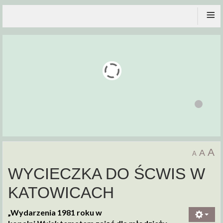
≡
A
A
A
WYCIECZKA DO ŚCWIS W
KATOWICACH
„Wydarzenia 1981 roku w