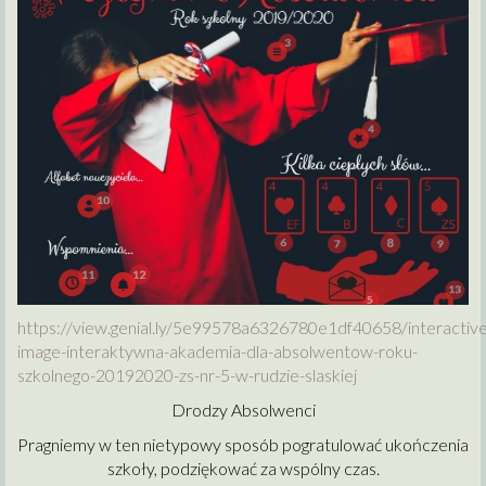
https://view.genial.ly/5e99578a6326780e1df40658/interactive
image-interaktywna-akademia-dla-absolwentow-roku-
szkolnego-20192020-zs-nr-5-w-rudzie-slaskiej
Drodzy Absolwenci
Pragniemy w ten nietypowy sposób pogratulować ukończenia
szkoły, podziękować za wspólny czas.