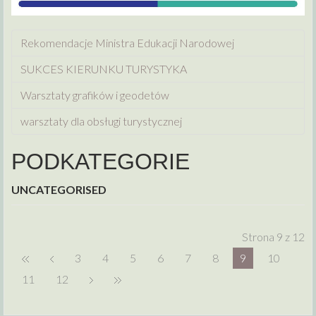
Rekomendacje Ministra Edukacji Narodowej
SUKCES KIERUNKU TURYSTYKA
Warsztaty grafików i geodetów
warsztaty dla obsługi turystycznej
PODKATEGORIE
UNCATEGORISED
Strona 9 z 12
3
4
5
6
7
8
9
10
11
12