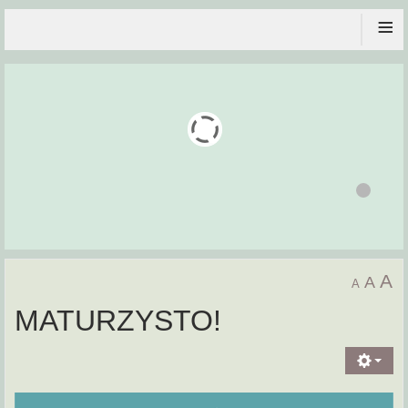
≡
A
A
A
MATURZYSTO!