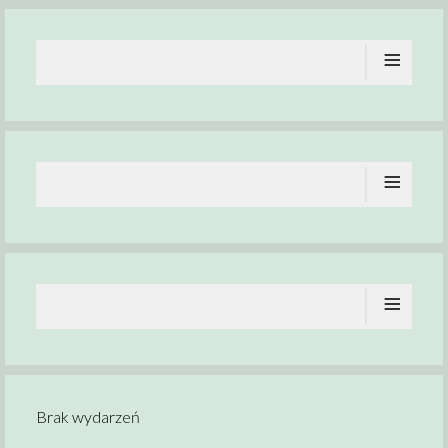
≡
≡
≡
Brak wydarzeń