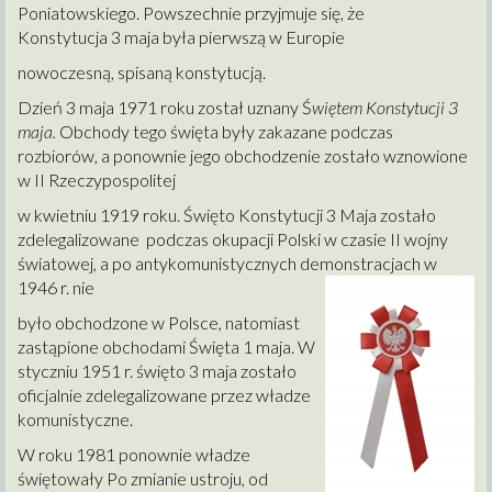
Poniatowskiego.
Powszechnie przyjmuje się, że
Konstytucja 3 maja była pierwszą w Europie
nowoczesną, spisaną konstytucją.
Dzień 3 maja 1971 roku został uznany Ś
więtem Konstytucji 3
maja.
Obchody tego święta były zakazane podczas
rozbiorów, a ponownie jego obchodzenie zostało wznowione
w II Rzeczypospolitej
w
kwietniu 1919 roku. Święto Konstytucji 3 Maja zostało
zdelegalizowane podczas okupacji Polski w czasie II wojny
światowej, a po antykomunistycznych demonstracjach w
1946 r. nie
było obchodzone w
Polsce, natomiast
zastąpione obchodami Święta 1 maja. W
styczniu 1951 r. święto 3 maja zostało
oficjalnie zdelegalizowane przez władze
komunistyczne.
W roku 1981 ponownie
władze
świętowały
Po zmianie ustroju, od