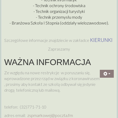
- Technik ochrony środowiska
- Technik organizacji turystyki
- Technik przemysłu mody
- Branżowa Szkoła I Stopnia (oddziały wielozawodowe).
KIERUNKI
Szczegółowe informacje znajdziecie w zakładce
Zapraszamy
WAŻNA INFORMACJA
Ze względu na nowe restrykcje w poruszaniu się,
wprowadzone przez rząd w związku z koronawirusem
, prosimy aby kontakt ze szkołą odbywał się jedynie
drogą telefoniczną lub mailową.
telefon: (32)771-71-10
adres email:
zspmarkowej@poczta.fm