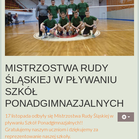
MISTRZOSTWA RUDY
ŚLĄSKIEJ W PŁYWANIU
SZKÓŁ
PONADGIMNAZJALNYCH
17 listopada odbyły się Mistrzostwa Rudy Śląskiej w
pływaniu Szkół Ponadgimnazjalnych!!
Gratulujemy naszym uczniom i dziękujemy za
reprezentowanie naszej szkoły.