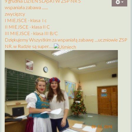
9 grudnia DZIEŃ ŚLĄSKI W ZSP NR 5
wspaniała zabawa .......
zwycięzcy
I MIEJSCE - klasa I c
II MIEJSCE - klasa II C
III MIEJSCE - klasa III B/C
Dziękujemy Wszystkim za wspaniałą zabawę ....uczniowie ZSP
NR. w Rudzie są super......