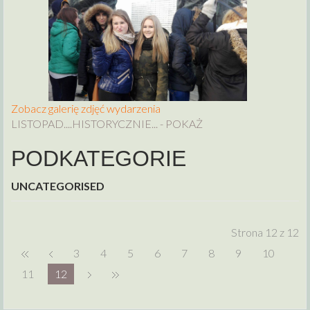
Zobacz galerię zdjęć wydarzenia
LISTOPAD....HISTORYCZNIE... - POKAŻ
PODKATEGORIE
UNCATEGORISED
Strona 12 z 12
3
4
5
6
7
8
9
10
11
12