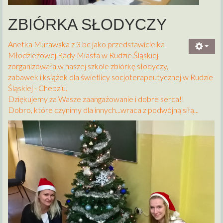
ZBIÓRKA SŁODYCZY
Anetka Murawska z 3 bc jako przedstawicielka
Młodzieżowej Rady Miasta w Rudzie Śląskiej
zorganizowała w naszej szkole zbiórkę słodyczy,
zabawek i książek dla świetlicy socjoterapeutycznej w Rudzie
Śląskiej - Chebziu.
Dziękujemy za Wasze zaangażowanie i dobre serca!!
Dobro, które czynimy dla innych...wraca z podwójną siłą...