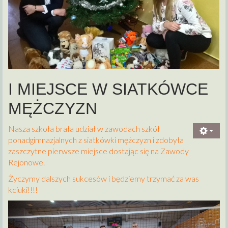
I MIEJSCE W SIATKÓWCE
MĘŻCZYZN
Nasza szkoła brała udział w zawodach szkół
ponadgimnazjalnych z siatkówki mężczyzn i zdobyła
zaszczytne pierwsze miejsce dostając się na Zawody
Rejonowe.
Życzymy dalszych sukcesów i będziemy trzymać za was
kciuki!!!!