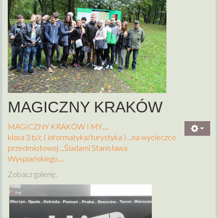
MAGICZNY KRAKÓW
MAGICZNY KRAKÓW I MY.....
klasa 3 b/c ( informatyka/turystyka ) ...na wycieczce
przedmiotowej ...Śladami Stanisława
Wyspiańskiego....
Zobacz galerię.