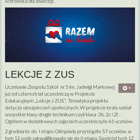
schroniska dla zwierząt.
LEKCJE Z ZUS
Uczniowie Zespołu Szkół nr 5 im. Jadwigi Markowej
już od czterech lat uczestniczą w Projekcie
Edukacyjnym „Lekcje z ZUS”. Tematyka projektu
dotyczy ubezpieczeń społecznych. W projekcie brały udział
wszystkie klasy drugie technikum czyli klasa 2b, 2c i 2f .
Ogółem w dodatkowych zajęciach uczestniczyło 61 uczniów.
2 grudnia br. do I etapu Olimpiady przystąpiło 57 uczniów, w
tym 12 osób zakwalifikowało się do II etapu. Spośród tych 12