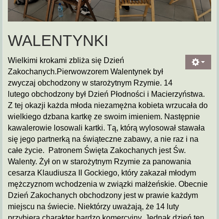
WALENTYNKI
Wielkimi krokami zbliża się Dzień
Zakochanych.Pierwowzorem Walentynek był
zwyczaj obchodzony w starożytnym Rzymie. 14
lutego obchodzony był Dzień Płodności i Macierzyństwa.
Z tej okazji każda młoda niezamężna kobieta wrzucała do
wielkiego dzbana kartkę ze swoim imieniem. Następnie
kawalerowie losowali kartki. Tą, którą wylosował stawała
się jego partnerką na świąteczne zabawy, a nie raz i na
całe życie. Patronem Święta Zakochanych jest Św.
Walenty. Żył on w starożytnym Rzymie za panowania
cesarza Klaudiusza II Gockiego, który zakazał młodym
mężczyznom wchodzenia w związki małżeńskie. Obecnie
Dzień Zakochanych obchodzony jest w prawie każdym
miejscu na świecie. Niektórzy uważają, że 14 luty
przybiera charakter bardzo komercyjny. Jednak dzień ten,