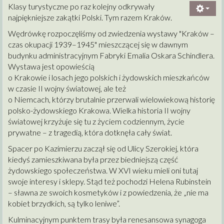
Klasy turystyczne po raz kolejny odkrywały
najpiękniejsze zakątki Polski. Tym razem Kraków.
Wędrówkę rozpoczęliśmy od zwiedzenia wystawy "Kraków –
czas okupacji 1939–1945" mieszczącej się w dawnym
budynku administracyjnym Fabryki Emalia Oskara Schindlera.
Wystawa jest opowieścią
o Krakowie i losach jego polskich i żydowskich mieszkańców
w czasie II wojny światowej, ale też
o Niemcach, którzy brutalnie przerwali wielowiekową historię
polsko-żydowskiego Krakowa. Wielka historia II wojny
światowej krzyżuje się tu z życiem codziennym, życie
prywatne – z tragedią, która dotknęła cały świat.
Spacer po Kazimierzu zaczął się od Ulicy Szerokiej, która
kiedyś zamieszkiwana była przez biedniejszą część
żydowskiego społeczeństwa. W XVI wieku mieli oni tutaj
swoje interesy i sklepy. Stąd też pochodzi Helena Rubinstein
– sławna ze swoich kosmetyków i z powiedzenia, że „nie ma
kobiet brzydkich, są tylko leniwe”.
Kulminacyjnym punktem trasy była renesansowa synagoga