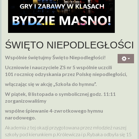
ŚWIĘTO NIEPODLEGŁOŚCI
Wspólnie świętujmy Święto Niepodległości!
Uczniowie i nauczyciele ZS nr 5 wspólnie uczcili
101 rocznicę odzyskania przez Polskę niepodległości,
włączając się w akcję „Szkoła do hymnu”.
W piątek, 8 listopada o symbolicznej godz. 11:11
zorganizowaliśmy
wspólne śpiewanie 4-zwrotkowego hymnu
narodowego.
Akademia z tej okazji przygotowana przez młodzież naszej
szkoły pod kierunkiem p.Królewicza i p.Rybaka odbyła się 15