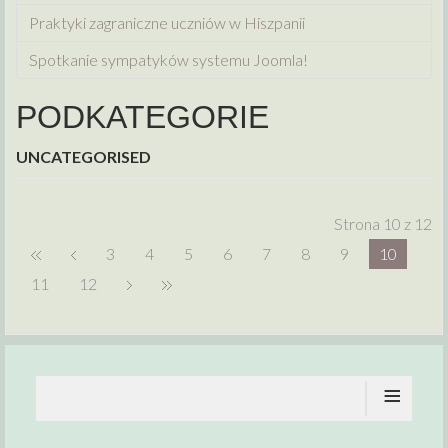
Praktyki zagraniczne uczniów w Hiszpanii
Spotkanie sympatyków systemu Joomla!
PODKATEGORIE
UNCATEGORISED
Strona 10 z 12
3
4
5
6
7
8
9
10
11
12
≡