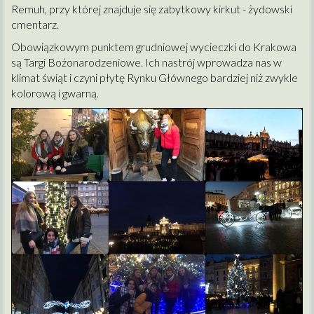
Remuh, przy której znajduje się zabytkowy kirkut - żydowski
cmentarz.
Obowiązkowym punktem grudniowej wycieczki do Krakowa
są Targi Bożonarodzeniowe. Ich nastrój wprowadza nas w
klimat świąt i czyni płytę Rynku Głównego bardziej niż zwykle
kolorową i gwarną.