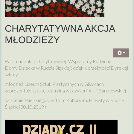
CHARYTATYWNA AKCJA
MŁODZIEŻY
W ramach akcji charytatywnej ,,Wspieramy Rodzinne
Domy Dziecka w Rudzie Śląskiej", dzięki uprzejmości Dyrekcji
szkoły,
młodzież Liceum Sztuk Plastycznych w Gliwicach
zaprezentuje sztukę teatralną w reżyserii Alicji Baranowskiej
na scenie Miejskiego Centrum Kultury im. H. Bisty w Rudzie
Śląskiej 30.10.2019 r.