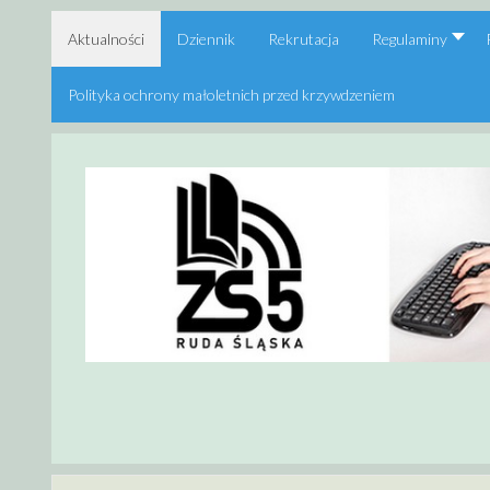
Aktualności
Dziennik
Rekrutacja
Regulaminy
Polityka ochrony małoletnich przed krzywdzeniem