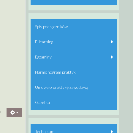
Spis podręczników
E-learning
Egzaminy
Harmonogram praktyk
Umowa o praktykę zawodową
Gazetka
m
Technikum