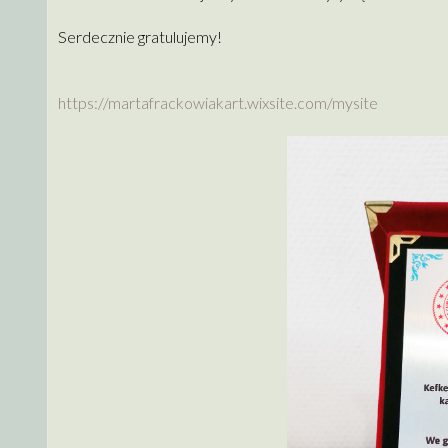
Serdecznie gratulujemy!
https://martafrackowiakart.
wixsite.com/mysite