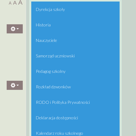
A
A
A
Dyrekcja szkoły
Historia
Nauczyciele
Samorząd uczniowski
E
Pedagog szkolny
Rozkład dzwonków
RODO i Polityka Prywatności
Deklaracja dostępności
Kalendarz roku szkolnego