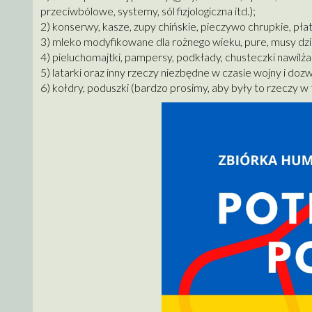
przeciwbólowe, systemy, sól fizjologiczna itd.);
2) konserwy, kasze, zupy chińskie, pieczywo chrupkie, pł
3) mleko modyfikowane dla rożnego wieku, pure, musy dziec
4) pieluchomajtki, pampersy, podkłady, chusteczki nawilża
5) latarki oraz inny rzeczy niezbędne w czasie wojny i doz
6) kołdry, poduszki (bardzo prosimy, aby były to rzeczy w t