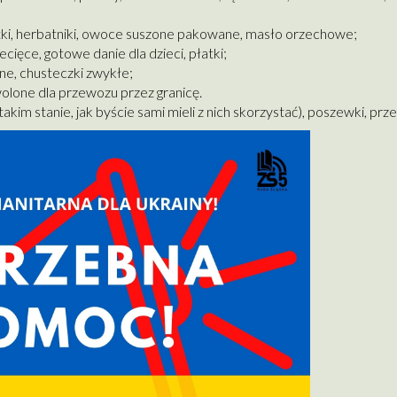
atki, herbatniki, owoce suszone pakowane, masło orzechowe;
ięce, gotowe danie dla dzieci, płatki;
ne, chusteczki zwykłe;
wolone dla przewozu przez granicę.
akim stanie, jak byście sami mieli z nich skorzystać), poszewki, prz