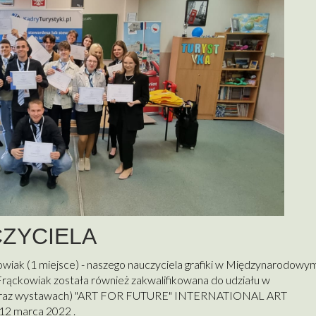
ZYCIELA
iak (1 miejsce) - naszego nauczyciela grafiki w Międzynarodowy
ąckowiak została również zakwalifikowana do udziału w
h oraz wystawach) "ART FOR FUTURE" INTERNATIONAL ART
12 marca 2022 .