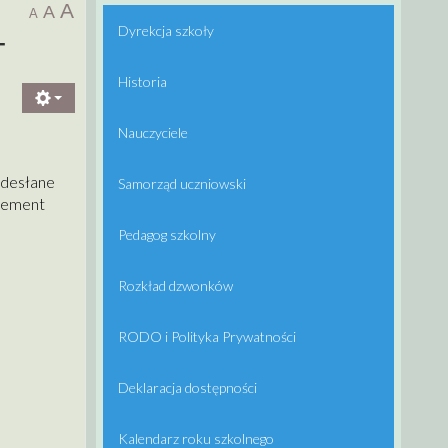
A
A
A
Dyrekcja szkoły
T
Historia
Nauczyciele
adesłane
Samorząd uczniowski
element
Pedagog szkolny
Rozkład dzwonków
RODO i Polityka Prywatności
Deklaracja dostępności
Kalendarz roku szkolnego