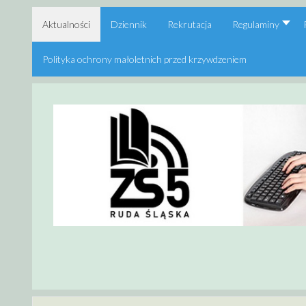
Aktualności
Dziennik
Rekrutacja
Regulaminy
Polityka ochrony małoletnich przed krzywdzeniem