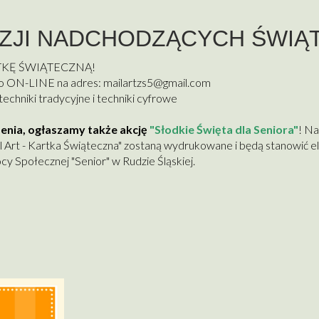
ZJI NADCHODZĄCYCH ŚWIĄ
RTKĘ ŚWIĄTECZNĄ!
 ON-LINE na adres:
mailartzs5@gmail.com
chniki tradycyjne i techniki cyfrowe
zenia, ogłaszamy także akcję
"Słodkie Święta dla Seniora"
! N
l Art - Kartka Świąteczna" zostaną wydrukowane i będą stanowić 
y Społecznej "Senior" w Rudzie Śląskiej.