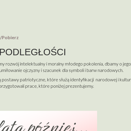
l/Pobierz
EPODLEGŁOŚCI
 rozwój intelektualny i moralny młodego pokolenia, dbamy o jego
miłowanie ojczyzny i szacunek dla symboli i barw narodowych.
są postawy patriotyczne, które służą identyfikacji narodowej i kult
przygotowali prace, które poniżej prezentujemy.