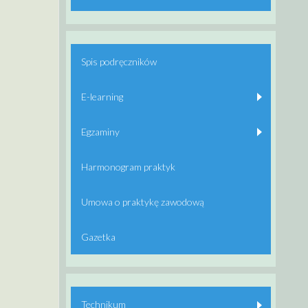
Spis podręczników
E-learning
Egzaminy
Harmonogram praktyk
Umowa o praktykę zawodową
Gazetka
Technikum