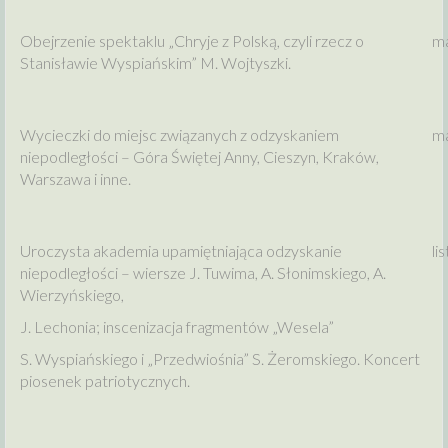
Obejrzenie spektaklu „Chryje z Polską, czyli rzecz o
ma
Stanisławie Wyspiańskim” M. Wojtyszki.
Wycieczki do miejsc związanych z odzyskaniem
ma
niepodległości – Góra Świętej Anny, Cieszyn, Kraków,
Warszawa i inne.
Uroczysta akademia upamiętniająca odzyskanie
li
niepodległości – wiersze J. Tuwima, A. Słonimskiego, A.
Wierzyńskiego,
J. Lechonia; inscenizacja fragmentów „Wesela”
S. Wyspiańskiego i „Przedwiośnia” S. Żeromskiego. Koncert
piosenek patriotycznych.