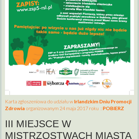
Karta zgłoszeniowa do udziału w
Irlandzkim Dniu Promocji
Zdrowia
organizowanym 24 maja 2017 roku :
POBIERZ
III MIEJSCE W
MISTRZOSTWACH MIASTA