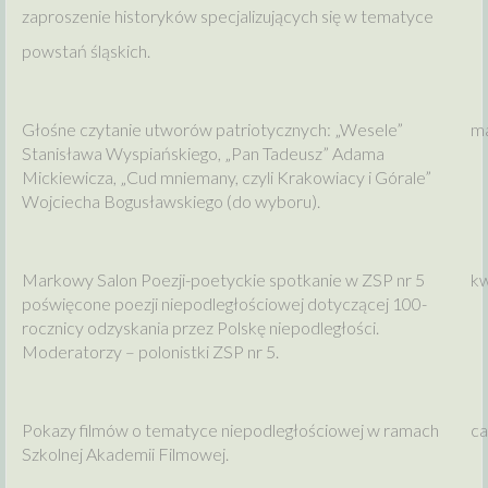
zaproszenie historyków specjalizujących się w tematyce
powstań śląskich.
Głośne czytanie utworów patriotycznych: „Wesele”
ma
Stanisława Wyspiańskiego, „Pan Tadeusz” Adama
Mickiewicza, „Cud mniemany, czyli Krakowiacy i Górale”
Wojciecha Bogusławskiego (do wyboru).
Markowy Salon Poezji-poetyckie spotkanie w ZSP nr 5
kw
poświęcone poezji niepodległościowej dotyczącej 100-
rocznicy odzyskania przez Polskę niepodległości.
Moderatorzy – polonistki ZSP nr 5.
Pokazy filmów o tematyce niepodległościowej w ramach
ca
Szkolnej Akademii Filmowej.