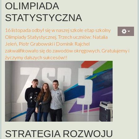
OLIMPIADA
STATYSTYCZNA
16 listopada odbył się w naszej szkole etap szkolny
Olimpiady Statystycznej. Trzech uczniów: Natalia
Jeleń, Piotr Grabowski i Dominik Rajchel
zakwalifikowało się do zawodów okręgowych. Gratulujemy i
życzymy dalszych sukcesów!!
STRATEGIA ROZWOJU