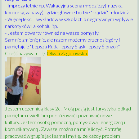
- Imprezy letnie np. Wakacyjna scena młodzieży(muzyka,
konkursy, zabawy) - gdzie głównie będzie "rządzić" młodzież.
- Więcej lekcji i wykładów w szkołach o negatywnym wpływie
narkotyków i alkoholu itp.
- Jestem otwarty również na wasze pomysły.
Sam nie zmienię nic, ale razem możemy przenosić góry i
pamiętajcie "Lepsza Ruda, lepszy Śląsk, lepszy Ślonzok"
Cześć nazywam się
Oliwia Zagórowska.
Jestem uczennicą klasy 2c . Moją pasją jest turystyka, odkąd
pamiętam uwielbiam podróżować i poznawać nowe
kultury.Jestem osobą pomocną, pomysłowa , energiczną i
komunikatywną . Zawsze można na mnie liczyć .Potrafię
pracować w grupie jak i sama i myślę, że każdy problem