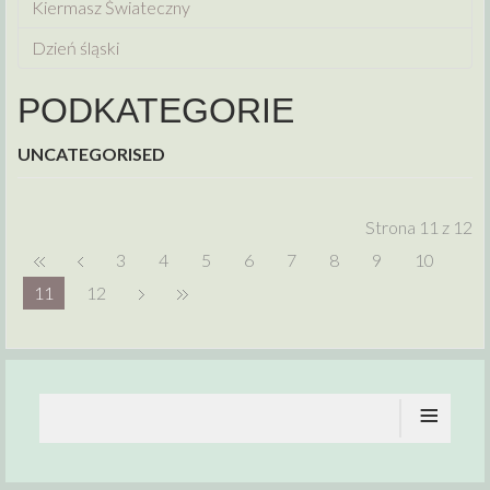
Kiermasz Świateczny
Dzień śląski
PODKATEGORIE
UNCATEGORISED
Strona 11 z 12
3
4
5
6
7
8
9
10
11
12
≡