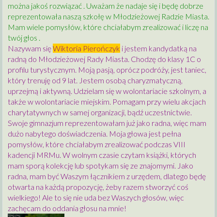
można jakoś rozwiązać . Uważam że nadaje się i będę dobrze
reprezentowała naszą szkołę w Młodzieżowej Radzie Miasta.
Mam wiele pomysłów, które chciałabym zrealizować i liczę na
twój głos .
Nazywam się
Wiktoria Pierończyk
i jestem kandydatką na
radną do Młodzieżowej Rady Miasta. Chodzę do klasy 1C o
profilu turystycznym. Moją pasją, oprócz podróży, jest taniec,
który trenuję od 9 lat. Jestem osobą charyzmatyczną,
uprzejmą i aktywną. Udzielam się w wolontariacie szkolnym, a
także w wolontariacie miejskim. Pomagam przy wielu akcjach
charytatywnych w samej organizacji, bądź uczestnictwie.
Swoje gimnazjum reprezentowałam już jako radna, więc mam
dużo nabytego doświadczenia. Moja głowa jest pełna
pomysłów, które chciałabym zrealizować podczas VIII
kadencji MRMu. W wolnym czasie czytam książki, których
mam sporą kolekcję lub spotykam się ze znajomymi. Jako
radna, mam być Waszym łącznikiem z urzędem, dlatego będę
otwarta na każdą propozycję, żeby razem stworzyć coś
wielkiego! Ale to się nie uda bez Waszych głosów, więc
zachęcam do oddania głosu na mnie!