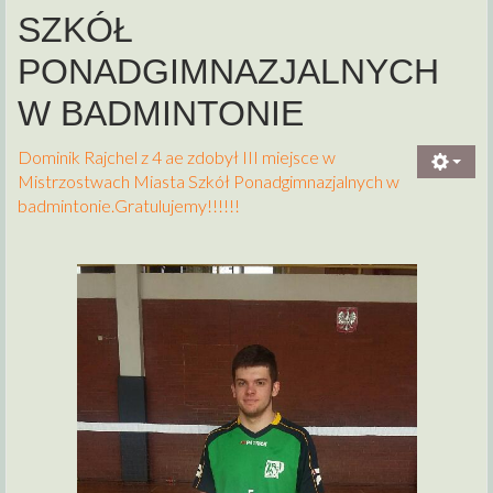
SZKÓŁ
PONADGIMNAZJALNYCH
W BADMINTONIE
Dominik Rajchel z 4 ae zdobył III miejsce w
Mistrzostwach Miasta Szkół Ponadgimnazjalnych w
badmintonie.Gratulujemy!!!!!!