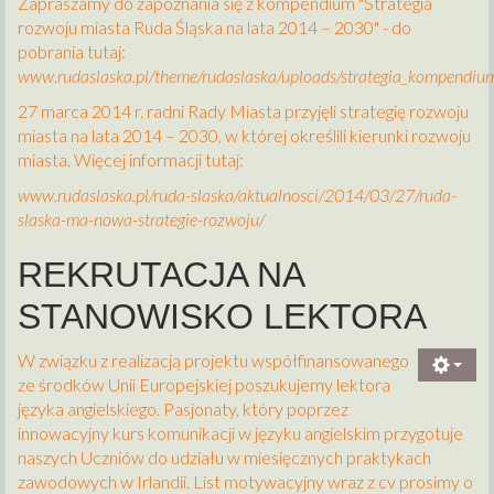
Zapraszamy do zapoznania się z kompendium "Strategia
rozwoju miasta Ruda Śląska na lata 2014 – 2030" - do
pobrania tutaj:
www.rudaslaska.pl/theme/rudaslaska/uploads/strategia_kompendiu
27 marca 2014 r. radni Rady Miasta przyjęli strategię rozwoju
miasta na lata 2014 – 2030, w której określili kierunki rozwoju
miasta. Więcej informacji tutaj:
www.rudaslaska.pl/ruda-slaska/aktualnosci/2014/03/27/ruda-
slaska-ma-nowa-strategie-rozwoju/
REKRUTACJA NA
STANOWISKO LEKTORA
W związku z realizacją projektu współfinansowanego
ze środków Unii Europejskiej poszukujemy lektora
języka angielskiego. Pasjonaty, który poprzez
innowacyjny kurs komunikacji w języku
angielskim przygotuje
naszych Uczniów do udziału w miesięcznych praktykach
zawodowych w
Irlandii. List motywacyjny wraz z cv prosimy o