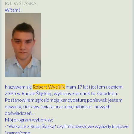
RUDA ŚLĄSKA
Witam!
Nazywam się
Robert Wyciślik
mam 17 lat i jestem uczniem
ZSP5 w Rudzie Śląskiej , wybrany kierunek to Geodezja.
Postanowiłem zgłosić moją kandydaturę ponieważ, jestem
otwarty, ciekawy świata oraz lubię nabierać nowych
doświadczeń. .
Mój program wyborczy:
- "Wakacje z Rudą Śląską" czyli młodzieżowe wyjazdy krajowe
i zagraniczne