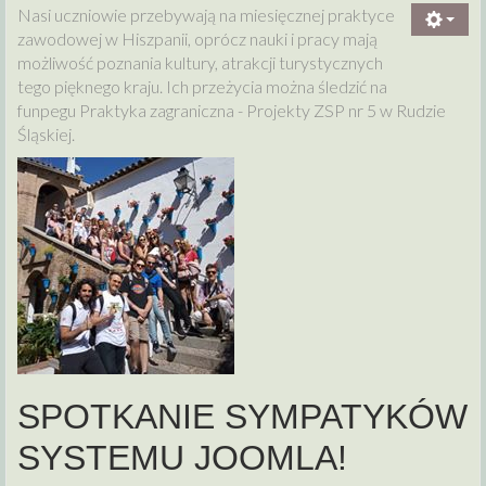
Nasi uczniowie przebywają na miesięcznej praktyce
zawodowej w Hiszpanii, oprócz nauki i pracy mają
możliwość poznania kultury, atrakcji turystycznych
tego pięknego kraju. Ich przeżycia można śledzić na
funpegu Praktyka zagraniczna - Projekty ZSP nr 5 w Rudzie
Śląskiej.
SPOTKANIE SYMPATYKÓW
SYSTEMU JOOMLA!