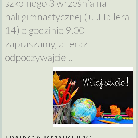
szkolnego 3 września na
hali gimnastycznej ( ul.Hallera
14) o godzinie 9.00
zapraszamy, a teraz
odpoczywajcie...