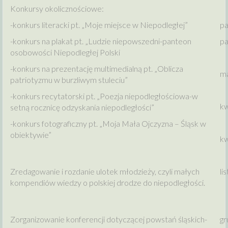
Konkursy okolicznościowe:
-konkurs literacki pt. „Moje miejsce w Niepodległej”
pa
-konkurs na plakat pt. „Ludzie niepowszedni-panteon
pa
osobowości Niepodległej Polski
-konkurs na prezentację multimedialną pt. „Oblicza
ma
patriotyzmu w burzliwym stuleciu”
-konkurs recytatorski pt. „Poezja niepodległościowa-w
kw
setną rocznicę odzyskania niepodległości”
-konkurs fotograficzny pt. „Moja Mała Ojczyzna – Śląsk w
obiektywie”
kw
Zredagowanie i rozdanie ulotek młodzieży, czyli małych
li
kompendiów wiedzy o polskiej drodze do niepodległości.
Zorganizowanie konferencji dotyczącej powstań śląskich-
gr