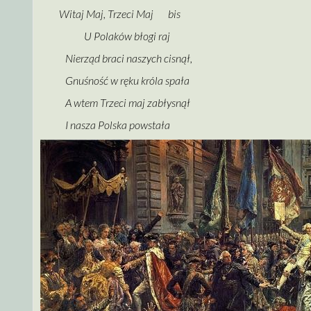
Witaj Maj, Trzeci Maj bis
U Polaków błogi raj
Nierząd braci naszych cisnął,
Gnuśność w ręku króla spała
A wtem Trzeci maj zabłysnął
I nasza Polska powstała