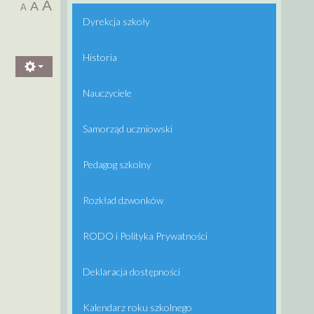
A
A
A
Dyrekcja szkoły
Historia
Nauczyciele
Samorząd uczniowski
Pedagog szkolny
Rozkład dzwonków
RODO i Polityka Prywatności
Deklaracja dostępności
Kalendarz roku szkolnego