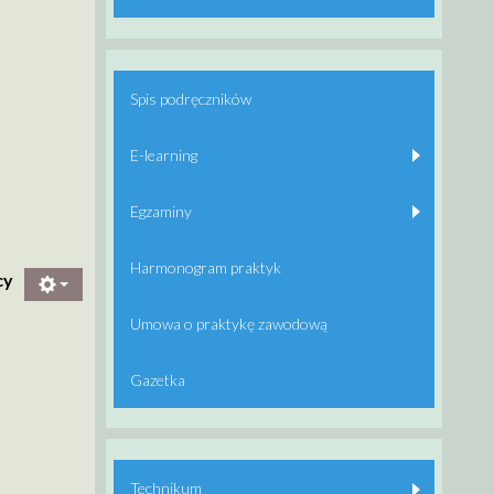
Spis podręczników
E-learning
Egzaminy
Harmonogram praktyk
cy
Umowa o praktykę zawodową
Gazetka
Technikum