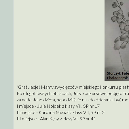
"Gratulacje! Mamy zwycięzców miejskiego konkursu plasty
Po długotrwałych obradach, Jury konkursowe podjęło trud
za nadesłane dzieła, napędziliście nas do działania, być 
I miejsce - Julia Nojdek z klasy VII, SP nr 17
II miejsce - Karolina Musiał z klasy VII, SP nr 2
III miejsce - Alan Kęsy z klasy VI, SP nr 41