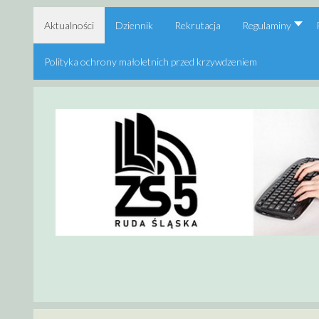
Aktualności
Dziennik
Rekrutacja
Regulaminy
Polityka ochrony małoletnich przed krzywdzeniem