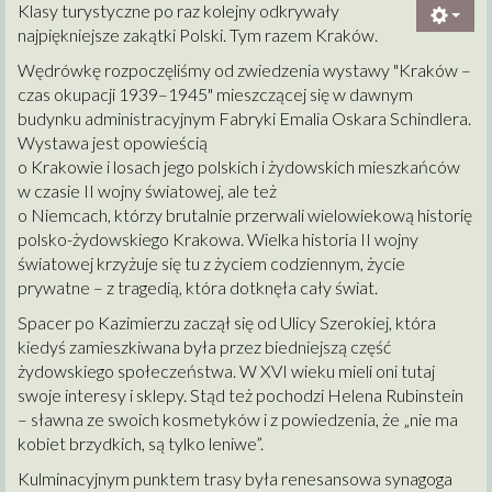
Klasy turystyczne po raz kolejny odkrywały
najpiękniejsze zakątki Polski. Tym razem Kraków.
Wędrówkę rozpoczęliśmy od zwiedzenia wystawy "Kraków –
czas okupacji 1939–1945" mieszczącej się w dawnym
budynku administracyjnym Fabryki Emalia Oskara Schindlera.
Wystawa jest opowieścią
o Krakowie i losach jego polskich i żydowskich mieszkańców
w czasie II wojny światowej, ale też
o Niemcach, którzy brutalnie przerwali wielowiekową historię
polsko-żydowskiego Krakowa. Wielka historia II wojny
światowej krzyżuje się tu z życiem codziennym, życie
prywatne – z tragedią, która dotknęła cały świat.
Spacer po Kazimierzu zaczął się od Ulicy Szerokiej, która
kiedyś zamieszkiwana była przez biedniejszą część
żydowskiego społeczeństwa. W XVI wieku mieli oni tutaj
swoje interesy i sklepy. Stąd też pochodzi Helena Rubinstein
– sławna ze swoich kosmetyków i z powiedzenia, że „nie ma
kobiet brzydkich, są tylko leniwe”.
Kulminacyjnym punktem trasy była renesansowa synagoga