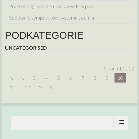
Praktyki zagraniczne uczniów w Hiszpanii
Spotkanie sympatyków systemu Joomla!
PODKATEGORIE
UNCATEGORISED
Strona 10 z 12
3
4
5
6
7
8
9
10
11
12
≡