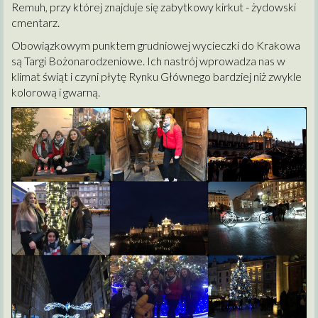
Remuh, przy której znajduje się zabytkowy kirkut - żydowski
cmentarz.
Obowiązkowym punktem grudniowej wycieczki do Krakowa
są Targi Bożonarodzeniowe. Ich nastrój wprowadza nas w
klimat świąt i czyni płytę Rynku Głównego bardziej niż zwykle
kolorową i gwarną.