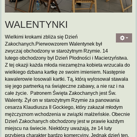
WALENTYNKI
Wielkimi krokami zbliża się Dzień
Zakochanych.Pierwowzorem Walentynek był
zwyczaj obchodzony w starożytnym Rzymie. 14
lutego obchodzony był Dzień Płodności i Macierzyństwa.
Z tej okazji każda młoda niezamężna kobieta wrzucała do
wielkiego dzbana kartkę ze swoim imieniem. Następnie
kawalerowie losowali kartki. Tą, którą wylosował stawała
się jego partnerką na świąteczne zabawy, a nie raz i na
całe życie. Patronem Święta Zakochanych jest Św.
Walenty. Żył on w starożytnym Rzymie za panowania
cesarza Klaudiusza II Gockiego, który zakazał młodym
mężczyznom wchodzenia w związki małżeńskie. Obecnie
Dzień Zakochanych obchodzony jest w prawie każdym
miejscu na świecie. Niektórzy uważają, że 14 luty
przybiera charakter bardzo komercyjny. Jednak dzień ten,