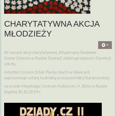
CHARYTATYWNA AKCJA
MŁODZIEŻY
W ramach akcji charytatywnej ,,Wspieramy Rodzinne
Domy Dziecka w Rudzie Śląskiej", dzięki uprzejmości Dyrekcji
szkoły,
młodzież Liceum Sztuk Plastycznych w Gliwicach
zaprezentuje sztukę teatralną w reżyserii Alicji Baranowskiej
na scenie Miejskiego Centrum Kultury im. H. Bisty w Rudzie
Śląskiej 30.10.2019 r.