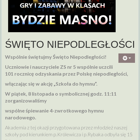
ŚWIĘTO NIEPODLEGŁOŚCI
Wspólnie świętujmy Święto Niepodległości!
Uczniowie i nauczyciele ZS nr 5 wspólnie uczcili
101 rocznicę odzyskania przez Polskę niepodległości,
włączając się w akcję „Szkoła do hymnu”.
W piątek, 8 listopada o symbolicznej godz. 11:11
zorganizowaliśmy
wspólne śpiewanie 4-zwrotkowego hymnu
narodowego.
Akademia z tej okazji przygotowana przez młodzież naszej
szkoły pod kierunkiem p.Królewicza i p.Rybaka odbyła się 15