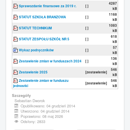
4287
Sprawozdanie finansowe za 2019 r.
[ ]
kB
1168
STATUT SZKOŁA BRANZOWA
[ ]
kB
1083
STATUT TECHNIKUM
[ ]
kB
618
STATUT ZESPOŁU SZKÓŁ NR 5
[ ]
kB
57
Wykaz podręczników
[ ]
kB
136
Zestawienie zmian w funduszach 2024
[ ]
kB
546
Zestawienie 2025
[zestawienie]
kB
Zestawienie zmian w funduszu
546
[zestawienie]
jednostki
kB
Szczegóły
Sebastian Dworok
Opublikowano: 04 grudzień 2014
Utworzono: 04 grudzień 2014
Poprawiono: 08 maj 2026
Odsłony: 2833