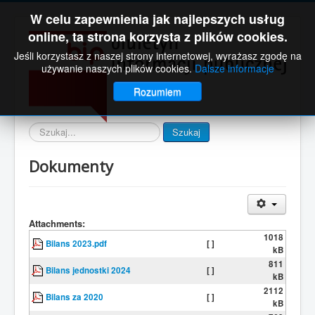
W celu zapewnienia jak najlepszych usług
online, ta strona korzysta z plików cookies.
Jeśli korzystasz z naszej strony internetowej, wyrażasz zgodę na
używanie naszych plików cookies.
Dalsze informacje
Rozumiem
Wyszukaj
Szukaj
Dokumenty
Attachments:
1018
Bilans 2023.pdf
[ ]
kB
811
Bilans jednostki 2024
[ ]
kB
2112
Bilans za 2020
[ ]
kB