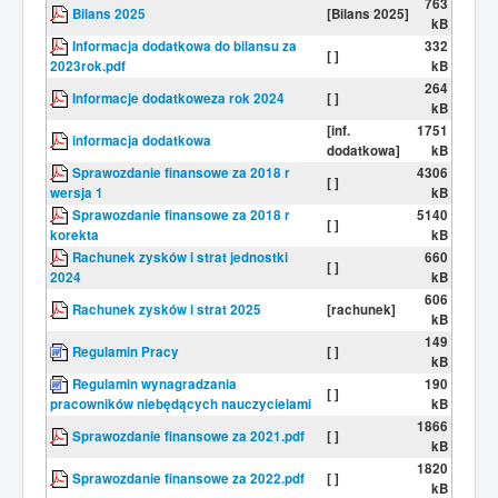
763
Bilans 2025
[Bilans 2025]
kB
Informacja dodatkowa do bilansu za
332
[ ]
2023rok.pdf
kB
264
Informacje dodatkoweza rok 2024
[ ]
kB
[inf.
1751
informacja dodatkowa
dodatkowa]
kB
Sprawozdanie finansowe za 2018 r
4306
[ ]
wersja 1
kB
Sprawozdanie finansowe za 2018 r
5140
[ ]
korekta
kB
Rachunek zysków i strat jednostki
660
[ ]
2024
kB
606
Rachunek zysków i strat 2025
[rachunek]
kB
149
Regulamin Pracy
[ ]
kB
Regulamin wynagradzania
190
[ ]
pracowników niebędących nauczycielami
kB
1866
Sprawozdanie finansowe za 2021.pdf
[ ]
kB
1820
Sprawozdanie finansowe za 2022.pdf
[ ]
kB