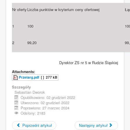
Nr oferty
Liczba punktów w kryterium ceny ofertowej
Łą
1
100
10
2
99,20
99
Dyrektor ZS nr 5 w Rudzie Śląskiej
Attachments:
Przetarg.pdf
[ ]
277 kB
Szczegóły
Sebastian Dworok
Opublikowano: 02 grudzień 2022
Utworzono: 02 grudzień 2022
Poprawiono: 27 marzec 2024
Odsłony: 2183
Poprzedni artykuł
Następny artykuł