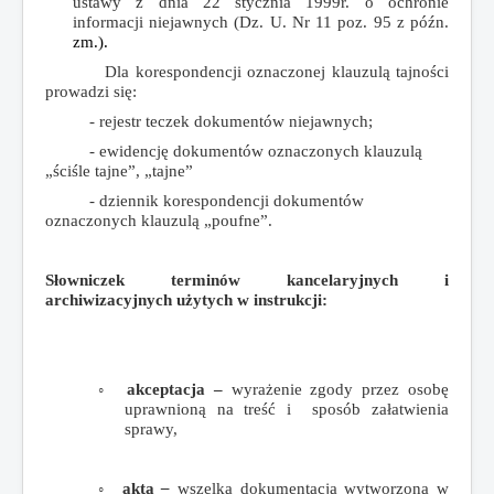
ustawy z dnia 22 stycznia 1999r. o ochronie
informacji niejawnych (Dz. U. Nr 11 poz. 95 z późn.
zm.).
Dla korespondencji oznaczonej klauzulą tajności
prowadzi się:
- rejestr teczek dokumentów niejawnych;
- ewidencję dokumentów oznaczonych klauzulą
„ściśle tajne”, „tajne”
- dziennik korespondencji dokumentów
oznaczonych klauzulą „poufne”.
Słowniczek terminów kancelaryjnych i
archiwizacyjnych użytych w instrukcji:
◦
akceptacja –
wyrażenie zgody przez osobę
uprawnioną na treść i sposób załatwienia
sprawy,
◦
akta
–
wszelka dokumentacja wytworzona w