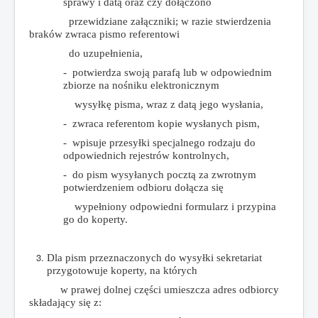
sprawy
i
datą
oraz
czy
dołączono
przewidziane
załączniki;
w
razie
stwierdzenia
braków
zwraca
pismo
referentowi
do
uzupełnienia,
- po
twierdza
swoją
parafą
lub
w
odpowiednim
zbiorze
na
nośniku
elektronicznym
wysyłkę
pisma,
wraz
z
datą
jego
wysłania,
- zwraca
referentom
kopie
wysłanych
pism,
-
wpisuje
przesyłki
specjalnego
rodzaju
do
odpowiednich
rejestrów
kontrolnych,
-
do
pism
wysyłanych
pocztą
za
zwrotnym
potwierdzeniem
odbioru
dołącza się
wypełniony
odpowiedni
formularz
i
przypina
go
do
koperty.
Dla
pism
przeznaczonych
do
wysyłki
sekretariat
przygotowuje
koperty,
na
których
w
prawej
dolnej
części
u
mieszcza
adres
odbiorcy
składający
się z: