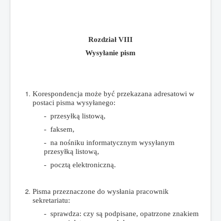
Rozdział VIII
Wysyłanie pism
Korespondencja
może
być
przekazana
adresatowi
w
postaci
pisma
wysyłanego:
- przesyłką
listową,
- faksem,
- na
nośniku
informatycznym
wysyłanym
przesyłką
listową,
- pocztą
elektroniczną.
Pisma
przeznaczone
do
wysłania
pracownik
sekretariatu:
- sprawdza:
czy
są
podpisane,
opatrzone
znakiem