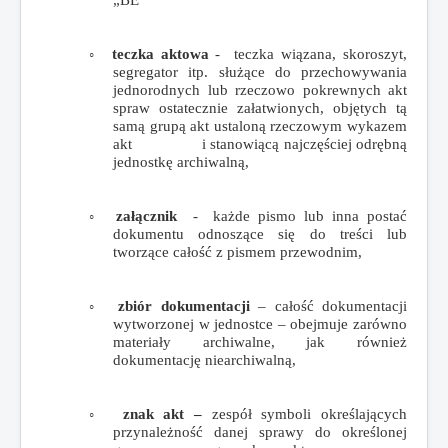
„BE”
◦
teczka aktowa
- teczka wiązana, skoroszyt,
segregator itp. służące do przechowywania
jednorodnych lub rzeczowo pokrewnych akt
spraw ostatecznie załatwionych, objętych tą
samą grupą akt ustaloną rzeczowym wykazem
akt i stanowiącą najczęściej odrębną
jednostkę archiwalną,
◦
załącznik
- każde pismo lub inna postać
dokumentu odnoszące się do treści lub
tworzące całość z pismem przewodnim,
◦
zbiór dokumentacji
– całość dokumentacji
wytworzonej w jednostce – obejmuje zarówno
materiały archiwalne, jak również
dokumentację niearchiwalną,
◦
znak akt –
zespół symboli określających
przynależność danej sprawy do określonej