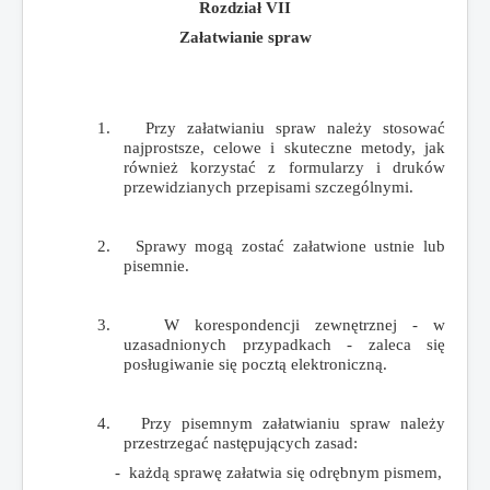
Rozdział VII
Załatwianie spraw
1.
Przy załatwianiu spraw należy stosować
najprostsze, celowe i skuteczne metody, jak
również korzystać z formularzy i druków
przewidzianych przepisami szczególnymi.
2.
Sprawy mogą zostać załatwione ustnie lub
pisemnie.
3.
W korespondencji zewnętrznej - w
uzasadnionych przypadkach - zaleca się
posługiwanie się pocztą elektroniczną.
4.
Przy pisemnym załatwianiu spraw należy
przestrzegać następujących zasad:
- każdą sprawę załatwia się odrębnym pismem,