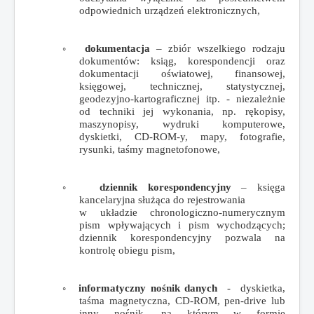
odpowiednich urządzeń elektronicznych,
◦
dokumentacja
– zbiór wszelkiego rodzaju
dokumentów: ksiąg, korespondencji oraz
dokumentacji oświatowej, finansowej,
księgowej, technicznej, statystycznej,
geodezyjno-kartograficznej itp. - niezależnie
od techniki jej wykonania, np. rękopisy,
maszynopisy, wydruki komputerowe,
dyskietki, CD-ROM-y, mapy, fotografie,
rysunki, taśmy magnetofonowe,
◦
dziennik korespondencyjny
–
księga
kancelaryjna służąca do rejestrowania
w układzie chronologiczno-numerycznym
pism wpływających i pism wychodzących;
dziennik korespondencyjny pozwala na
kontrolę obiegu pism,
◦
informatyczny nośnik danych
- dyskietka,
taśma magnetyczna, CD-ROM, pen-drive lub
inny nośnik, na którym w formie