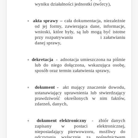
wyniku działalności jednostki (twórcy),
◦
akta sprawy –
cała dokumentacja, niezależnie
od jej formy, zawierająca dane, informacje,
wnioski, które były, są lub mogą być istotne
przy rozpatrywaniu i załatwianiu
danej sprawy,
◦
dekretacja
- adnotacja umieszczona na piśmie
lub do niego dołączona, wskazująca osobę,
sposób oraz termin załatwienia sprawy,
◦
dokument -
akt mający znaczenie dowodu,
ustanawiający uprawnienia lub stwierdzający
prawdziwość określonych w nim faktów,
zdarzeń, danych,
◦
dokument elektroniczny
- zbiór danych
zapisany w postaci elektronicznej,
nieposiadający pierwowzoru, możliwy do
odczytania wyłącznie za pośrednictwem