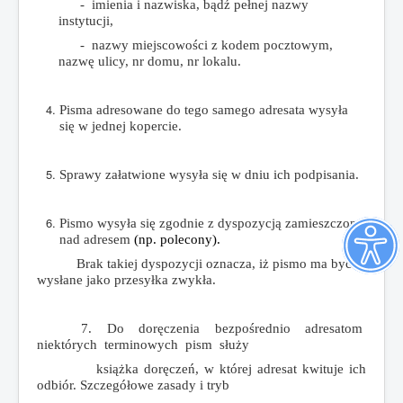
-
imienia
i
nazwiska,
bądź
pełnej
nazwy
instytucji,
-
nazwy
miejscowości
z
kodem
pocztowym
,
nazwę ulicy, nr domu, nr lokalu.
Pisma
adresowane
do
tego
samego
adresata
wysyła
się
w
jednej
kopercie.
Sprawy
załatwione
wysyła
się
w
dniu
ich
podpisania.
Pismo
wysyła
się
zgodnie
z
dyspozycją
zamieszczoną
nad
adresem
(np. polecony).
Brak
takiej
dyspozycji
oznacza,
iż
pismo
ma
być
wysłane
jako
przesyłka
zwykła.
7. Do
doręczenia
bezpośrednio
adresatom
niektórych
terminowych
pism
służy
książka
doręczeń,
w
której
adresat
kwituje
ich
odbiór.
Szczegółowe
zasady
i
tryb