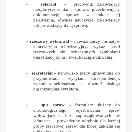
◦
referent
- pracownik załatwiający
merytorycznie daną sprawę, przechowujący
dokumentację sprawy w trakcie jej
załatwiania, również nauczyciel załatwiający
lub prowadzący daną sprawę,
◦
rzeczowy wykaz akt –
najważniejszy normatyw
kancelaryjno-archiwizacyjny; wykaz haseł
rzeczowych akt, oznaczonych symbolami
klasyfikacyjnymi i kwalifikacją archiwalną,
◦
sekretariat
- stanowisko pracy uprawnione do
przyjmowania i wysyłania korespondencji;
zadaniem sekretariatu jest również obsługa
organizacyjna dyrektora,
◦
spis spraw
– formularz służący do
chronologicznego rejestrowania spraw
wpływających lub zapoczątkowanych w
jednostce – prowadzony odrębnie dla każdej
grupy rzeczowej spraw, dla której zakłada się
oddzielną teczkę akt,