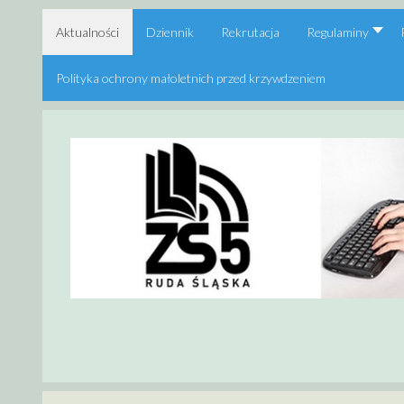
Aktualności
Dziennik
Rekrutacja
Regulaminy
Polityka ochrony małoletnich przed krzywdzeniem