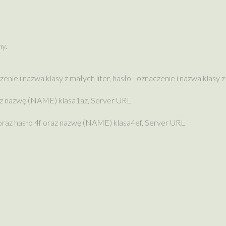
my.
enie i nazwa klasy z małych liter, hasło - oznaczenie i nazwa klasy 
oraz nazwę (NAME) klasa1az, Server URL
f oraz hasło 4f oraz nazwę (NAME) klasa4ef, Server URL