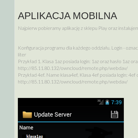
APLIKACJA MOBILNA
Najpierw pobieramy aplikację z sklepu Play oraz instaluje
Konfiguracja programu dla każdego oddziału. Login - oznacz
liter
Przykład 1. Klasa 1az posiada login: 1az oraz hasło 1az 
http://85.11.80.132/owncloud/remote.php/webdav/
Przykład 4ef. Name klasa4ef, Klasa 4ef posiada login: 4e
http://85.11.80.132/owncloud/remote.php/webdav/