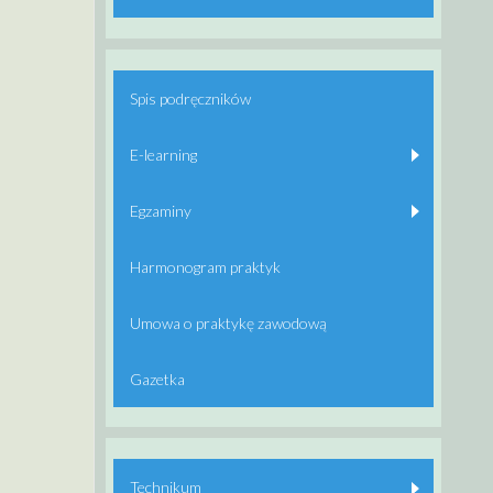
Spis podręczników
E-learning
Egzaminy
Harmonogram praktyk
Umowa o praktykę zawodową
Gazetka
Technikum