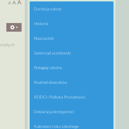
A
A
A
Dyrekcja szkoły
Historia
Nauczyciele
z małych
Samorząd uczniowski
Pedagog szkolny
Rozkład dzwonków
RODO i Polityka Prywatności
Deklaracja dostępności
Kalendarz roku szkolnego