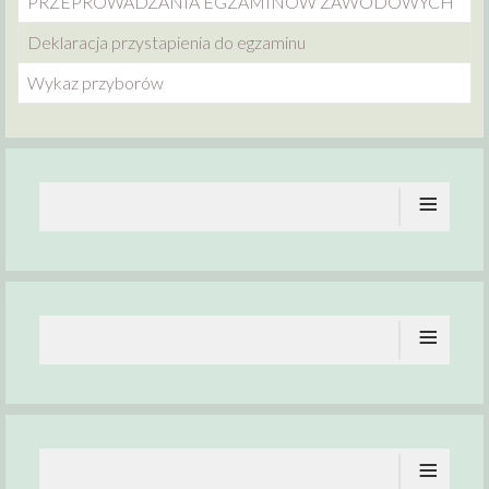
PRZEPROWADZANIA EGZAMINÓW ZAWODOWYCH
Deklaracja przystapienia do egzaminu
Wykaz przyborów
≡
≡
≡