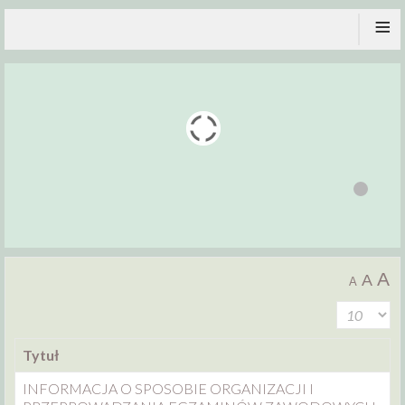
≡
A
A
A
Tytuł
INFORMACJA O SPOSOBIE ORGANIZACJI I