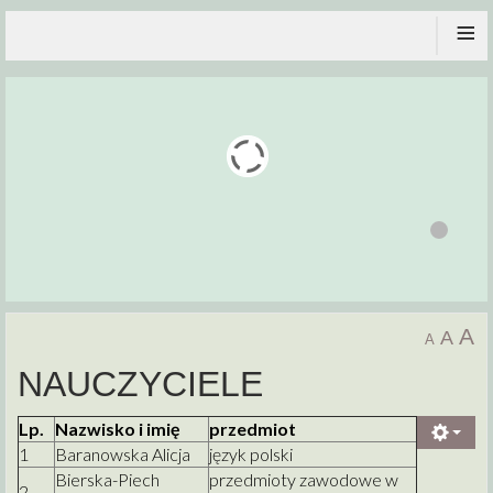
≡
A
A
A
NAUCZYCIELE
Lp.
Nazwisko i imię
przedmiot
1
Baranowska Alicja
język polski
Bierska-Piech
przedmioty zawodowe w
2