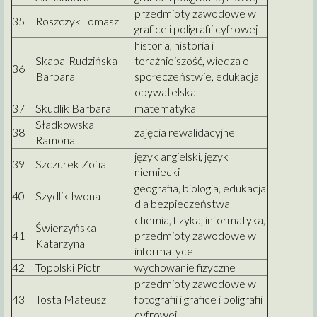
przedmioty zawodowe w
35
Roszczyk Tomasz
grafice i poligrafii cyfrowej
historia, historia i
Skaba-Rudzińska
teraźniejszość, wiedza o
36
Barbara
społeczeństwie, edukacja
obywatelska
37
Skudlik Barbara
matematyka
Sładkowska
38
zajęcia rewalidacyjne
Ramona
język angielski, język
39
Szczurek Zofia
niemiecki
geografia, biologia, edukacja
40
Szydlik Iwona
dla bezpieczeństwa
chemia, fizyka, informatyka,
Świerzyńska
41
przedmioty zawodowe w
Katarzyna
informatyce
42
Topolski Piotr
wychowanie fizyczne
przedmioty zawodowe w
43
Tosta Mateusz
fotografii i grafice i poligrafii
cyfrowej