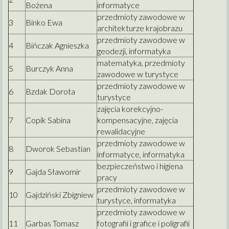
Bożena
informatyce
przedmioty zawodowe w
3
Binko Ewa
architekturze krajobrazu
przedmioty zawodowe w
4
Bińczak Agnieszka
geodezji, informatyka
matematyka, przedmioty
5
Burczyk Anna
zawodowe w turystyce
przedmioty zawodowe w
6
Bzdak Dorota
turystyce
zajęcia korekcyjno-
7
Copik Sabina
kompensacyjne, zajęcia
rewalidacyjne
przedmioty zawodowe w
8
Dworok Sebastian
informatyce, informatyka
bezpieczeństwo i higiena
9
Gajda Sławomir
pracy
przedmioty zawodowe w
10
Gajdziński Zbigniew
turystyce, informatyka
przedmioty zawodowe w
11
Garbas Tomasz
fotografii i grafice i poligrafii