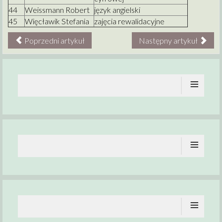
44
Weissmann Robert
język angielski
45
Więcławik Stefania
zajęcia rewalidacyjne
Poprzedni artykuł
Następny artykuł
≡
≡
≡