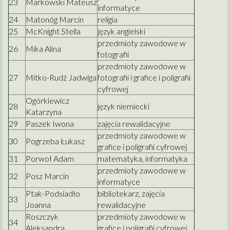
23
Markowski Mateusz
informatyce
24
Matonóg Marcin
religia
25
McKnight Stella
język angielski
przedmioty zawodowe w
26
Mika Alina
fotografii
przedmioty zawodowe w
27
Mitko-Rudź Jadwiga
fotografii i grafice i poligrafii
cyfrowej
Ogórkiewicz
28
język niemiecki
Katarzyna
29
Paszek Iwona
zajęcia rewalidacyjne
przedmioty zawodowe w
30
Pogrzeba Łukasz
grafice i poligrafii cyfrowej
31
Porwoł Adam
matematyka, informatyka
przedmioty zawodowe w
32
Posz Marcin
informatyce
Ptak-Podsiadło
bibliotekarz, zajęcia
33
Joanna
rewalidacyjne
Roszczyk
przedmioty zawodowe w
34
Aleksandra
grafice i poligrafii cyfrowej