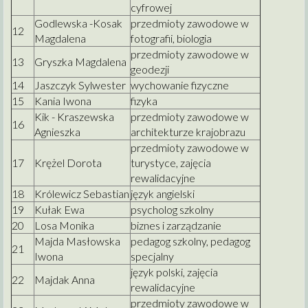
cyfrowej
Godlewska -Kosak
przedmioty zawodowe w
12
Magdalena
fotografii, biologia
przedmioty zawodowe w
13
Gryszka Magdalena
geodezji
14
Jaszczyk Sylwester
wychowanie fizyczne
15
Kania Iwona
fizyka
Kik - Kraszewska
przedmioty zawodowe w
16
Agnieszka
architekturze krajobrazu
przedmioty zawodowe w
17
Krężel Dorota
turystyce, zajęcia
rewalidacyjne
18
Królewicz Sebastian
język angielski
19
Kułak Ewa
psycholog szkolny
20
Losa Monika
biznes i zarządzanie
Majda Masłowska
pedagog szkolny, pedagog
21
Iwona
specjalny
język polski, zajęcia
22
Majdak Anna
rewalidacyjne
przedmioty zawodowe w