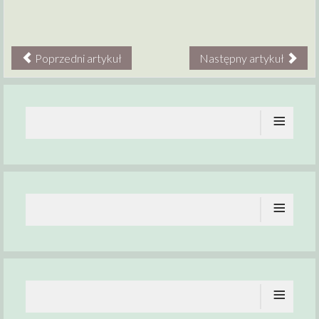
Poprzedni artykuł
Następny artykuł
≡
≡
≡