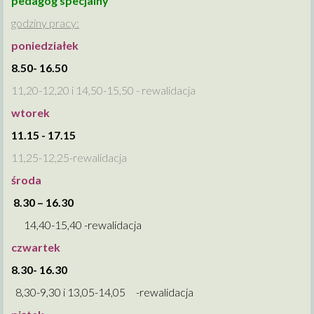
pedagog specjalny
godziny pracy:
poniedziałek
8.50- 16.50
11,20-12,20 i 14,50-15,50 - rewalidacja
wtorek
11.15 - 17.15
11,25-12,25-rewalidacja
środa
8.30 – 16.30
14,40-15,40 -rewalidacja
czwartek
8.30- 16.30
8,30-9,30 i 13,05-14,05 -rewalidacja