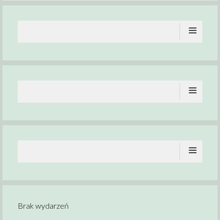
≡
≡
≡
Brak wydarzeń