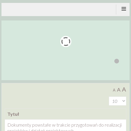
≡
A
A
A
Tytuł
Dokumenty powstałe w trakcie przygotowań do realizacji
projektów i działań projektowych