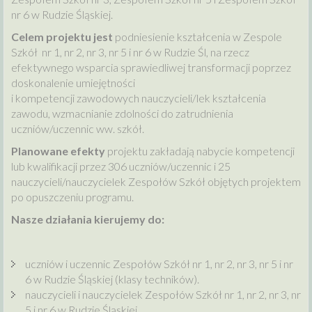
nr 6 w Rudzie Śląskiej.
Celem projektu jest
podniesienie kształcenia w Zespole
Szkół nr 1, nr 2, nr 3, nr 5 i nr 6 w Rudzie Śl, na rzecz
efektywnego wsparcia sprawiedliwej transformacji poprzez
doskonalenie umiejętności
i kompetencji zawodowych nauczycieli/lek kształcenia
zawodu, wzmacnianie zdolności do zatrudnienia
uczniów/uczennic ww. szkół.
Planowane efekty
projektu zakładają nabycie kompetencji
lub kwalifikacji przez 306 uczniów/uczennic i 25
nauczycieli/nauczycielek Zespołów Szkół objętych projektem
po opuszczeniu programu.
Nasze działania kierujemy do:
uczniów i uczennic Zespołów Szkół nr 1, nr 2, nr 3, nr 5 i nr
6 w Rudzie Śląskiej (klasy techników).
nauczycieli i nauczycielek Zespołów Szkół nr 1, nr 2, nr 3, nr
5 i nr 6 w Rudzie Śląskiej.