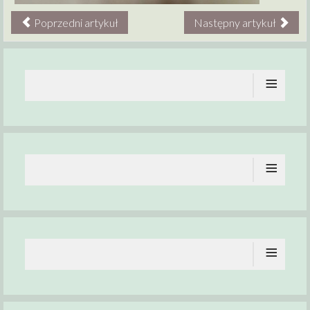
Poprzedni artykuł
Następny artykuł
≡
≡
≡