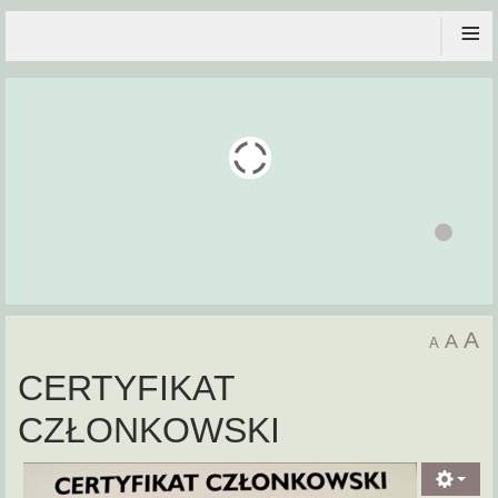
≡
A
A
A
CERTYFIKAT
CZŁONKOWSKI