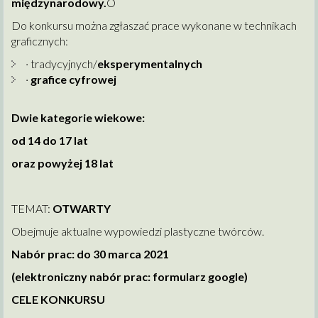
międzynarodowy.
O
Do konkursu można zgłaszać prace wykonane w technikach
graficznych:
· tradycyjnych/
eksperymentalnych
·
grafice cyfrowej
Dwie kategorie wiekowe:
od 14 do 17 lat
oraz powyżej 18 lat
TEMAT:
OTWARTY
Obejmuje aktualne wypowiedzi plastyczne twórców.
Nabór prac: do 30 marca 2021
(elektroniczny nabór prac: formularz google)
CELE KONKURSU