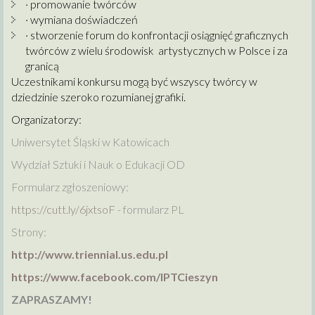
· promowanie twórców
· wymiana doświadczeń
· stworzenie forum do konfrontacji osiągnięć graficznych
twórców z wielu środowisk artystycznych w Polsce i za
granicą
Uczestnikami konkursu mogą być wszyscy twórcy w
dziedzinie szeroko rozumianej grafiki.
Organizatorzy:
Uniwersytet Śląski w Katowicach
Wydział Sztuki i Nauk o Edukacji OD
Formularz zgłoszeniowy:
https://cutt.ly/6jxtsoF
- formularz PL
Strony:
http://www.triennial.us.edu.pl
https://www.facebook.com/IPTCieszyn
ZAPRASZAMY!