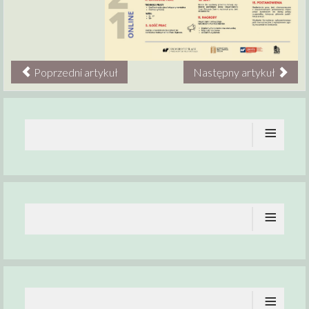
Poprzedni artykuł
Następny artykuł
≡
≡
≡