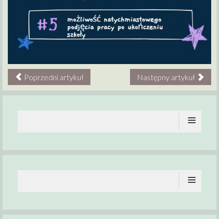
Poprzedni artykuł
Następny artykuł
≡
≡