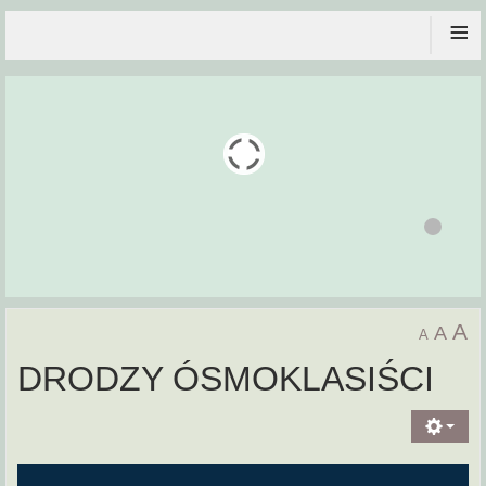
≡
A
A
A
DRODZY ÓSMOKLASIŚCI