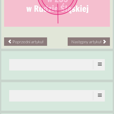
Poprzedni artykuł
Następny artykuł
≡
≡