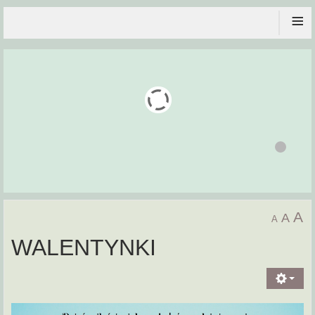
≡
A
A
A
WALENTYNKI