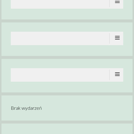
≡
≡
≡
Brak wydarzeń