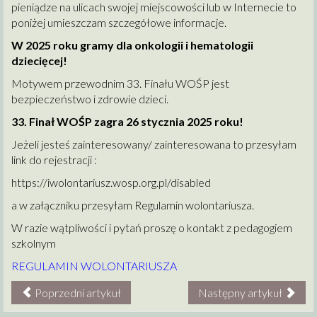
pieniądze na ulicach swojej miejscowości lub w Internecie to
poniżej umieszczam szczegółowe informacje.
W 2025 roku gramy dla onkologii i hematologii
dziecięcej!
Motywem przewodnim 33. Finału WOŚP jest
bezpieczeństwo i zdrowie dzieci.
33. Finał WOŚP zagra 26 stycznia 2025 roku!
Jeżeli jesteś zainteresowany/ zainteresowana to przesyłam
link do rejestracji :
https://iwolontariusz.wosp.org.pl/disabled
a w załączniku przesyłam Regulamin wolontariusza.
W razie wątpliwości i pytań proszę o kontakt z pedagogiem
szkolnym
REGULAMIN WOLONTARIUSZA
Poprzedni artykuł
Następny artykuł